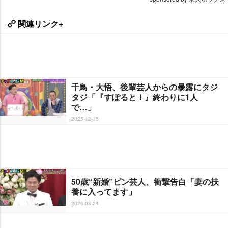
関連リンク+
千鳥・大悟、後輩芸人からの暴露にタジ
タジ「『すぽると！』終わりに1人
で…」
2025-12-15
50歳“新婚”ピン芸人、衝撃告白「妻の扶
養に入ってます」
2026-03-24