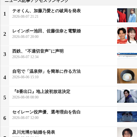
テオくん、加藤乃愛との破局を発表
1
2026-08-07 21:21
レインボー池田、佐藤佳奈と電撃婚
2
2026-08-07 20:00
西鉄、“不適切音声”に声明
3
2026-08-07 12:34
自宅で「温泉卵」を簡単に作る方法
4
2026-08-06 15:10
『8番出口』地上波初放送決定
5
2026-08-08 08:00
セイレーン役声優、選考理由を告白
6
2026-08-07 12:00
及川光博が結婚を発表