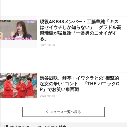
現役AKB48メンバー・工藤華純「キス
はセイウチしか知らない」 グラドル高
梨瑞樹が猛反論「一番男のニオイがす
る」
2025-10-06
渋谷凪咲、蛙亭・イワクラとの“衝撃的
な女の争い”コント 『THE パニックG
P』でお笑い東西戦
2025-09-15
ニュース一覧へ戻る
オリコンニュース イチオシ特集