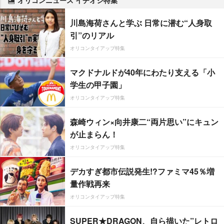
川島海荷さんと学ぶ 日常に潜む“人身取
引”のリアル
オリコンタイアップ特集
マクドナルドが40年にわたり支える「小
学生の甲子園」
オリコンタイアップ特集
森崎ウィン×向井康二“両片思い”にキュン
が止まらん！
オリコンタイアップ特集
デカすぎ都市伝説発生!?ファミマ45％増
量作戦再来
オリコンタイアップ特集
SUPER★DRAGON、自ら描いた”レトロ