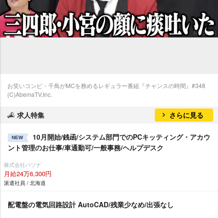
お笑いコンビ・千鳥がMCを務めるレギュラー番組『チャンスの時間』#348
(C)AbemaTV,Inc.
求人特集
さらに見る
10月開始/銭函/システム部門でのPCキッティング・アカウ
NEW
ント管理のお仕事/車通勤可/一般事務/ヘルプデスク
株式会社パソナ
月給24万6,300円
派遣社員 / 北海道
配電盤の電気回路設計 AutoCAD/残業少なめ/出張なし