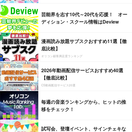
芸能界を志す10代～20代を応援！ オー
ディション・スクール情報はDeview
漫画読み放題サブスクおすすめ11選【徹
底比較】
オリコン顧客満足度ランキング
2026年動画配信サービスおすすめ40選
【徹底比較】
CS動画配信サービス20選
毎週の音楽ランキングから、ヒットの推
移をチェック！
試写会、登壇イベント、サインチェキな