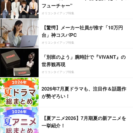
フューチャー”
オリコンタイアップ特集
【驚愕】メーカー社員が推す「10万円
台」神コスパPC
オリコンタイアップ特集
「別班のよう」腕時計で『VIVANT』の
世界観再現
オリコンタイアップ特集
2026年7月夏ドラマも、注目作＆話題作
が勢ぞろい！
【夏アニメ2026】7月期夏の新アニメを
一挙紹介！