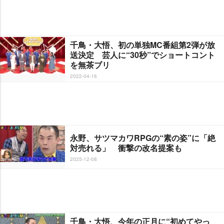
千鳥・大悟、初の単独MC番組第2弾が放
送決定 芸人に“30秒”でショートコント
を無茶ブリ
2022-04-16
永野、サツマカワRPGの“素の姿”に「絶
対売れる」 衝撃の改名提案も
2025-12-08
千鳥・大悟、今年の正月に“初めてやっ