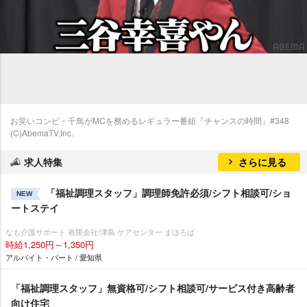
お笑いコンビ・千鳥がMCを務めるレギュラー番組『チャンスの時間』#348
(C)AbemaTV,Inc.
求人特集
さらに見る
「福祉調理スタッフ」調理師免許必須/シフト相談可/ショ
NEW
ートステイ
なも介護サポート 有限会社/津島 ケアセンター まほろば
時給1,250円～1,350円
アルバイト・パート / 愛知県
「福祉調理スタッフ」無資格可/シフト相談可/サービス付き高齢者
向け住宅