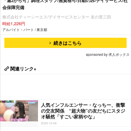
「週2から可」調理スタッフ/無資格可/日勤のみ/デイサービス/社
会保障完備
株式会社ティーシーエス/デイサービスセンター 友の里三田
時給1,226円
アルバイト・パート / 東京都
続きはこちら
sponsored by 求人ボックス
関連リンク+
人気インフルエンサー・なっちー、衝撃
の交友関係 “超大物”の友だちにスタジ
オ騒然「すごい家柄やな」
2025-10-06