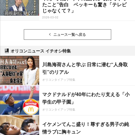
たこと”告白 ベッキーも驚き「テレビ
じゃなくて？」
2026-03-02
ニュース一覧へ戻る
オリコンニュース イチオシ特集
川島海荷さんと学ぶ 日常に潜む“人身取
引”のリアル
オリコンタイアップ特集
マクドナルドが40年にわたり支える「小
学生の甲子園」
オリコンタイアップ特集
イケメンてんこ盛り！尊すぎる男子の純
情ラブに胸キュン