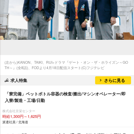
(左から)KANON、TAIKI、RUI=ドラマ『ゲート・オン・ザ・ホライズン～GO
TH～』(全8話)、FODより4月18日配信スタート(C)フジテレビ
求人特集
さらに見る
「寮完備」ペットボトル容器の検査/搬出/マシンオペレーター/即
入寮/製造・工場/日勤
株式会社京栄センター
時給1,300円～1,625円
派遣社員 / 北海道