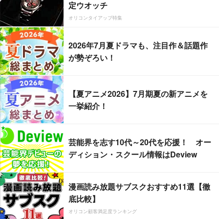
定ウオッチ
オリコンタイアップ特集
2026年7月夏ドラマも、注目作＆話題作
が勢ぞろい！
【夏アニメ2026】7月期夏の新アニメを
一挙紹介！
芸能界を志す10代～20代を応援！ オー
ディション・スクール情報はDeview
漫画読み放題サブスクおすすめ11選【徹
底比較】
オリコン顧客満足度ランキング