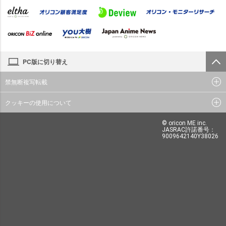
PC版に切り替え
禁無断複写転載
クッキーの使用について
© oricon ME inc.
JASRAC許諾番号：
9009642140Y38026