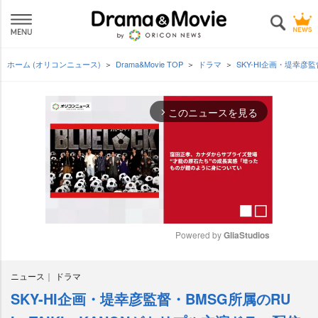
ホーム (オリコンニュース)
Drama&Movie TOP
ドラマ
SKY-HI企画・堤幸彦
このニュースを見る
arrow_forward_ios
Powered by 
GliaStudios
M
ニュース
ドラマ
u
t
SKY-HI企画・堤幸彦監督・BMSG所属のRU
e