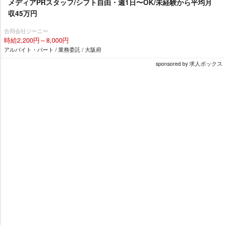
メディアPRスタッフ/シフト自由・週1日〜OK/未経験から平均月
収45万円
合同会社ジーニー
時給2,200円～8,000円
アルバイト・パート / 業務委託 / 大阪府
sponsored by 求人ボックス