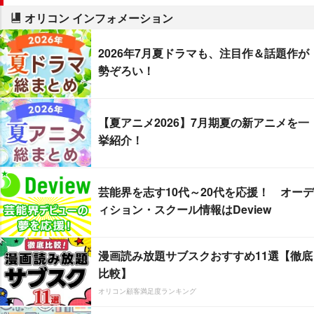
オリコン インフォメーション
2026年7月夏ドラマも、注目作＆話題作が
勢ぞろい！
【夏アニメ2026】7月期夏の新アニメを一
挙紹介！
芸能界を志す10代～20代を応援！ オーデ
ィション・スクール情報はDeview
漫画読み放題サブスクおすすめ11選【徹底
比較】
オリコン顧客満足度ランキング