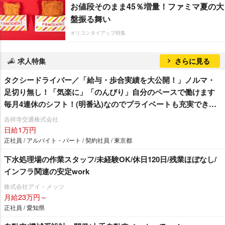
お値段そのまま45％増量！ファミマ夏の大
盤振る舞い
オリコンタイアップ特集
求人特集
さらに見る
タクシードライバー／「給与・歩合実績を大公開！」ノルマ・
足切り無し！「気楽に」「のんびり」自分のペースで働けます
毎月4連休のシフト！(明番込)なのでプライベートも充実できま
す♪
吉祥寺交通株式会社
日給1万円
正社員 / アルバイト・パート / 契約社員 / 東京都
下水処理場の作業スタッフ/未経験OK/休日120日/残業ほぼなし/
インフラ関連の安定work
株式会社アイ・メッツ
月給23万円～
正社員 / 愛知県