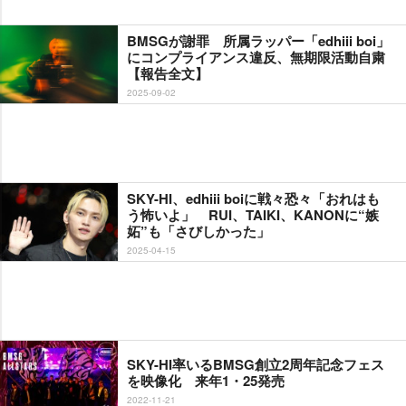
BMSGが謝罪 所属ラッパー「edhiii boi」
にコンプライアンス違反、無期限活動自粛
【報告全文】
2025-09-02
SKY-HI、edhiii boiに戦々恐々「おれはも
う怖いよ」 RUI、TAIKI、KANONに“嫉
妬”も「さびしかった」
2025-04-15
SKY-HI率いるBMSG創立2周年記念フェス
を映像化 来年1・25発売
2022-11-21