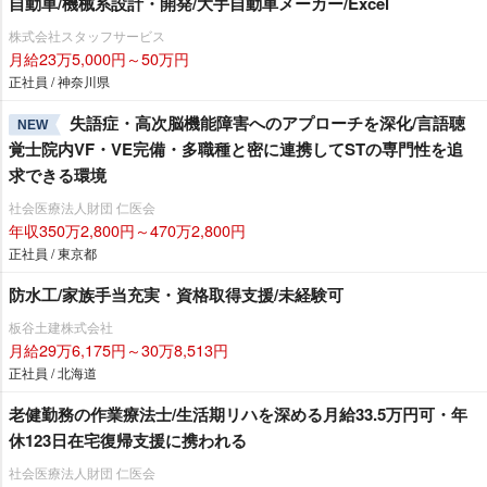
自動車/機械系設計・開発/大手自動車メーカー/Excel
株式会社スタッフサービス
月給23万5,000円～50万円
正社員 / 神奈川県
失語症・高次脳機能障害へのアプローチを深化/言語聴
NEW
覚士院内VF・VE完備・多職種と密に連携してSTの専門性を追
求できる環境
社会医療法人財団 仁医会
年収350万2,800円～470万2,800円
正社員 / 東京都
防水工/家族手当充実・資格取得支援/未経験可
板谷土建株式会社
月給29万6,175円～30万8,513円
正社員 / 北海道
老健勤務の作業療法士/生活期リハを深める月給33.5万円可・年
休123日在宅復帰支援に携われる
社会医療法人財団 仁医会