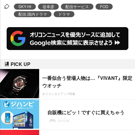
く“青春バカ×ミステリー×アクシ
SKY-HI
堤幸彦
配信サービス
FOD
ョン=チャンプルードラマ”。
配信:国内ドラマ
ドラマ
PICK UP
一番似合う登場人物は…『VIVANT』限定
ウオッチ
オリコンタイアップ特集
自販機にピッ！ですぐに買えちゃう
（PR）ジハンピ