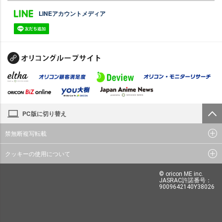
LINEアカウントメディア
PC版に切り替え
禁無断複写転載
クッキーの使用について
© oricon ME inc.
JASRAC許諾番号：
9009642140Y38026