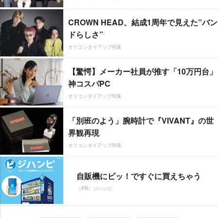
CROWN HEAD、結成1周年で見えた”バン
ドらしさ”
オリコンタイアップ特集
【驚愕】メーカー社員が推す「10万円台」
神コスパPC
オリコンタイアップ特集
「別班のよう」腕時計で『VIVANT』の世
界観再現
オリコンタイアップ特集
自販機にピッ！ですぐに買えちゃう
（PR）ジハンピ