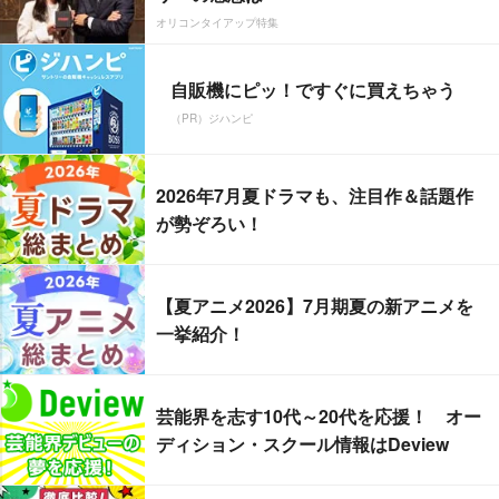
オリコンタイアップ特集
自販機にピッ！ですぐに買えちゃう
（PR）ジハンピ
2026年7月夏ドラマも、注目作＆話題作
が勢ぞろい！
【夏アニメ2026】7月期夏の新アニメを
一挙紹介！
芸能界を志す10代～20代を応援！ オー
ディション・スクール情報はDeview