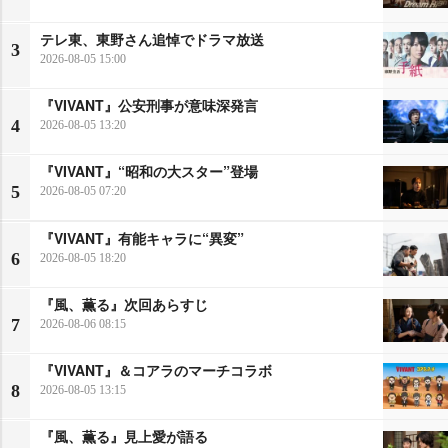
テレ東、東野さん追悼でドラマ放送
3
2026-08-05 15:00
『VIVANT』公安刑事が意味深発言
4
2026-08-05 13:20
『VIVANT』“昭和の大スター”登場
5
2026-08-05 07:20
『VIVANT』有能キャラに“異変”
6
2026-08-05 18:20
『風、薫る』次回あらすじ
7
2026-08-06 08:15
『VIVANT』＆コアラのマーチコラボ
8
2026-08-05 13:15
『風、薫る』見上愛が語る