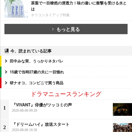
茶葉で一目瞭然の浸透力！味の違いに衝撃を受ける水と
は
オリコンタイアップ特集
もっと見る
今、読まれている記事
田中みな実、うっかりネタバレ
15歳で当時27歳の夫に一目惚れ
研ナオコ、コンビニで買う商品
ドラマニュースランキング
『VIVANT』俳優がツッコミの声
1
2026-08-06 09:20
『ドリームハイ』放送スタート
2
2026-08-06 16:30