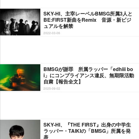
SKY-HI、主宰レーベルBMSG所属3人と
BE:FIRST新曲をRemix 音源・新ビジ
ュアルを解禁
2022-03-06
BMSGが謝罪 所属ラッパー「edhiii bo
i」にコンプライアンス違反、無期限活動
自粛【報告全文】
2025-09-02
SKY-HI、『THE FIRST』出身の中学生
ラッパー・TAIKIの「BMSG」所属を発
表