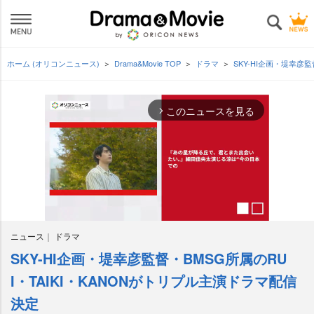
ホーム (オリコンニュース)
Drama&Movie TOP
ドラマ
SKY-HI企画・堤幸彦
このニュースを見る
arrow_forward_ios
ニュース
ドラマ
SKY-HI企画・堤幸彦監督・BMSG所属のRU
M
u
I・TAIKI・KANONがトリプル主演ドラマ配信
t
決定
e