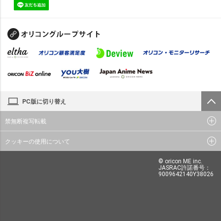
PC版に切り替え
禁無断複写転載
クッキーの使用について
© oricon ME inc.
JASRAC許諾番号：
9009642140Y38026