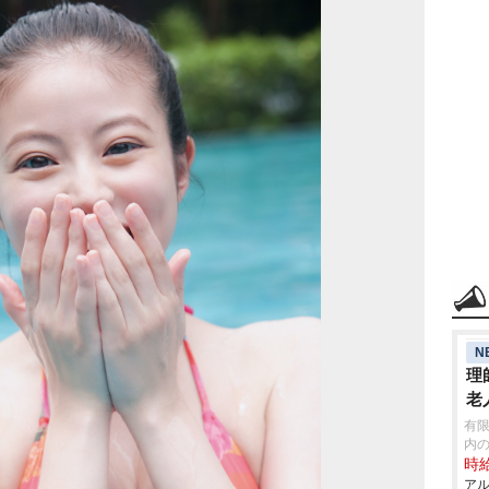
N
理
老
有限
内
時給
アル