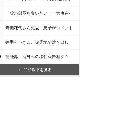
スで見る
楽天ブックスで見る
楽天ブックスで見る
楽天ブッ
「父の部屋を奪いたい」→大改造へ
寿美花代さん死去 息子がコメント
井手らっきょ、被災地で炊き出し
0
芸能界、海外への移住報告相次ぐ
11位以下を見る