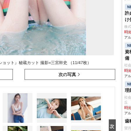
N
許
け
株
時給
アル
N
資
備
ョット』秘蔵カット 撮影=三宮幹史 （11/47枚）
社会
時給
次の写真
アル
N
理
社会
丘
時給
アル
歯
望