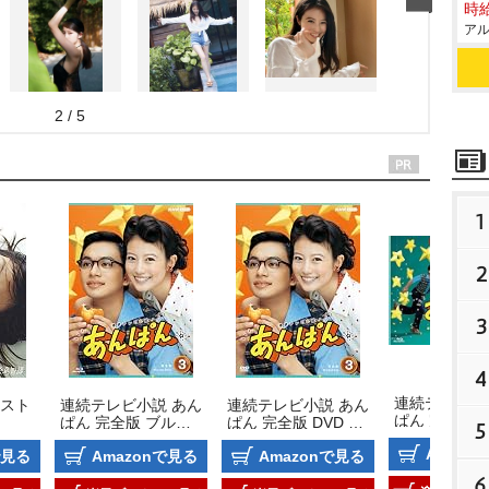
時給
アル
2 / 5
1
2
3
4
連続テレビ小
スト
連続テレビ小説 あん
連続テレビ小説 あん
ぱん 完全版 
ぱん 完全版 ブルー
ぱん 完全版 DVD B
5
レイ BOX2
レイ BOX3
OX3
Amazo
で見る
Amazonで見る
Amazonで見る
6