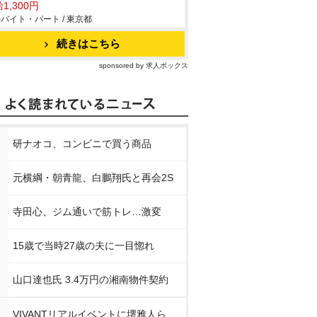
1,300円
バイト・パート / 東京都
続きはこちら
sponsored by 求人ボックス
研ナオコ、コンビニで買う商品
元横綱・朝青龍、白鵬翔氏と再会2S
寺田心、ジム通いで筋トレ…激変
15歳で当時27歳の夫に一目惚れ
説 あん
連続テレビ小説 あん
連続テレビ小説 あん
連続テレビ
ブルー
ぱん 完全版 DVD B
ぱん 完全版 ブルー
ぱん 完全版 
山口達也氏 3.4万円の湘南物件契約
OX2
レイ BOX1
OX1
nで見る
Amazonで見る
Amazonで見る
Amaz
VIVANTリアルイベントに堺雅人ら