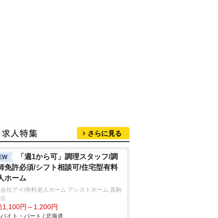
さらに見る
「週1から可」調理スタッフ/調
EW
師免許必須/シフト相談可/住宅型有料
人ホーム
会社アイ/有料老人ホーム アシストホーム 真駒
の丘
1,100円～1,200円
バイト・パート / 北海道