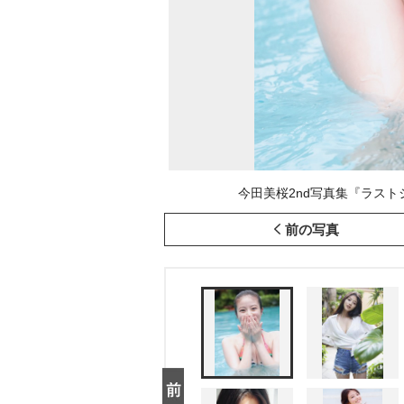
今田美桜2nd写真集『ラストシ
前の写真