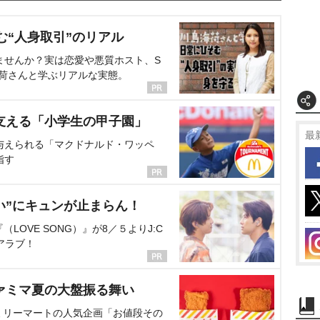
む“人身取引”のリアル
ませんか？実は恋愛や悪質ホスト、S
海荷さんと学ぶリアルな実態。
支える「小学生の甲子園」
最
与えられる「マクドナルド・ワッペ
指す
い”にキュンが止まらん！
OVE SONG）』が8／５よりJ:C
アラブ！
ァミマ夏の大盤振る舞い
ミリーマートの人気企画「お値段その