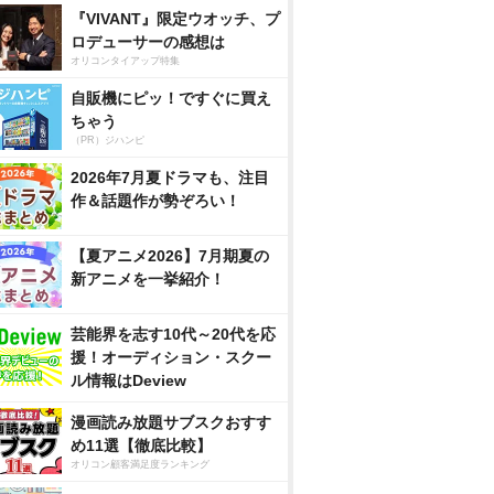
『VIVANT』限定ウオッチ、プ
ロデューサーの感想は
オリコンタイアップ特集
自販機にピッ！ですぐに買え
ちゃう
（PR）ジハンピ
2026年7月夏ドラマも、注目
作＆話題作が勢ぞろい！
【夏アニメ2026】7月期夏の
新アニメを一挙紹介！
芸能界を志す10代～20代を応
援！オーディション・スクー
ル情報はDeview
漫画読み放題サブスクおすす
め11選【徹底比較】
オリコン顧客満足度ランキング