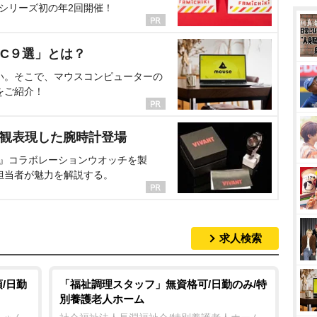
、シリーズ初の年2回開催！
C９選」とは？
い。そこで、マウスコンピューターの
をご紹介！
界観表現した腕時計登場
NT』コラボレーションウオッチを製
担当者が魅力を解説する。
求人検索
/日勤
「福祉調理スタッフ」無資格可/日勤のみ/特
別養護老人ホーム