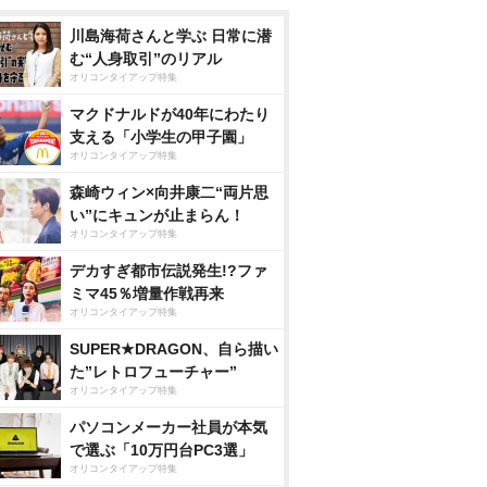
川島海荷さんと学ぶ 日常に潜
む“人身取引”のリアル
オリコンタイアップ特集
マクドナルドが40年にわたり
支える「小学生の甲子園」
オリコンタイアップ特集
森崎ウィン×向井康二“両片思
い”にキュンが止まらん！
オリコンタイアップ特集
デカすぎ都市伝説発生!?ファ
ミマ45％増量作戦再来
オリコンタイアップ特集
SUPER★DRAGON、自ら描い
た”レトロフューチャー”
オリコンタイアップ特集
パソコンメーカー社員が本気
で選ぶ「10万円台PC3選」
オリコンタイアップ特集