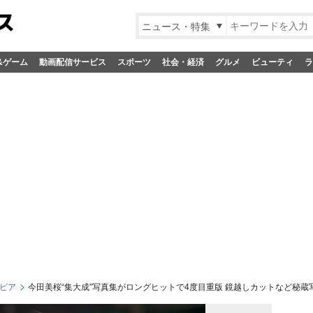
ニュース・特集
&ゲーム
動画配信サービス
スポーツ
社会・経済
グルメ
ビューティ
ラ
ビア
今田美桜“集大成”写真集がロングヒットで4度目重版 鏡越しカットなど秘蔵