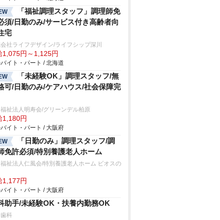
「福祉調理スタッフ」調理師免
EW
必須/日勤のみ/サービス付き高齢者向
住宅
式会社ライフデザイン/ライフシップ深川
1,075円～1,125円
バイト・パート / 北海道
「未経験OK」調理スタッフ/無
EW
格可/日勤のみ/ケアハウス/社会保障完
福祉法人明寿会/グリーンデル柏原
1,180円
バイト・パート / 大阪府
「日勤のみ」調理スタッフ/調
EW
師免許必須/特別養護老人ホーム
福祉法人仁風会/特別養護老人ホーム ビオスの
1,177円
バイト・パート / 大阪府
科助手/未経験OK・扶養内勤務OK
月歯科