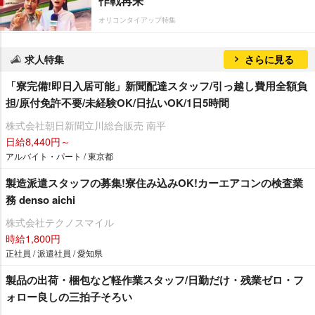
作戦再来
オリコンタイアップ特集
求人特集
さらに見る
「寮完備!即日入居可能」新聞配達スタッフ/引っ越し費用全額負
担/原付免許不要/未経験OK/日払いOK/1日5時間
株式会社朝日新聞立川総合販売 南平
日給8,440円～
アルバイト・パート / 東京都
製造派遣スタッフの募集!寮住み込みOK!カーエアコンの検査業
務 denso aichi
株式会社テクノスマイル
時給1,800円
正社員 / 派遣社員 / 愛知県
製品の出荷・梱包など軽作業スタッフ/日勤だけ・残業ゼロ・フ
ォロー良しの三拍子そろい