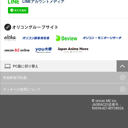
LINEアカウントメディア
PC版に切り替え
禁無断複写転載
クッキーの使用について
© oricon ME inc.
JASRAC許諾番号：
9009642140Y38026