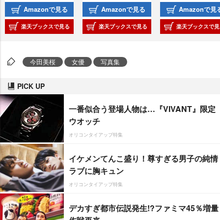
Amazonで見る
Amazonで見る
Amazonで見
楽天ブックスで見る
楽天ブックスで見る
楽天ブックスで見
今田美桜
女優
写真集
PICK UP
一番似合う登場人物は…『VIVANT』限定
ウオッチ
オリコンタイアップ特集
イケメンてんこ盛り！尊すぎる男子の純情
ラブに胸キュン
オリコンタイアップ特集
デカすぎ都市伝説発生!?ファミマ45％増量