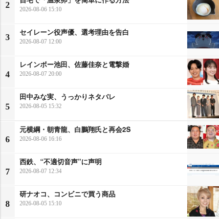
2
2026-08-06 15:10
セイレーン役声優、選考理由を告白
3
2026-08-07 12:00
レインボー池田、佐藤佳奈と電撃婚
4
2026-08-07 20:00
田中みな実、うっかりネタバレ
5
2026-08-05 15:32
元横綱・朝青龍、白鵬翔氏と再会2S
6
2026-08-06 16:16
西鉄、“不適切音声”に声明
7
2026-08-07 12:34
研ナオコ、コンビニで買う商品
8
2026-08-05 15:10