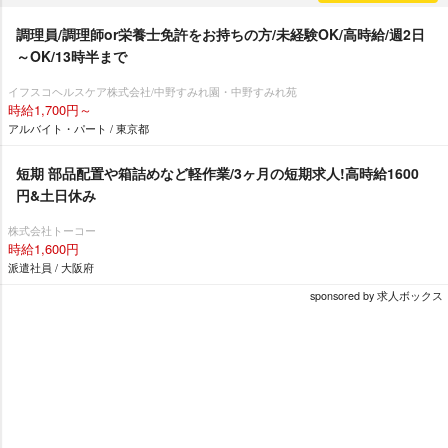
調理員/調理師or栄養士免許をお持ちの方/未経験OK/高時給/週2日
～OK/13時半まで
イフスコヘルスケア株式会社/中野すみれ園・中野すみれ苑
時給1,700円～
アルバイト・パート / 東京都
短期 部品配置や箱詰めなど軽作業/3ヶ月の短期求人!高時給1600
円&土日休み
株式会社トーコー
時給1,600円
派遣社員 / 大阪府
sponsored by 求人ボックス