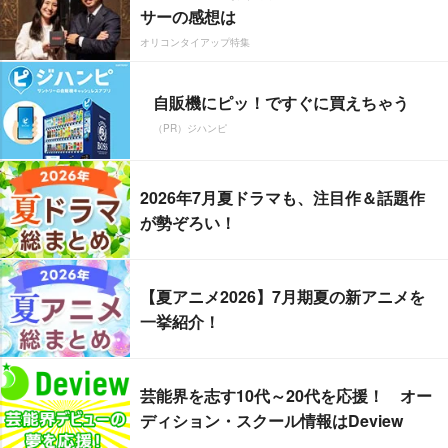
サーの感想は
オリコンタイアップ特集
自販機にピッ！ですぐに買えちゃう
（PR）ジハンピ
2026年7月夏ドラマも、注目作＆話題作
が勢ぞろい！
【夏アニメ2026】7月期夏の新アニメを
一挙紹介！
芸能界を志す10代～20代を応援！ オー
ディション・スクール情報はDeview