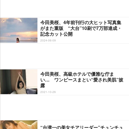
今田美桜、4年前刊行の大ヒット写真集
がまた重版 “大台”10刷で7万部達成・
記念カット公開
2024-06-09
今田美桜、高級ホテルで優雅な佇ま
い… ワンピースまとい“愛され美肌”披
露
2021-10-26
“台湾一の美女チアリーダー”チュンチュ