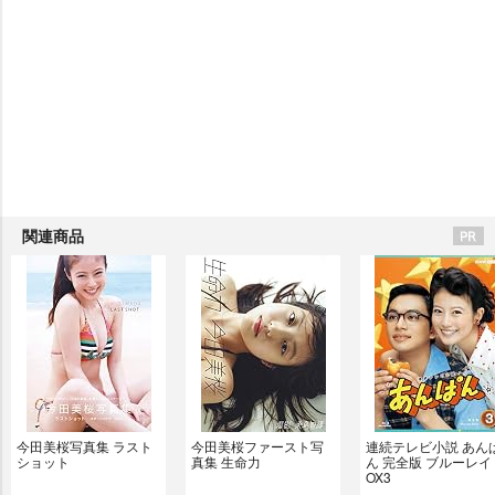
関連商品
今田美桜写真集 ラスト
今田美桜ファースト写
連続テレビ小説 あん
ショット
真集 生命力
ん 完全版 ブルーレイ 
OX3