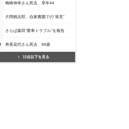
スで見る
楽天ブックスで見る
楽天ブックスで見る
楽天ブッ
梅崎伸幸さん死去、享年44
片岡鶴太郎、自家農園での“発見”
さらば森田“愛車トラブル”を報告
0
寿美花代さん死去、94歳
11位以下を見る