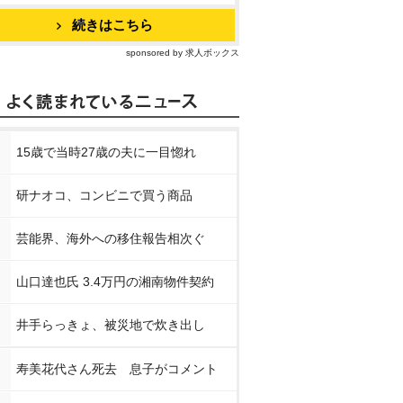
続きはこちら
sponsored by 求人ボックス
15歳で当時27歳の夫に一目惚れ
研ナオコ、コンビニで買う商品
芸能界、海外への移住報告相次ぐ
山口達也氏 3.4万円の湘南物件契約
井手らっきょ、被災地で炊き出し
説 あん
連続テレビ小説 あん
連続テレビ小説 あん
連続テレビ
ブルー
ぱん 完全版 DVD B
ぱん 完全版 ブルー
ぱん 完全版 
OX2
レイ BOX1
OX1
寿美花代さん死去 息子がコメント
nで見る
Amazonで見る
Amazonで見る
Amaz