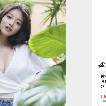
障
月
格
ko
月
正社