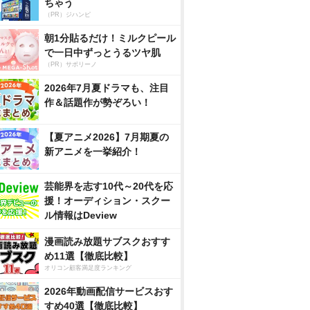
ちゃう
（PR）ジハンピ
朝1分貼るだけ！ミルクピール
で一日中ずっとうるツヤ肌
（PR）サボリーノ
2026年7月夏ドラマも、注目
作＆話題作が勢ぞろい！
【夏アニメ2026】7月期夏の
新アニメを一挙紹介！
芸能界を志す10代～20代を応
援！オーディション・スクー
ル情報はDeview
漫画読み放題サブスクおすす
め11選【徹底比較】
オリコン顧客満足度ランキング
2026年動画配信サービスおす
すめ40選【徹底比較】