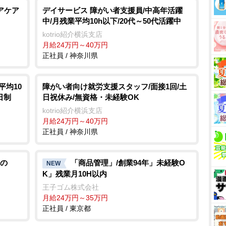
アケア
デイサービス 障がい者支援員/中高年活躍
中/月残業平均10h以下/20代～50代活躍中
kotrio紹介横浜支店
月給24万円～40万円
正社員 / 神奈川県
平均10
障がい者向け就労支援スタッフ/面接1回/土
日制
日祝休み/無資格・未経験OK
kotrio紹介横浜支店
月給24万円～40万円
正社員 / 神奈川県
の
「商品管理」/創業94年」未経験O
NEW
K」残業月10H以内
王子ゴム株式会社
月給24万円～35万円
正社員 / 東京都