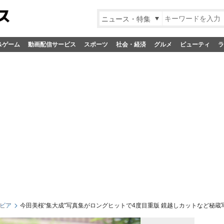
ニュース・特集
&ゲーム
動画配信サービス
スポーツ
社会・経済
グルメ
ビューティ
ラ
ビア
今田美桜“集大成”写真集がロングヒットで4度目重版 鏡越しカットなど秘蔵