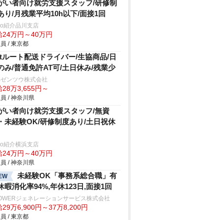
がい者向け就労支援スタッフ/研修制
あり/月残業平均10h以下/面接1回
trio紹介品川支店
給24万円～40万円
員 / 東京都
.5tルート配送ドライバー/生協商品/日
のみ/普通免許AT可/土日休み/残業少
Sゼンツウ株式会社
28万3,655円～
員 / 神奈川県
がい者向け就労支援スタッフ/無資
・未経験OK/研修制度あり/土日祝休
trio紹介横浜支店
給24万円～40万円
員 / 神奈川県
未経験OK「事務系総合職」有
EW
休暇消化率94%,年休123日,面接1回
POWERジェネレーションサービス株式会社
29万6,900円～37万8,200円
員 / 東京都