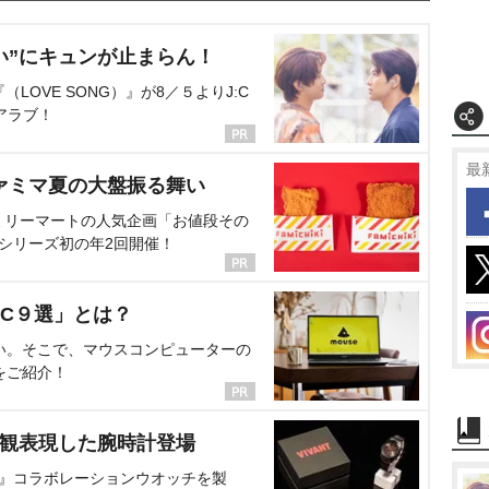
い”にキュンが止まらん！
OVE SONG）』が8／５よりJ:C
アラブ！
最
ァミマ夏の大盤振る舞い
ミリーマートの人気企画「お値段その
、シリーズ初の年2回開催！
C９選」とは？
い。そこで、マウスコンピューターの
をご紹介！
界観表現した腕時計登場
NT』コラボレーションウオッチを製