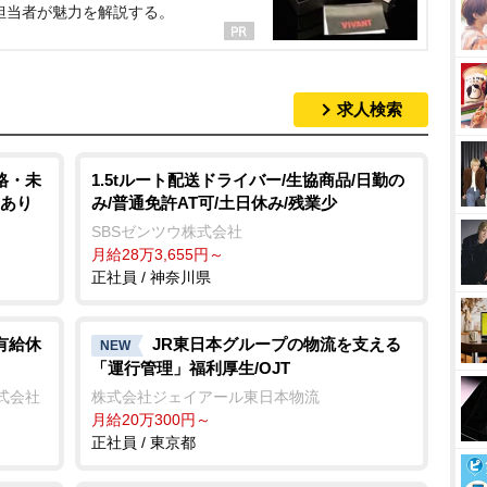
担当者が魅力を解説する。
求人検索
格・未
1.5tルート配送ドライバー/生協商品/日勤の
度あり
み/普通免許AT可/土日休み/残業少
SBSゼンツウ株式会社
月給28万3,655円～
正社員 / 神奈川県
有給休
JR東日本グループの物流を支える
NEW
「運行管理」福利厚生/OJT
式会社
株式会社ジェイアール東日本物流
月給20万300円～
正社員 / 東京都