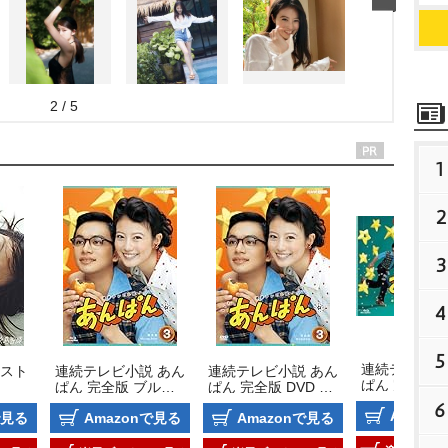
2 / 5
1
2
3
4
5
連続テレビ小
スト
連続テレビ小説 あん
連続テレビ小説 あん
ぱん 完全版 
ぱん 完全版 ブルー
ぱん 完全版 DVD B
レイ BOX2
レイ BOX3
OX3
6
Amazo
で見る
Amazonで見る
Amazonで見る