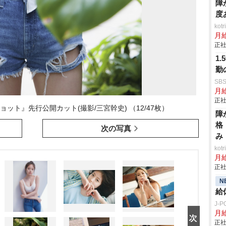
障
度
ko
月
正社
1
勤
SB
月給
正社
ット』先行公開カット(撮影/三宮幹史) （12/47枚）
障
格
次の写真
み
ko
月
正社
N
給
J-
月給
正社