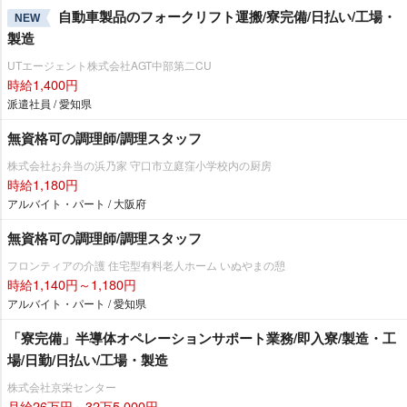
自動車製品のフォークリフト運搬/寮完備/日払い/工場・
NEW
製造
UTエージェント株式会社AGT中部第二CU
時給1,400円
派遣社員 / 愛知県
無資格可の調理師/調理スタッフ
株式会社お弁当の浜乃家 守口市立庭窪小学校内の厨房
時給1,180円
アルバイト・パート / 大阪府
無資格可の調理師/調理スタッフ
フロンティアの介護 住宅型有料老人ホーム いぬやまの憩
時給1,140円～1,180円
アルバイト・パート / 愛知県
「寮完備」半導体オペレーションサポート業務/即入寮/製造・工
場/日勤/日払い/工場・製造
株式会社京栄センター
月給26万円～32万5,000円