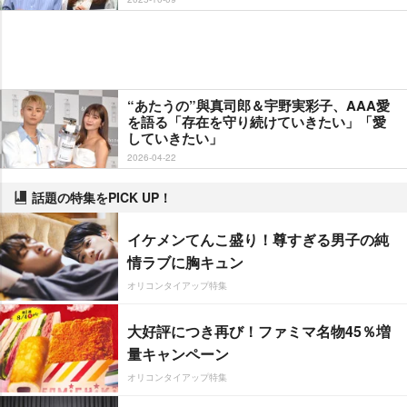
“あたうの”與真司郎＆宇野実彩子、AAA愛
を語る「存在を守り続けていきたい」「愛
していきたい」
2026-04-22
話題の特集をPICK UP！
イケメンてんこ盛り！尊すぎる男子の純
情ラブに胸キュン
オリコンタイアップ特集
大好評につき再び！ファミマ名物45％増
量キャンペーン
オリコンタイアップ特集