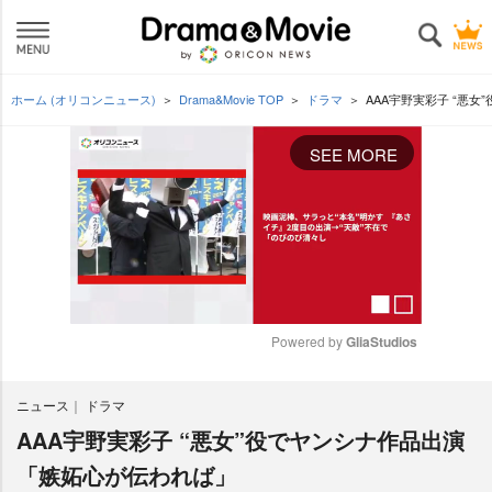
ホーム (オリコンニュース)
Drama&Movie TOP
ドラマ
AAA宇野実彩子 “悪
SEE MORE
Powered by 
GliaStudios
M
ニュース
ドラマ
u
t
AAA宇野実彩子 “悪女”役でヤンシナ作品出演
e
「嫉妬心が伝われば」