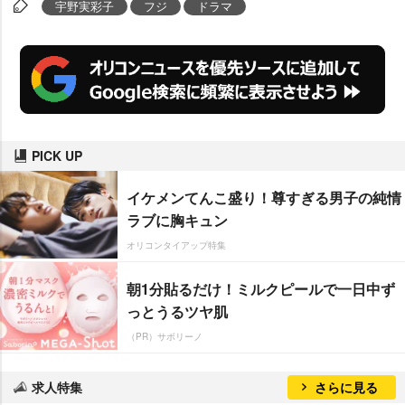
宇野実彩子
フジ
ドラマ
PICK UP
イケメンてんこ盛り！尊すぎる男子の純情
ラブに胸キュン
オリコンタイアップ特集
朝1分貼るだけ！ミルクピールで一日中ず
っとうるツヤ肌
（PR）サボリーノ
求人特集
さらに見る