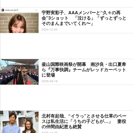
宇野実彩子、AAAメンバーと“久々の再
会”3ショット 「泣ける」「ずっとずっと
そのまんまでいてくれ〜」
2024-12-20
釜山国際映画祭が開幕 南沙良・出口夏希
ら『万事快調』チームがレッドカーペット
に登場
2025-09-18
北村有起哉、“イラっ”とさせる仕草のベー
スは私生活に「うちの子どもが…」 妻役
の仲間由紀恵も絶賛
2025-10-09