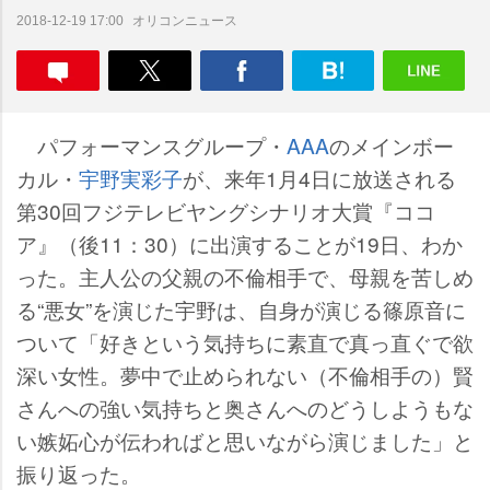
オリコンニュース
2018-12-19 17:00
パフォーマンスグループ・
AAA
のメインボー
カル・
宇野実彩子
が、来年1月4日に放送される
第30回フジテレビヤングシナリオ大賞『ココ
ア』（後11：30）に出演することが19日、わか
った。主人公の父親の不倫相手で、母親を苦しめ
る“悪女”を演じた宇野は、自身が演じる篠原音に
ついて「好きという気持ちに素直で真っ直ぐで欲
深い女性。夢中で止められない（不倫相手の）賢
さんへの強い気持ちと奥さんへのどうしようもな
い嫉妬心が伝わればと思いながら演じました」と
振り返った。