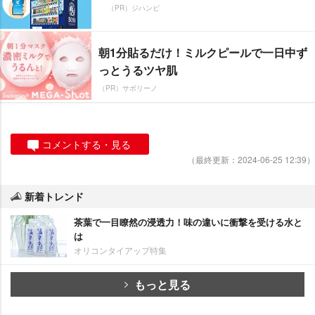
（PR）ジハンピ
朝1分貼るだけ！ミルクピールで一日中ず
っとうるツヤ肌
（PR）サボリーノ
コメントする・見る
（最終更新：2024-06-25 12:39）
新着トレンド
茶葉で一目瞭然の浸透力！味の違いに衝撃を受ける水と
は
オリコンタイアップ特集
もっと見る