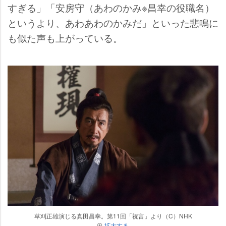
すぎる」「安房守（あわのかみ※昌幸の役職名）
というより、あわあわのかみだ」といった悲鳴に
も似た声も上がっている。
草刈正雄演じる真田昌幸。第11回「祝言」より（C）NHK
拡大する