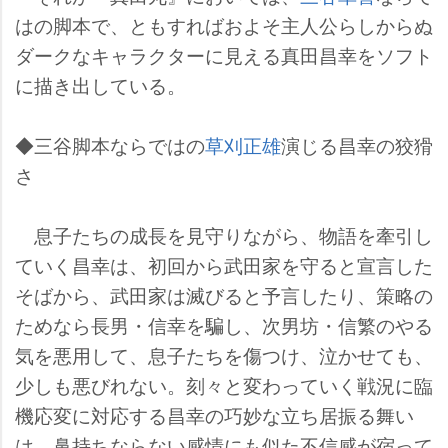
はの脚本で、ともすればおよそ主人公らしからぬ
ダークなキャラクターに見える真田昌幸をソフト
に描き出している。
◆三谷脚本ならではの
草刈正雄
演じる昌幸の狡猾
さ
息子たちの成長を見守りながら、物語を牽引し
ていく昌幸は、初回から武田家を守ると宣言した
そばから、武田家は滅びると予言したり、策略の
ためなら長男・信幸を騙し、次男坊・信繁のやる
気を悪用して、息子たちを傷つけ、泣かせても、
少しも悪びれない。刻々と変わっていく戦況に臨
機応変に対応する昌幸の巧妙な立ち居振る舞い
は、鼻持ちならない感情にも似た不信感が宿って