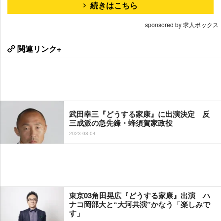
続きはこちら
sponsored by 求人ボックス
関連リンク+
武田幸三『どうする家康』に出演決定 反
三成派の急先鋒・蜂須賀家政役
2023-08-04
東京03角田晃広『どうする家康』出演 ハ
ナコ岡部大と“大河共演”かなう「楽しみで
す」