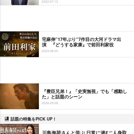
2022-07-13
宅麻伸”17年ぶり”7作目の大河ドラマ出
演 『どうする家康』で前田利家役
2023-08-04
『豊臣兄弟！』「史実無視」でも「感動し
た」と話題のシーン
2026-05-08
話題の特集をPICK UP！
川島海荷さんと学ぶ 日常に潜む“人身取