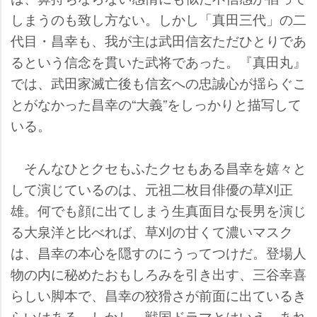
しまうのも致し方ない。しかし「真田三代」の二
代目・昌幸も、我が主は武田信玄ただひとりであ
るという信念を貫いた武将であった。『真田丸』
では、武田家滅亡後も信玄への忠誠心が揺らぐこ
とがなかった昌幸の“大義”をしっかりと描写して
いる。
そんなひとクセもふたクセもある昌幸を嬉々と
して演じているのは、元祖二枚目俳優の草刈正
雄。何でも顔に出てしまう生真面目な長男を演じ
る大泉洋と比べれば、草刈の甘くて濃いマスク
は、昌幸の本心を隠すのにうってつけだ。登場人
物の内に秘めたおもしろみを引き出す、三谷幸喜
らしい脚本で、昌幸の狡猾さが前面に出ているき
らいはある。しかし、戦国ドラマとはいえ、あれ