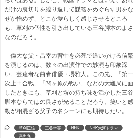
だけの裏切りを繰り返して謀略をめぐらす男をな
ぜか憎めず、どこか愛らしく感じさせるところ
も、草刈の個性を引き出している三谷脚本のよさ
なのだろう。
偉大な父・昌幸の背中を必死で追いかける信繁
を演じるのは、数々の出演作での妙演も印象深
い、芸達者な曲者俳優・堺雅人。この先、「第一
次上田合戦」「関ヶ原の戦い」などの大難局に面
したときにも、草刈と堺の持ち味を活かした三谷
脚本ならではの良さが光ることだろう。笑いと感
動が相混ざる父子の名シーンにも期待したい。
草刈正雄
三谷幸喜
NHK
NHK大河ドラマ
真田丸