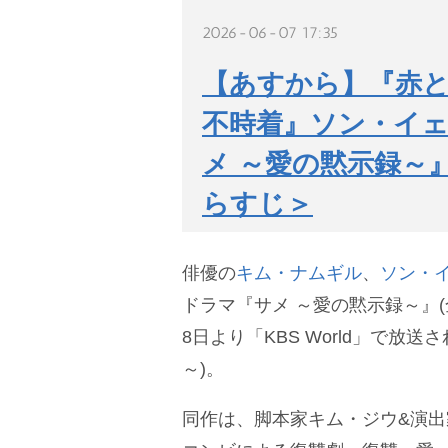
2026-06-07 17:35
【あすから】『赤と
不時着』ソン・イェ
メ ～愛の黙示録～
らすじ＞
俳優の
キム・ナムギル
、
ソン・
ドラマ『サメ ～愛の黙示録～』(全
8日より「KBS World」で放送さ
～)。
同作は、脚本家キム・ジウ&演