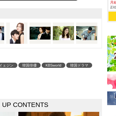
月給
正社
イェジン
韓国俳優
KBSworld
韓国ドラマ
K UP CONTENTS