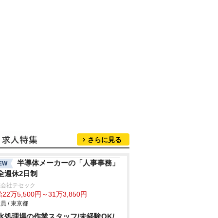
さらに見る
半導体メーカーの「人事事務」
EW
全週休2日制
式会社テセック
22万5,500円～31万3,850円
員 / 東京都
水処理場の作業スタッフ/未経験OK/