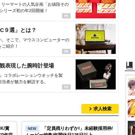
ミリーマートの人気企画「お値段その
、シリーズ初の年2回開催！
C９選」とは？
い。そこで、マウスコンピューターの
をご紹介！
界観表現した腕時計登場
NT』コラボレーションウオッチを製
担当者が魅力を解説する。
求人検索
K/賞
「定員残りわずか!」未経験採用枠/
NEW
Pで年収
ムービー編集/年間休日125日以上