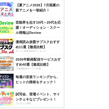
【夏アニメ2026】7月期夏の
新アニメを一挙紹介！
芸能界を志す10代～20代を応
援！オーディション・スクー
ル情報はDeview
漫画読み放題サブスクおすす
め11選【徹底比較】
オリコン顧客満足度ランキング
2026年動画配信サービスおす
すめ40選【徹底比較】
CS動画配信サービス20選
毎週の音楽ランキングから、
ヒットの推移をチェック！
試写会、登壇イベント、サイ
ンチェキなどプレゼント！
プレゼント特集