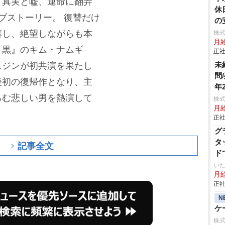
、真実と嘘、運命に翻弄
休
ブストーリー。
復讐だけ
の
藤し、絶望しながらも本
株
月
と黒』のキム・ナムギ
正社
未
ェジンが初共演を果たし
問
後初の復帰作となり、主
年
ろむ悲しい男を熱演して
株
月
正社
グ
タ
記事全文
ド
いた
月給
正社
N
ケ
株