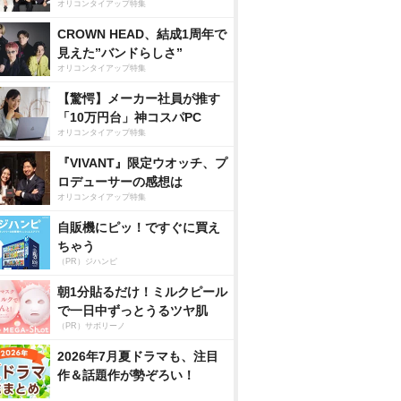
オリコンタイアップ特集
CROWN HEAD、結成1周年で
見えた”バンドらしさ”
オリコンタイアップ特集
【驚愕】メーカー社員が推す
「10万円台」神コスパPC
オリコンタイアップ特集
『VIVANT』限定ウオッチ、プ
ロデューサーの感想は
オリコンタイアップ特集
自販機にピッ！ですぐに買え
ちゃう
（PR）ジハンピ
朝1分貼るだけ！ミルクピール
で一日中ずっとうるツヤ肌
（PR）サボリーノ
2026年7月夏ドラマも、注目
作＆話題作が勢ぞろい！