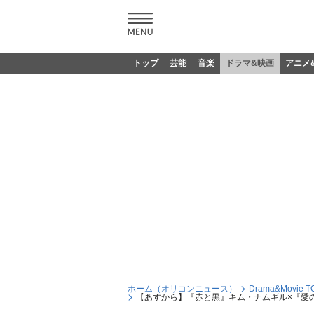
トップ
芸能
音楽
ドラマ&映画
アニメ
ホーム（オリコンニュース）
Drama&Movie T
【あすから】『赤と黒』キム・ナムギル×『愛