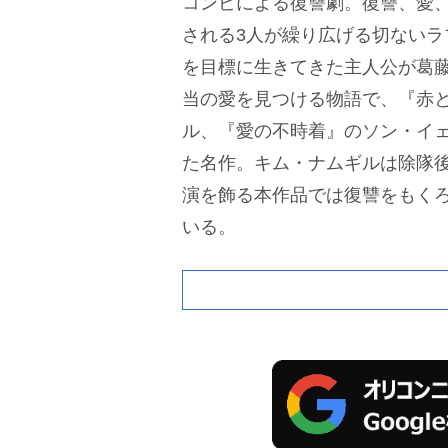
コンビによる復讐劇。復讐、愛
される3人が繰り広げる切ないラ
を目標に生きてきた主人公が葛
当の愛を見つける物語で、『赤
ル、『愛の不時着』のソン・イ
た名作。キム・ナムギルは除隊
演を飾る本作品では復讐をもく
いる。