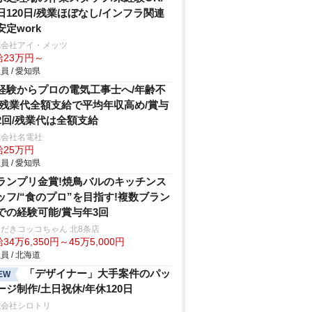
日120日/残業ほぼなし/インフラ関連
安定work
式会社アイ・メッツ
給23万円～
員 / 愛知県
経験からプロの電気工事士へ/年齢不
/残業代全額支給で平均年収高め/賞与
2回/残業代は全額支給
式会社名電社
給25万円
員 / 愛知県
ランプリ金賞!焼鳥バルのキッチンス
ッフ/“食のプロ”を目指す!複数ブラン
での経験可能/賞与年3回
だきコッコちゃん 北8条店
34万6,350円～45万5,000円
員 / 北海道
「デザイナー」大手案件のパッ
EW
ージ制作/土日祝休/年休120日
式会社シロトリ