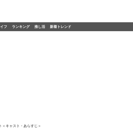
イフ
ランキング
推し活
新着トレンド
ト＜キャスト・あらすじ＞