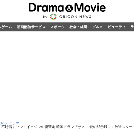
&ゲーム
動画配信サービス
スポーツ
社会・経済
グルメ
ビューティ
ラ
OP
ドラマ
の不時着』ソン・イェジンの復讐劇 韓国ドラマ『サメ ～愛の黙示録～』放送スター