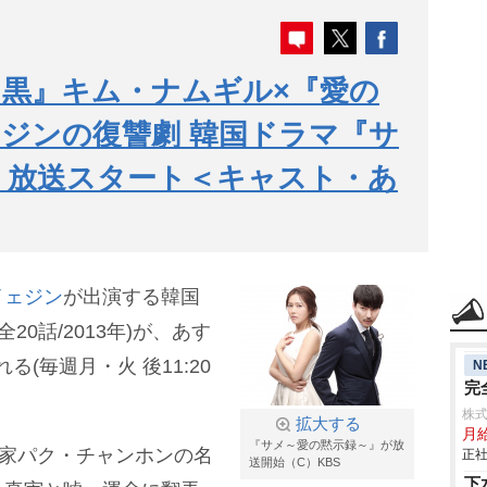
黒』キム・ナムギル×『愛の
ジンの復讐劇 韓国ドラマ『サ
』放送スタート＜キャスト・あ
イェジン
が出演する韓国
20話/2013年)が、あす
れる(毎週月・火 後11:20
N
完
株
拡大する
月給
『サメ～愛の黙示録～』が放
出家パク・チャンホンの名
正社
送開始（C）KBS
下