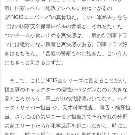
気に国家レベル・地政学レベルに跳ね上がるの
が“NCISユニバース”の真骨頂だ。この「軍絡み」なら
ではの国家安全保障レベルの脅威と、それをたった一
つのチームが食い止める爽快感は、一般的な刑事ドラ
マには絶対にない興奮と爽快感がある。刑事ドラマ好
きはもちろん、「普通の警察ものに飽きた」という人
にもきっと刺さるはずだ。
そして、これはNCIS全シリーズに言えることだが、
捜査班のキャラクターの個性がバツグンなのも大きな
見どころだろう。軍上がりの武闘派だけでなく、ハイ
テク・サイバー担当 や、天才科学捜査 、毒舌・検死担
当、さらには色気やユーモア担当までそれぞれの分野
の超エリートたちが化学反応を起こしながら、時には
衝突し、時には補完し合いながら事件を解決していく