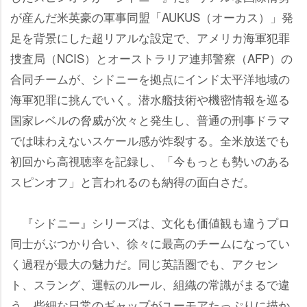
が産んだ米英豪の軍事同盟「AUKUS（オーカス）」発
足を背景にした超リアルな設定で、アメリカ海軍犯罪
捜査局（NCIS）とオーストラリア連邦警察（AFP）の
合同チームが、シドニーを拠点にインド太平洋地域の
海軍犯罪に挑んでいく。潜水艦技術や機密情報を巡る
国家レベルの脅威が次々と発生し、普通の刑事ドラマ
では味わえないスケール感が炸裂する。全米放送でも
初回から高視聴率を記録し、「今もっとも勢いのある
スピンオフ」と言われるのも納得の面白さだ。
『シドニー』シリーズは、文化も価値観も違うプロ
同士がぶつかり合い、徐々に最高のチームになってい
く過程が最大の魅力だ。同じ英語圏でも、アクセン
ト、スラング、運転のルール、組織の常識がまるで違
う。些細な日常のギャップがユーモアたっぷりに描か