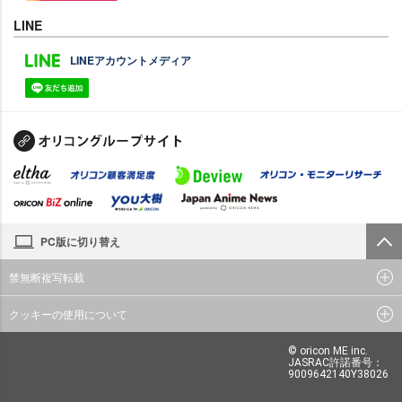
LINE
LINEアカウントメディア
PC版に切り替え
禁無断複写転載
クッキーの使用について
© oricon ME inc.
JASRAC許諾番号：
9009642140Y38026