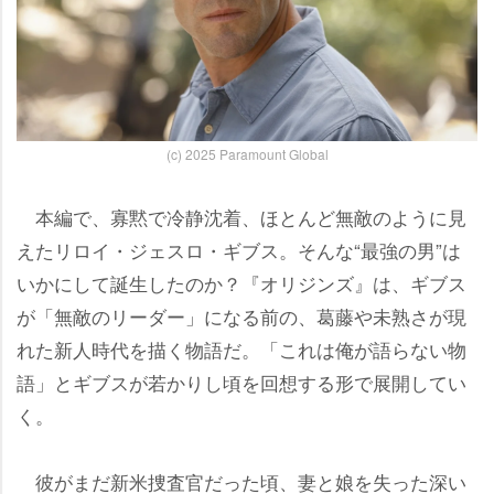
(c) 2025 Paramount Global
本編で、寡黙で冷静沈着、ほとんど無敵のように見
えたリロイ・ジェスロ・ギブス。そんな“最強の男”は
いかにして誕生したのか？『オリジンズ』は、ギブス
が「無敵のリーダー」になる前の、葛藤や未熟さが現
れた新人時代を描く物語だ。「これは俺が語らない物
語」とギブスが若かりし頃を回想する形で展開してい
く。
彼がまだ新米捜査官だった頃、妻と娘を失った深い