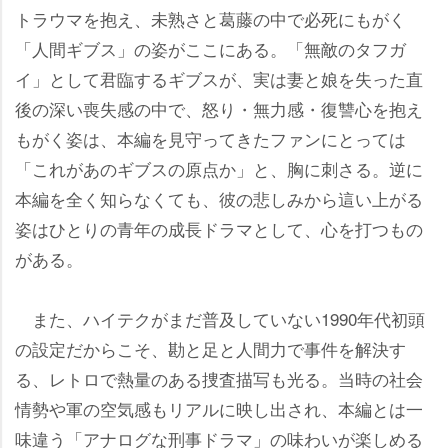
トラウマを抱え、未熟さと葛藤の中で必死にもがく
「人間ギブス」の姿がここにある。「無敵のタフガ
イ」として君臨するギブスが、実は妻と娘を失った直
後の深い喪失感の中で、怒り・無力感・復讐心を抱え
もがく姿は、本編を見守ってきたファンにとっては
「これがあのギブスの原点か」と、胸に刺さる。逆に
本編を全く知らなくても、彼の悲しみから這い上がる
姿はひとりの青年の成長ドラマとして、心を打つもの
がある。
また、ハイテクがまだ普及していない1990年代初頭
の設定だからこそ、勘と足と人間力で事件を解決す
る、レトロで熱量のある捜査描写も光る。当時の社会
情勢や軍の空気感もリアルに映し出され、本編とは一
味違う「アナログな刑事ドラマ」の味わいが楽しめる