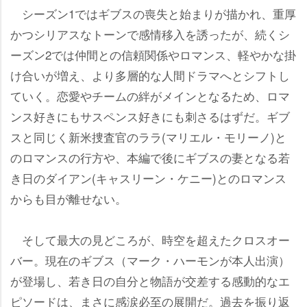
シーズン1ではギブスの喪失と始まりが描かれ、重厚
かつシリアスなトーンで感情移入を誘ったが、続くシ
ーズン2では仲間との信頼関係やロマンス、軽やかな掛
け合いが増え、より多層的な人間ドラマへとシフトし
ていく。恋愛やチームの絆がメインとなるため、ロマ
ンス好きにもサスペンス好きにも刺さるはずだ。ギブ
スと同じく新米捜査官のララ(マリエル・モリーノ)と
のロマンスの行方や、本編で後にギブスの妻となる若
き日のダイアン(キャスリーン・ケニー)とのロマンス
からも目が離せない。
そして最大の見どころが、時空を超えたクロスオー
バー。現在のギブス（マーク・ハーモンが本人出演）
が登場し、若き日の自分と物語が交差する感動的なエ
ピソードは、まさに感涙必至の展開だ。過去を振り返