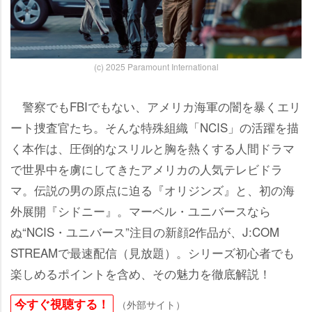
(c) 2025 Paramount International
警察でもFBIでもない、アメリカ海軍の闇を暴くエリ
ート捜査官たち。そんな特殊組織「NCIS」の活躍を描
く本作は、圧倒的なスリルと胸を熱くする人間ドラマ
で世界中を虜にしてきたアメリカの人気テレビドラ
マ。伝説の男の原点に迫る『オリジンズ』と、初の海
外展開『シドニー』。マーベル・ユニバースなら
ぬ“NCIS・ユニバース”注目の新顔2作品が、J:COM
STREAMで最速配信（見放題）。シリーズ初心者でも
楽しめるポイントを含め、その魅力を徹底解説！
今すぐ視聴する！
（外部サイト）