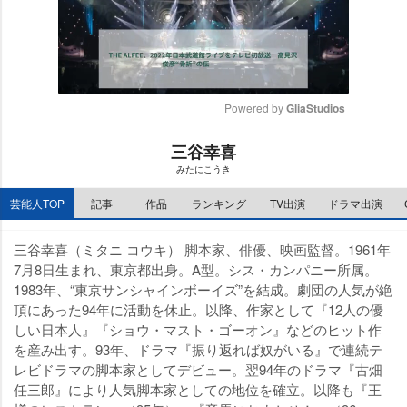
Powered by 
GliaStudios
M
三谷幸喜
u
みたにこうき
t
e
芸能人TOP
記事
作品
ランキング
TV出演
ドラマ出演
三谷幸喜（ミタニ コウキ） 脚本家、俳優、映画監督。1961年
7月8日生まれ、東京都出身。A型。シス・カンパニー所属。
1983年、“東京サンシャインボーイズ”を結成。劇団の人気が絶
頂にあった94年に活動を休止。以降、作家として『12人の優
しい日本人』『ショウ・マスト・ゴーオン』などのヒット作
を産み出す。93年、ドラマ『振り返れば奴がいる』で連続テ
レビドラマの脚本家としてデビュー。翌94年のドラマ『古畑
任三郎』により人気脚本家としての地位を確立。以降も『王