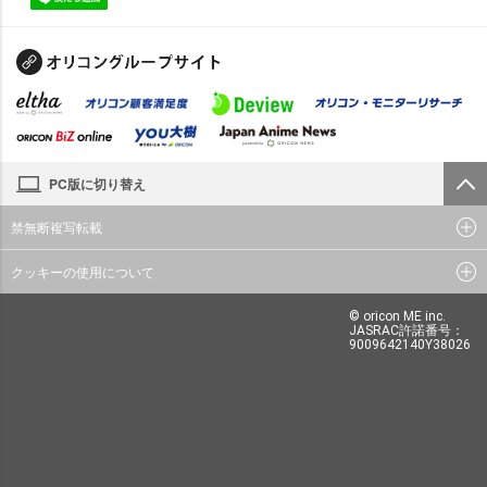
PC版に切り替え
禁無断複写転載
クッキーの使用について
© oricon ME inc.
JASRAC許諾番号：
9009642140Y38026