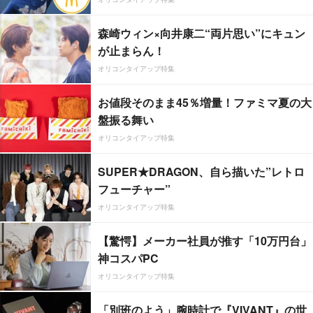
森崎ウィン×向井康二“両片思い”にキュン
が止まらん！
オリコンタイアップ特集
お値段そのまま45％増量！ファミマ夏の大
盤振る舞い
オリコンタイアップ特集
SUPER★DRAGON、自ら描いた”レトロ
フューチャー”
オリコンタイアップ特集
【驚愕】メーカー社員が推す「10万円台」
神コスパPC
オリコンタイアップ特集
「別班のよう」腕時計で『VIVANT』の世