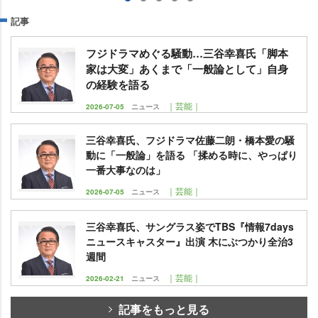
記事
フジドラマめぐる騒動…三谷幸喜氏「脚本
家は大変」あくまで「一般論として」自身
の経験を語る
｜芸能｜
2026-07-05
ニュース
三谷幸喜氏、フジドラマ佐藤二朗・橋本愛の騒
動に「一般論」を語る 「揉める時に、やっぱり
一番大事なのは」
｜芸能｜
2026-07-05
ニュース
三谷幸喜氏、サングラス姿でTBS『情報7days
ニュースキャスター』出演 木にぶつかり全治3
週間
｜芸能｜
2026-02-21
ニュース
記事をもっと見る