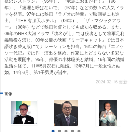
様のレストラン』（95年）、『竜馬におまかせ！』（96
年）、『総理と呼ばないで』（97年）などの数々の人気ドラ
マを発表。97年には映画『ラヂオの時間』で映画界にも進
出。『THE 有頂天ホテル』（06年）、『ザ・マジックアワ
ー』（08年）などで映画監督としても成功を収める。また、
06年のNHK大河ドラマ『功名が辻』では役者として将軍足利
義昭役を演じ、09年公開の映画『ミーアキャット』では日本
語吹き替え版にてナレーションを担当。16年の舞台『エノケ
ソ一代記』では作・演出を務め、作家にとどまらない多彩な
活動を展開中。95年、俳優の小林聡美と結婚。16年間の結婚
生活を経て、11年5月23日に離婚。13年7月に一般女性と結
婚。14年6月、第1子男児が誕生。
2024-02-16 更新
画像