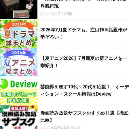
界観再現
オリコンタイアップ特集
2026年7月夏ドラマも、注目作＆話題作が
勢ぞろい！
【夏アニメ2026】7月期夏の新アニメを一
挙紹介！
芸能界を志す10代～20代を応援！ オーデ
ィション・スクール情報はDeview
漫画読み放題サブスクおすすめ11選【徹底
比較】
オリコン顧客満足度ランキング