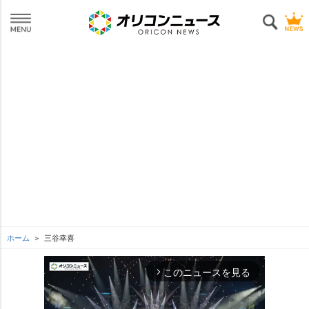
ホーム
三谷幸喜
このニュースを見る
arrow_forward_ios