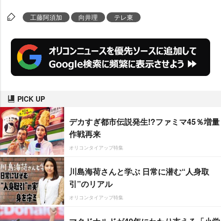
工藤阿須加
向井理
テレ東
PICK UP
デカすぎ都市伝説発生!?ファミマ45％増量
作戦再来
オリコンタイアップ特集
川島海荷さんと学ぶ 日常に潜む“人身取
引”のリアル
オリコンタイアップ特集