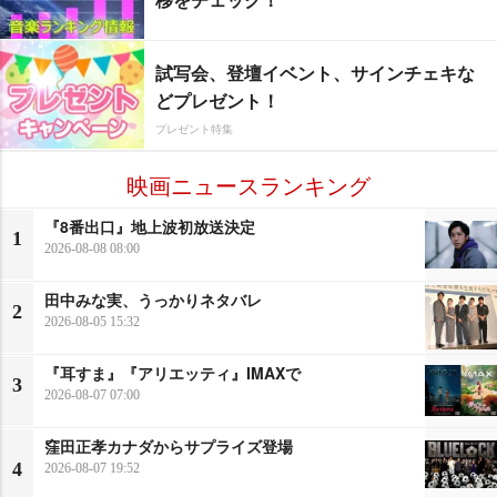
試写会、登壇イベント、サインチェキな
どプレゼント！
プレゼント特集
映画ニュースランキング
『8番出口』地上波初放送決定
1
2026-08-08 08:00
田中みな実、うっかりネタバレ
2
2026-08-05 15:32
『耳すま』『アリエッティ』IMAXで
3
2026-08-07 07:00
窪田正孝カナダからサプライズ登場
4
2026-08-07 19:52