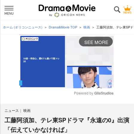
ホーム (オリコンニュース)
Drama&Movie TOP
映画
工藤阿須加、テレ東SP
SEE MORE
Powered by 
GliaStudios
M
ニュース
映画
u
t
工藤阿須加、テレ東SPドラマ『永遠の0』出演
e
「伝えていかなければ」