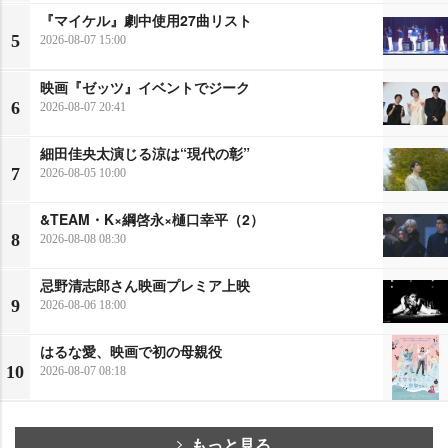
『マイケル』劇中使用27曲リスト
5
2026-08-07 15:00
映画『ゼッツ』イベントでジーク
6
2026-08-07 20:41
細田佳央太演じる涼は“現代の彰”
7
2026-08-05 10:00
&TEAM・K×綱啓永×樋口幸平（2）
8
2026-08-08 08:30
忌野清志郎さん映画プレミア上映
9
2026-08-06 18:00
はるな愛、映画で初の母親役
10
2026-08-07 08:18
もっと見る