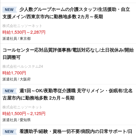
少人数グループホームの介護スタッフ/生活援助・自立
NEW
支援メイン/西東京市内に勤務地多数 2カ月～長期
株式会社ニッソーネット
時給1,530円～2,287円
派遣社員 / 東京都
コールセンター応対品質評価事務/電話対応なし/土日祝休み/開始
日調整可
株式会社ベルシステム24
時給1,700円
派遣社員 / 大阪府
週1回～OK/夜勤専従介護職 見守りメイン・仮眠有/北名
NEW
古屋市内に勤務地多数 2カ月～長期
株式会社ニッソーネット
時給1,500円～2,125円
派遣社員 / 愛知県
看護助手/経験・資格一切不要/病院内の日常サポート/日
NEW