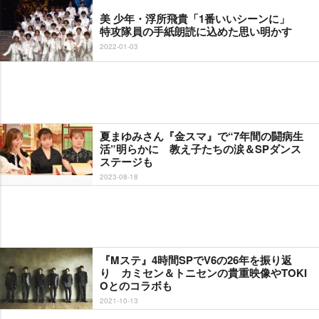
美 少年・浮所飛貴「1番いいシーンに」
特攻隊員の手紙朗読に込めた思い明かす
2022-01-03
夏まゆみさん『金スマ』で“7年間の闘病生
活”明らかに 教え子たちの涙＆SPダンス
ステージも
2023-08-18
『Mステ』4時間SPでV6の26年を振り返
り カミセン＆トニセンの貴重映像やTOKI
Oとのコラボも
2021-10-13