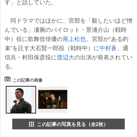
す」と話していた。
同ドラマではほかに、宮部を「殺したいほど憎
んでいる」凄腕のパイロット・景浦介山（戦時
中）役に歌舞伎俳優の
尾上松也
、宮部が“ある約
束”を託す大石賢一郎役（戦時中）に
中村蒼
、通
信兵・村田保彦役に
渡辺大
の出演が発表されてい
る。
この記事の画像
この記事の写真を見る（全2枚）