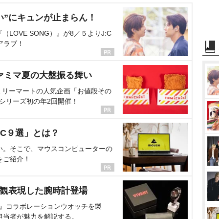
い”にキュンが止まらん！
OVE SONG）』が8／５よりJ:C
アラブ！
ァミマ夏の大盤振る舞い
ミリーマートの人気企画「お値段その
、シリーズ初の年2回開催！
C９選」とは？
い。そこで、マウスコンピューターの
をご紹介！
界観表現した腕時計登場
NT』コラボレーションウオッチを製
担当者が魅力を解説する。