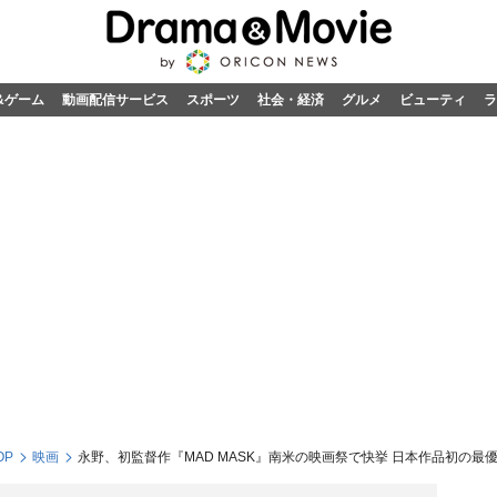
&ゲーム
動画配信サービス
スポーツ
社会・経済
グルメ
ビューティ
ラ
OP
映画
永野、初監督作『MAD MASK』南米の映画祭で快挙 日本作品初の