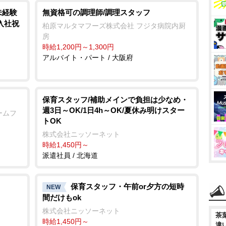
未経験
無資格可の調理師/調理スタッフ
/入社祝
柏原マルタマフーズ株式会社 フジタ病院内厨
房
時給1,200円～1,300円
アルバイト・パート / 大阪府
保育スタッフ/補助メインで負担は少なめ・
週3日～OK/1日4h～OK/夏休み明けスター
ームフ
トOK
株式会社ニッソーネット
時給1,450円～
派遣社員 / 北海道
保育スタッフ・午前or夕方の短時
NEW
間だけもok
株式会社ニッソーネット
茶
時給1,450円～
違