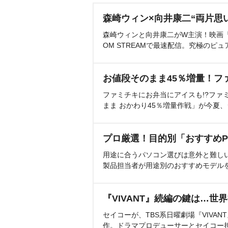
森崎ウィン×向井康二“両片思
森崎ウィンと向井康二がW主演！映画『（L
OM STREAMで最速配信。究極のピュ
お値段そのまま45％増量！フ
ファミチキにお弁当にアイスも!?ファ
まま おかわり45％増量作戦」が今夏
プロ厳選！目的別「おすすめP
用途に合うパソコン選びは意外と難し
製品担当者が用途別のおすすめモデル
『VIVANT』続編の鍵は…世
セイコーが、TBS系日曜劇場『VIVA
作。ドラマプロデューサーとセイコー