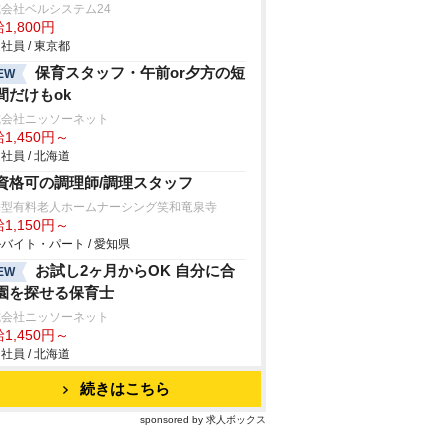
会社ベルシステム24
1,800円
社員 / 東京都
保育スタッフ・午前or夕方の短
EW
間だけもok
式会社ニッソーネット
1,450円～
社員 / 北海道
資格可の調理師/調理スタッフ
宅型有料老人ホームナーシング笑和竜泉寺
1,150円～
バイト・パート / 愛知県
お試し2ヶ月からOK 自分に合
EW
園を探せる保育士
式会社ニッソーネット
1,450円～
社員 / 北海道
続きはこちら
sponsored by 求人ボックス