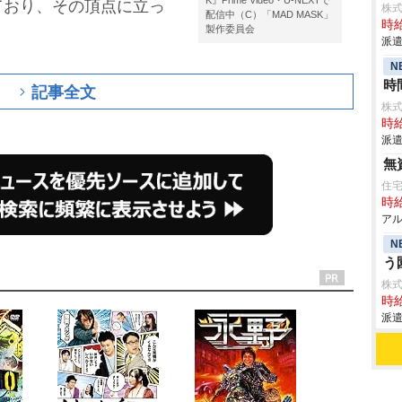
K』Prime Video・U-NEXTで
ており、その頂点に立っ
株式
配信中（C）「MAD MASK」
時給
製作委員会
派遣
N
時
記事全文
株
時給
派遣
無
住
時給
アル
N
う
株
時給
派遣