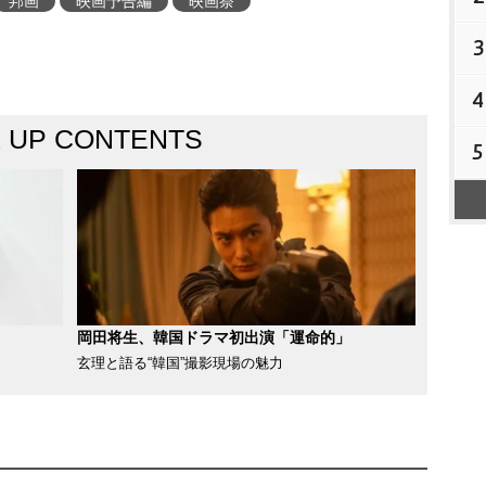
邦画
映画予告編
映画祭
3
4
K UP CONTENTS
5
岡田将生、韓国ドラマ初出演「運命的」
玄理と語る“韓国”撮影現場の魅力