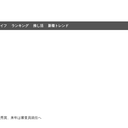
イフ
ランキング
推し活
新着トレンド
最優秀賞、来年は審査員就任へ