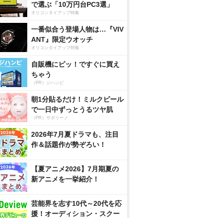
で選ぶ「10万円台PC3選」
オリコンタイアップ特集
一番似合う登場人物は…『VIV
ANT』限定ウオッチ
オリコンタイアップ特集
自販機にピッ！ですぐに買え
ちゃう
（PR）ジハンピ
朝1分貼るだけ！ミルクピール
で一日中ずっとうるツヤ肌
（PR）サボリーノ
2026年7月夏ドラマも、注目
作＆話題作が勢ぞろい！
【夏アニメ2026】7月期夏の
新アニメを一挙紹介！
芸能界を志す10代～20代を応
援！オーディション・スクー