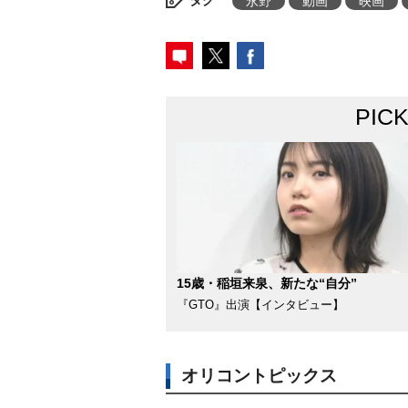
タグ
永野
動画
映画
PIC
15歳・稲垣来泉、新たな“自分”
『GTO』出演【インタビュー】
オリコントピックス