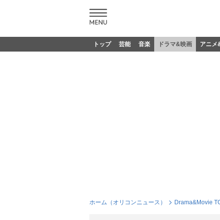
トップ
芸能
音楽
ドラマ&映画
アニメ
ホーム（オリコンニュース）
Drama&Movie T