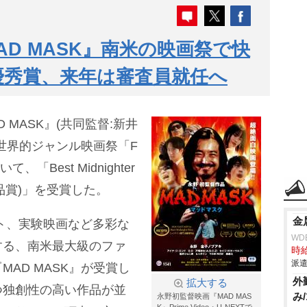
D MASK』南米の映画祭で快
優秀賞、来年は審査員就任へ
 MASK』(共同監督:新井
世界的ジャンル映画祭「F
、「Best Midnighter
作品賞)」を受賞した。
金
ト、実験映画など多彩な
WD
する、南米最大級のファ
時給
派遣
AD MASK』が受賞し
外
拡大する
つ独創性の高い作品が並
み/
永野初監督映画『MAD MAS