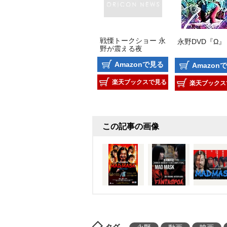
戦慄トークショー 永
永野DVD『Ω』
野が震える夜
Amazonで見る
Amazon
楽天ブックスで見る
楽天ブックス
この記事の画像