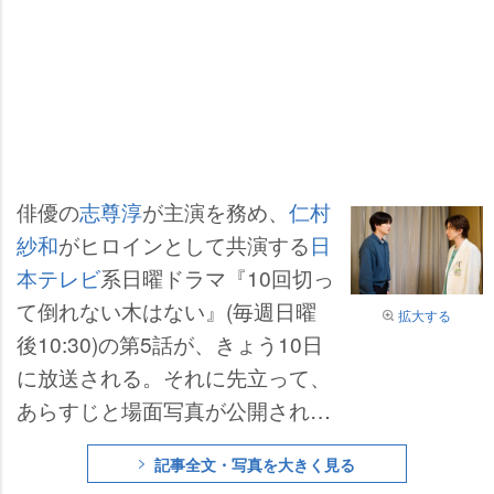
俳優の
志尊淳
が主演を務め、
仁村
紗和
がヒロインとして共演する
日
本テレビ
系日曜ドラマ『10回切っ
て倒れない木はない』(毎週日曜
拡大する
後10:30)の第5話が、きょう10日
に放送される。それに先立って、
あらすじと場面写真が公開され
た。
記事全文・写真を大きく見る