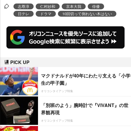
志尊淳
仁村紗和
京本大我
俳優
日テレ
ドラマ
10回切って倒れない木はない
PICK UP
マクドナルドが40年にわたり支える「小学
生の甲子園」
オリコンタイアップ特集
「別班のよう」腕時計で『VIVANT』の世
界観再現
オリコンタイアップ特集