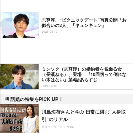
志尊淳、“ピクニックデート”写真公開「お
似合いの2人」「キュンキュン」
2026-05-19
ミンソク（志尊淳）の婚約者を名乗る女
（長濱ねる）、登場 『10回切って倒れな
い木はない』第4話あらすじ
2026-05-02
話題の特集をPICK UP！
川島海荷さんと学ぶ 日常に潜む“人身取
引”のリアル
オリコンタイアップ特集