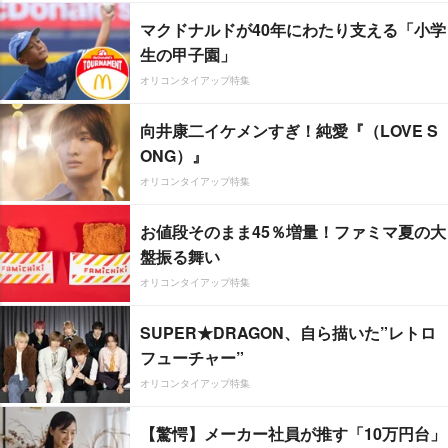
マクドナルドが40年にわたり支える「小学
生の甲子園」
オリコンタイアップ特集
向井康二イケメンすぎ！純愛『（LOVE S
ONG）』
オリコンタイアップ特集
お値段そのまま45％増量！ファミマ夏の大
盤振る舞い
オリコンタイアップ特集
SUPER★DRAGON、自ら描いた”レトロ
フューチャー”
オリコンタイアップ特集
【驚愕】メーカー社員が推す「10万円台」