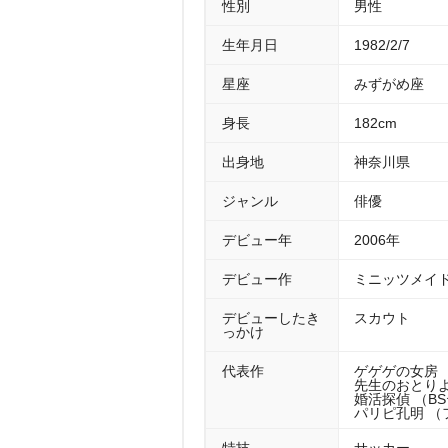
性別
男性
生年月日
1982/2/7
星座
みずがめ座
身長
182cm
出身地
神奈川県
ジャンル
俳優
デビュー年
2006年
デビュー作
ミニッツメイド
デビューしたき
スカウト
っかけ
代表作
ゲゲゲの女房 （
先生のおとりよ
婚活探偵 （BS
パリピ孔明 （フ