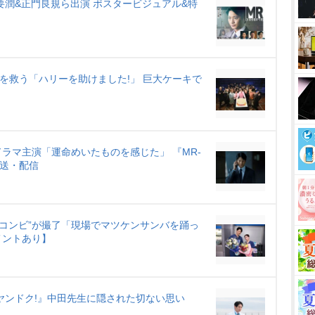
要潤&正門良規ら出演 ポスタービジュアル&特
を救う「ハリーを助けました!」 巨大ケーキで
ラマ主演「運命めいたものを感じた」 『MR-
放送・配信
弟コンビ”が撮了「現場でマツケンサンバを踊っ
メントあり】
ヤンドク!』中田先生に隠された切ない思い