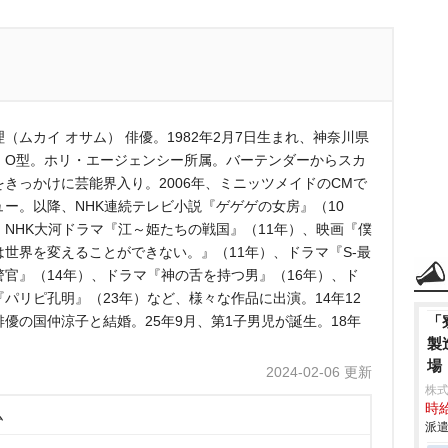
（ムカイ オサム） 俳優。1982年2月7日生まれ、神奈川県
。O型。ホリ・エージェンシー所属。バーテンダーからスカ
をきっかけに芸能界入り。2006年、ミニッツメイドのCMで
ュー。以降、NHK連続テレビ小説『ゲゲゲの女房』（10
、NHK大河ドラマ『江～姫たちの戦国』（11年）、映画『僕
は世界を変えることができない。』（11年）、ドラマ『S-最
警官』（14年）、ドラマ『神の舌を持つ男』（16年）、ド
『パリピ孔明』（23年）など、様々な作品に出演。14年12
俳優の国仲涼子と結婚。25年9月、第1子男児が誕生。18年
「
製
場
2024-02-06 更新
株
時給
ム
派遣