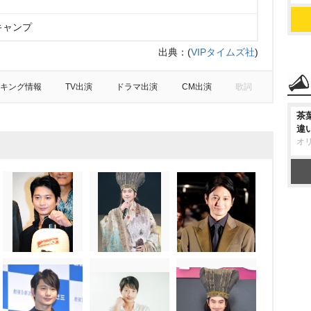
キャンプ
出典：
(
VIPタイムズ社
)
キング情報
TV出演
ドラマ出演
CM出演
歌詞
茶
違
オ