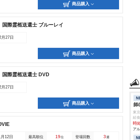
商品購入
 国際霊柩送還士 ブルーレイ
02月27日
商品購入
 国際霊柩送還士 DVD
02月27日
N
商品購入
師
東
給
時給
VIE
アル
19
3
1月12日
最高順位
登場回数
位
週
N