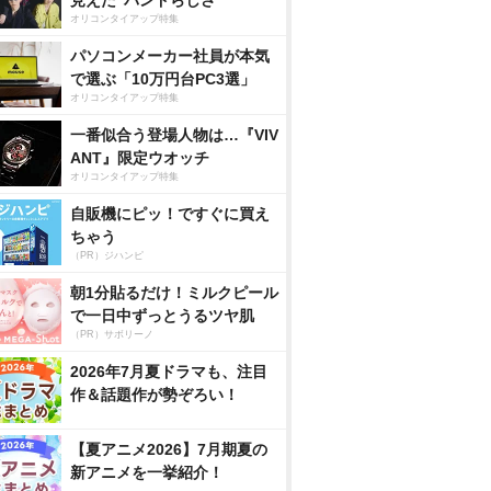
見えた”バンドらしさ”
オリコンタイアップ特集
パソコンメーカー社員が本気
で選ぶ「10万円台PC3選」
オリコンタイアップ特集
一番似合う登場人物は…『VIV
ANT』限定ウオッチ
オリコンタイアップ特集
自販機にピッ！ですぐに買え
ちゃう
（PR）ジハンピ
朝1分貼るだけ！ミルクピール
で一日中ずっとうるツヤ肌
（PR）サボリーノ
2026年7月夏ドラマも、注目
作＆話題作が勢ぞろい！
【夏アニメ2026】7月期夏の
新アニメを一挙紹介！