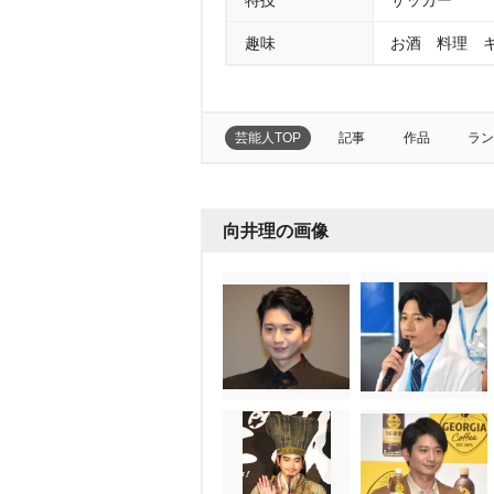
特技
サッカー
趣味
お酒 料理 
芸能人TOP
記事
作品
ラン
向井理の画像