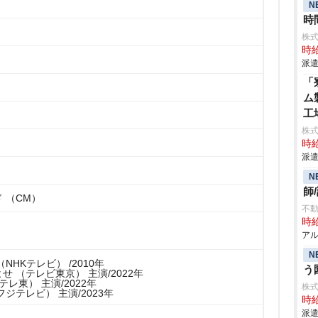
N
時
株
時給
派遣
「
ム
工
株
時給
派遣
N
師
 （CM）
不
時給
アル
N
NHKテレビ） /2010年
う
せ （テレビ東京） 主演/2022年
テレ東） 主演/2022年
株
ジテレビ） 主演/2023年
時給
派遣