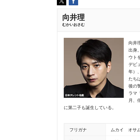
向井理
むかいおさむ
向井理
出身
ウト
デビ
年）
たち
後の
ラマ
月、
に第二子も誕生している。
フリガナ
ムカイ オサ