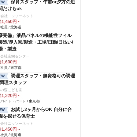
保育スタッフ・午前or夕方の短
EW
間だけもok
式会社ニッソーネット
1,450円～
社員 / 北海道
寮完備」液晶パネルの機能性フィル
製造/即入寮/製造・工場/日勤/日払い/
場・製造
式会社京栄センター
1,600円
社員 / 東京都
調理スタッフ・無資格可の調理
EW
/調理スタッフ
動の森こども園
1,320円～
バイト・パート / 東京都
お試し2ヶ月からOK 自分に合
EW
園を探せる保育士
式会社ニッソーネット
1,450円～
社員 / 北海道