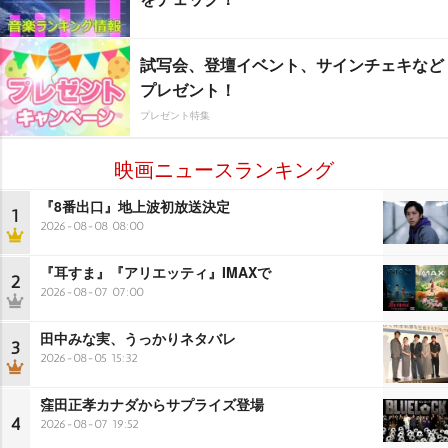
試写会、登壇イベント、サインチェキなど
プレゼント！
プレゼント特集
映画ニュースランキング
『8番出口』地上波初放送決定
1
2026-08-08 08:00
『耳すま』『アリエッティ』IMAXで
2
2026-08-07 07:00
田中みな実、うっかりネタバレ
3
2026-08-05 15:32
窪田正孝カナダからサプライズ登場
4
2026-08-07 19:52