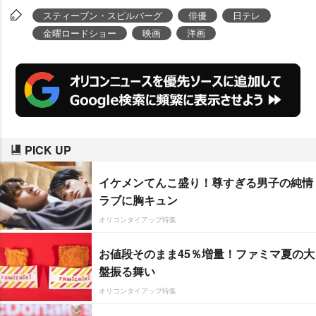
スティーブン・スピルバーグ
俳優
日テレ
金曜ロードショー
映画
洋画
PICK UP
イケメンてんこ盛り！尊すぎる男子の純情
ラブに胸キュン
オリコンタイアップ特集
お値段そのまま45％増量！ファミマ夏の大
盤振る舞い
オリコンタイアップ特集