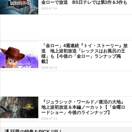
金ローで放送 BS日テレでは第2作＆3作も
2025-07-04
「金ロー」4週連続『トイ・ストーリー』放
送 地上波初放送「レックスはお風呂の王
様」も【今後の「金ロー」ランナップ掲
載】
2026-05-15
『ジュラシック・ワールド／復活の大地』
地上波初放送＆本編ノーカット【「金曜ロ
ードショー」今後のラインナップ】
2026-07-10
話題の特集をPICK UP！