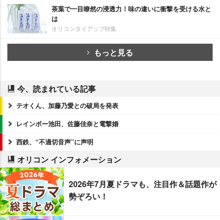
茶葉で一目瞭然の浸透力！味の違いに衝撃を受ける水と
は
オリコンタイアップ特集
もっと見る
今、読まれている記事
テオくん、加藤乃愛との破局を発表
レインボー池田、佐藤佳奈と電撃婚
西鉄、“不適切音声”に声明
オリコン インフォメーション
2026年7月夏ドラマも、注目作＆話題作が
勢ぞろい！