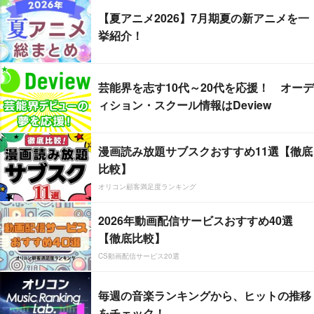
【夏アニメ2026】7月期夏の新アニメを一
挙紹介！
芸能界を志す10代～20代を応援！ オーデ
ィション・スクール情報はDeview
漫画読み放題サブスクおすすめ11選【徹底
比較】
オリコン顧客満足度ランキング
2026年動画配信サービスおすすめ40選
【徹底比較】
CS動画配信サービス20選
毎週の音楽ランキングから、ヒットの推移
をチェック！