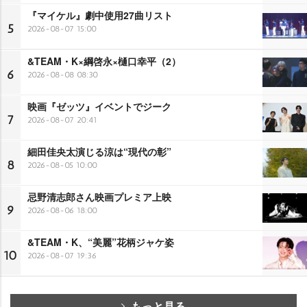
『マイケル』劇中使用27曲リスト
5
2026-08-07 15:00
&TEAM・K×綱啓永×樋口幸平（2）
6
2026-08-08 08:30
映画『ゼッツ』イベントでジーク
7
2026-08-07 20:41
細田佳央太演じる涼は“現代の彰”
8
2026-08-05 10:00
忌野清志郎さん映画プレミア上映
9
2026-08-06 18:00
&TEAM・K、“美麗”花柄ジャケ姿
10
2026-08-07 19:36
もっと見る