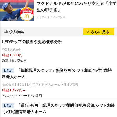
マクドナルドが40年にわたり支える「小学
生の甲子園」
オリコンタイアップ特集
求人特集
さらに見る
LEDチップの検査や測定/化学分析
WDB株式会社
時給1,600円
派遣社員 / 愛知県
「福祉調理スタッフ」無資格可/シフト相談可/住宅型有
NEW
料老人ホーム
株式会社BISCUSS/住宅型有料老人ホーム HIBISU高槻
時給1,177円～
アルバイト・パート / 大阪府
「週1から可」調理スタッフ/調理師免許必須/シフト相談
NEW
可/住宅型有料老人ホーム