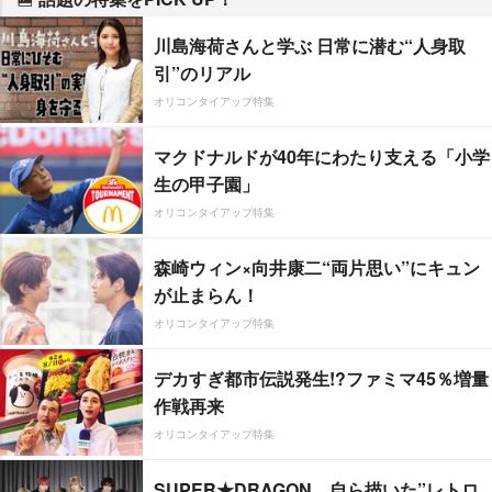
川島海荷さんと学ぶ 日常に潜む“人身取
引”のリアル
オリコンタイアップ特集
マクドナルドが40年にわたり支える「小学
生の甲子園」
オリコンタイアップ特集
森崎ウィン×向井康二“両片思い”にキュン
が止まらん！
オリコンタイアップ特集
デカすぎ都市伝説発生!?ファミマ45％増量
作戦再来
オリコンタイアップ特集
SUPER★DRAGON、自ら描いた”レトロ