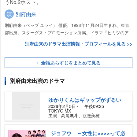
うNo.2ホスト。
演
別府由来
別府由来（ベップ ユライ） 俳優。1998年11月24日生まれ、東京
都出身。スターダストプロモーション所属。ドラマ『ヒミツのア...
別府由来のドラマ出演情報・プロフィールを見る >>
全話あらすじをまとめて見る
別府由来出演のドラマ
ゆかりくんはギャップがずるい
2026年2月5日～ 午後09:25
TOKYO MX
主演：高尾颯斗、渡邉美穂
ジョフウ ～女性に××××って必