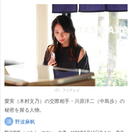
（C）フジテレビ
愛実（木村文乃）の交際相手・川原洋二（中島歩）の
秘密を握る人物。
演
野波麻帆