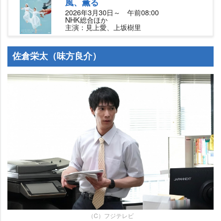
風、薫る
2026年3月30日～ 午前08:00
NHK総合ほか
主演：見上愛、上坂樹里
佐倉栄太（味方良介）
（C）フジテレビ