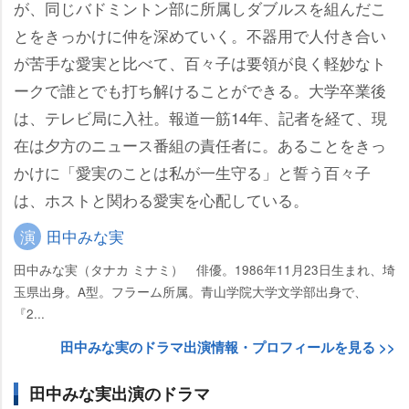
が、同じバドミントン部に所属しダブルスを組んだこ
とをきっかけに仲を深めていく。不器用で人付き合い
が苦手な愛実と比べて、百々子は要領が良く軽妙なト
ークで誰とでも打ち解けることができる。大学卒業後
は、テレビ局に入社。報道一筋14年、記者を経て、現
在は夕方のニュース番組の責任者に。あることをきっ
かけに「愛実のことは私が一生守る」と誓う百々子
は、ホストと関わる愛実を心配している。
演
田中みな実
田中みな実（タナカ ミナミ） 俳優。1986年11月23日生まれ、埼
玉県出身。A型。フラーム所属。青山学院大学文学部出身で、
『2...
田中みな実のドラマ出演情報・プロフィールを見る >>
田中みな実出演のドラマ