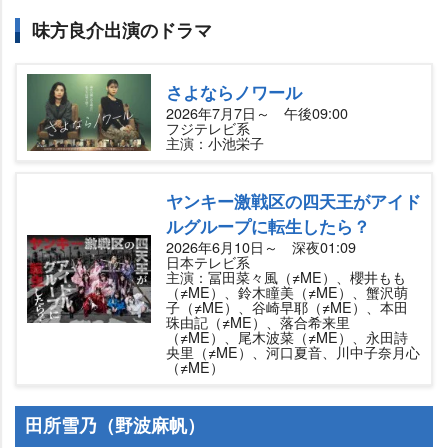
味方良介出演のドラマ
さよならノワール
2026年7月7日～ 午後09:00
フジテレビ系
主演：小池栄子
ヤンキー激戦区の四天王がアイド
ルグループに転生したら？
2026年6月10日～ 深夜01:09
日本テレビ系
主演：冨田菜々風（≠ME）、櫻井もも
（≠ME）、鈴木瞳美（≠ME）、蟹沢萌
子（≠ME）、谷崎早耶（≠ME）、本田
珠由記（≠ME）、落合希来里
（≠ME）、尾木波菜（≠ME）、永田詩
央里（≠ME）、河口夏音、川中子奈月心
（≠ME）
田所雪乃（野波麻帆）