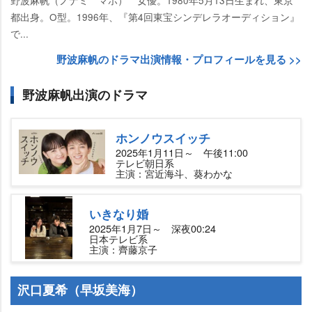
野波麻帆（ノナミ マホ） 女優。1980年5月13日生まれ、東京
都出身。O型。1996年、『第4回東宝シンデレラオーディション』
で...
野波麻帆のドラマ出演情報・プロフィールを見る >>
野波麻帆出演のドラマ
ホンノウスイッチ
2025年1月11日～ 午後11:00
テレビ朝日系
主演：宮近海斗、葵わかな
いきなり婚
2025年1月7日～ 深夜00:24
日本テレビ系
主演：齊藤京子
沢口夏希（早坂美海）