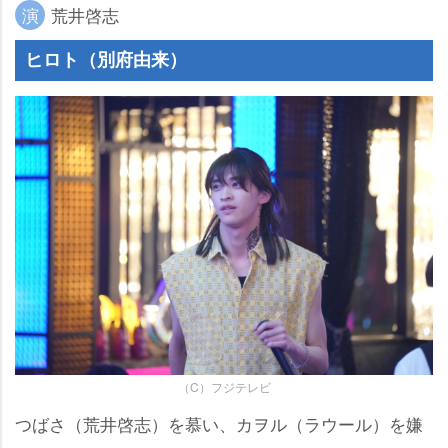
演
荒井啓志
ヒロト（別府由来）
（C）フジテレビ
つばさ（荒井啓志）を慕い、カヲル（ラウール）を嫌