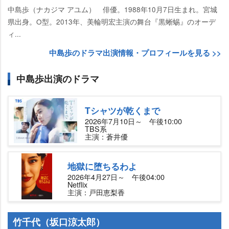
中島歩（ナカジマ アユム） 俳優。1988年10月7日生まれ。宮城
県出身。O型。2013年、美輪明宏主演の舞台『黒蜥蜴』のオーデ
ィ...
中島歩のドラマ出演情報・プロフィールを見る >>
中島歩出演のドラマ
Tシャツが乾くまで
2026年7月10日～ 午後10:00
TBS系
主演：蒼井優
地獄に堕ちるわよ
2026年4月27日～ 午後04:00
Netflix
主演：戸田恵梨香
竹千代（坂口涼太郎）