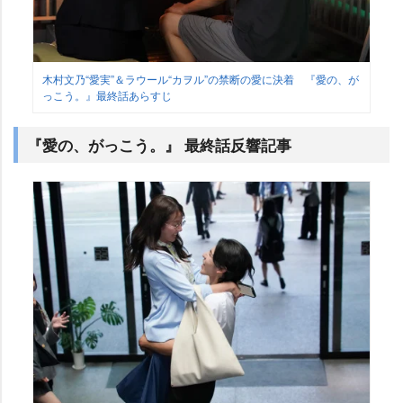
木村文乃“愛実”＆ラウール“カヲル”の禁断の愛に決着 『愛の、が
っこう。』最終話あらすじ
『愛の、がっこう。』 最終話反響記事