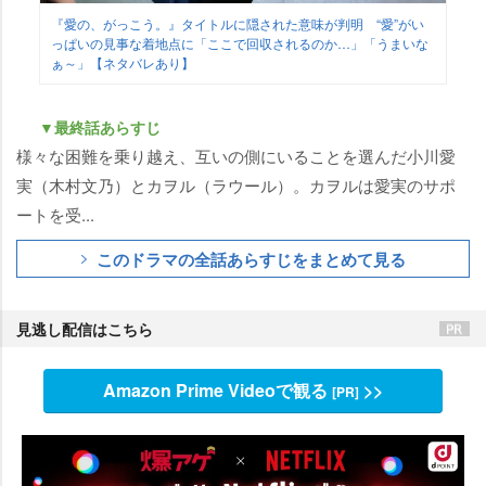
『愛の、がっこう。』タイトルに隠された意味が判明 “愛”がい
っぱいの見事な着地点に「ここで回収されるのか…」「うまいな
ぁ～」【ネタバレあり】
▼最終話あらすじ
様々な困難を乗り越え、互いの側にいることを選んだ小川愛
実（木村文乃）とカヲル（ラウール）。カヲルは愛実のサポ
ートを受...
このドラマの全話あらすじをまとめて見る
見逃し配信はこちら
Amazon Prime Videoで観る
>>
[PR]