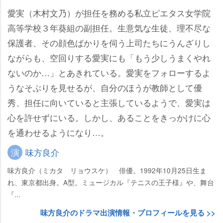
愛実（木村文乃）が担任を務める私立ピエタス女学院
高等学校３年葵組の副担任。生意気な生徒、理不尽な
保護者、その顔色ばかりを伺う上司たちにうんざりし
ながらも、空回りする愛実にも「もう少しうまくやれ
ないのか…」とあきれている。愛実をフォローするよ
うなそぶりを見せるが、自分のほうが教師として優
秀、担任に向いていると主張しているようで、愛実は
心を許せずにいる。しかし、あることをきっかけに心
を通わせるようになり…。
演
味方良介
味方良介（ミカタ リョウスケ） 俳優。1992年10月25日生ま
れ、東京都出身。A型。ミュージカル『テニスの王子様』や、舞台
『...
味方良介のドラマ出演情報・プロフィールを見る >>