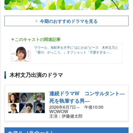
今期のおすすめドラマを見る
▼このキャストの関連記事
ラウール、海鮮丼を片手に“はにかみ”ピース 木村文乃と
『愛の、がっこう。』オフショット「可愛すぎる～」
木村文乃出演のドラマ
連続ドラマW コンサルタント―
死を執筆する男―
2026年6月7日～ 午後10:00
WOWOW
主演：伊藤健太郎
カヲル（ラウール）