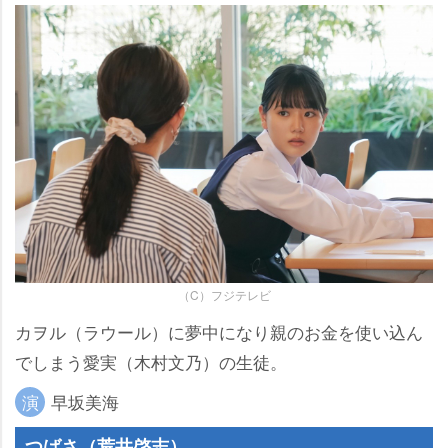
（C）フジテレビ
カヲル（ラウール）に夢中になり親のお金を使い込ん
でしまう愛実（木村文乃）の生徒。
演
早坂美海
つばさ（荒井啓志）