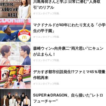
川島海荷さんと学ぶ 日常に潜む“人身取
引”のリアル
オリコンタイアップ特集
マクドナルドが40年にわたり支える「小学
生の甲子園」
オリコンタイアップ特集
森崎ウィン×向井康二“両片思い”にキュン
が止まらん！
オリコンタイアップ特集
デカすぎ都市伝説発生!?ファミマ45％増量
作戦再来
オリコンタイアップ特集
SUPER★DRAGON、自ら描いた”レトロ
フューチャー”