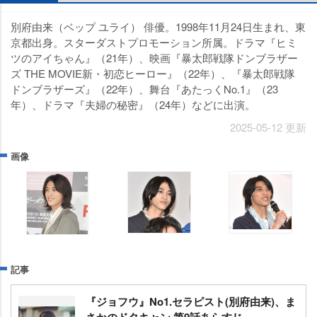
別府由来（ベップ ユライ） 俳優。1998年11月24日生まれ、東
京都出身。スターダストプロモーション所属。ドラマ『ヒミ
ツのアイちゃん』（21年）、映画『暴太郎戦隊ドンブラザー
ズ THE MOVIE新・初恋ヒーロー』（22年）、『暴太郎戦隊
ドンブラザーズ』（22年）、舞台『あたっくNo.1』（23
年）、ドラマ『夫婦の秘密』（24年）などに出演。
2025-05-12 更新
画像
記事
『ジョフウ』No1.セラピスト(別府由来)、ま
さかのドタキャン 第9話あらすじ