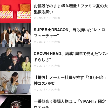
お値段そのまま45％増量！ファミマ夏の大
盤振る舞い
オリコンタイアップ特集
SUPER★DRAGON、自ら描いた”レトロ
フューチャー”
オリコンタイアップ特集
CROWN HEAD、結成1周年で見えた”バン
ドらしさ”
オリコンタイアップ特集
【驚愕】メーカー社員が推す「10万円台」
神コスパPC
オリコンタイアップ特集
一番似合う登場人物は…『VIVANT』限定
ウオッチ