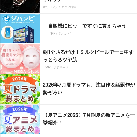
オリコンタイアップ特集
自販機にピッ！ですぐに買えちゃう
（PR）ジハンピ
朝1分貼るだけ！ミルクピールで一日中ず
っとうるツヤ肌
（PR）サボリーノ
2026年7月夏ドラマも、注目作＆話題作が
勢ぞろい！
【夏アニメ2026】7月期夏の新アニメを一
挙紹介！