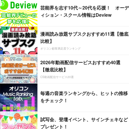
芸能界を志す10代～20代を応援！ オーデ
ィション・スクール情報はDeview
漫画読み放題サブスクおすすめ11選【徹底
比較】
オリコン顧客満足度ランキング
2026年動画配信サービスおすすめ40選
【徹底比較】
CS動画配信サービス20選
毎週の音楽ランキングから、ヒットの推移
をチェック！
試写会、登壇イベント、サインチェキなど
プレゼント！