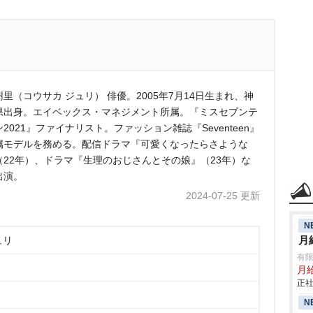
里（コウサカ ジュリ） 俳優。2005年7月14日生まれ、神
県出身。エイベックス・マネジメント所属。『ミスセブンテ
2021』ファイナリスト。ファッション雑誌『Seventeen』
属モデルを務める。配信ドラマ『可愛くなったらさような
（22年）、ドラマ『生理のおじさんとその娘』（23年）な
出演。
2024-07-25 更新
N
月
ュリ
有限
月給
正社
N