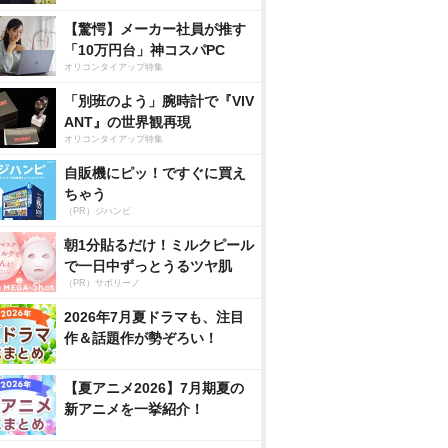
【驚愕】メーカー社員が推す
「10万円台」神コスパPC
オリコンタイアップ特集
「別班のよう」腕時計で『VIV
ANT』の世界観再現
オリコンタイアップ特集
自販機にピッ！ですぐに買え
ちゃう
（PR）ジハンピ
朝1分貼るだけ！ミルクピール
で一日中ずっとうるツヤ肌
（PR）サボリーノ
2026年7月夏ドラマも、注目
作＆話題作が勢ぞろい！
【夏アニメ2026】7月期夏の
新アニメを一挙紹介！