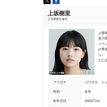
上坂樹里
こうさかじゅり
上坂樹
奈川
ィーン
の専
ら』
どに
フリガナ
コウサカ ジ
性別
女性
生年月日
2005/7/14