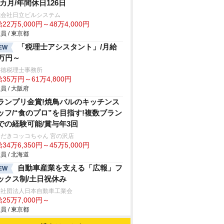
.2カ月/年間休日126日
式会社日立ビルシステム
22万5,000円～48万4,000円
員 / 東京都
「税理士アシスタント」/月給
EW
5万円～
井徳税理士事務所
35万円～61万4,800円
員 / 大阪府
ランプリ金賞!焼鳥バルのキッチンス
ッフ/“食のプロ”を目指す!複数ブラン
での経験可能/賞与年3回
だきコッコちゃん 宮の沢店
34万6,350円～45万5,000円
員 / 北海道
自動車産業を支える「広報」フ
EW
ックス制/土日祝休み
般社団法人日本自動車工業会
25万7,000円～
員 / 東京都