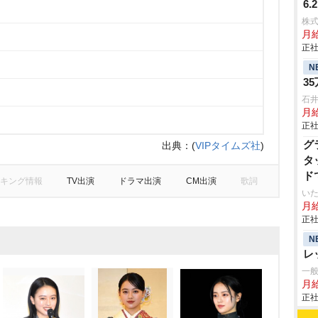
6
株
月給
正社
N
3
石
月給
正社
グ
出典：
(
VIPタイムズ社
)
タ
ド
キング情報
TV出演
ドラマ出演
CM出演
歌詞
いた
月給
正社
N
レ
一
月給
正社