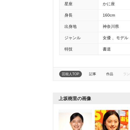
星座
かに座
身長
160cm
出身地
神奈川県
ジャンル
女優 、モデル
特技
書道
芸能人TOP
記事
作品
ラン
上坂樹里の画像