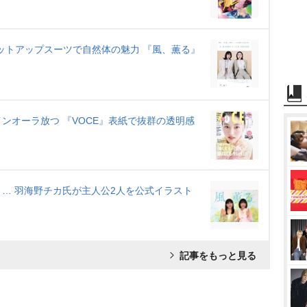
セットアップスーツで自然体の魅力 『風、薫る』
ンオーラ放つ 『VOCE』表紙で抜群の透明感
… 羽海野チカ氏が主人公2人を公式イラスト
記事をもっと見る