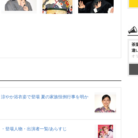
茶
違
オ
涼やか浴衣姿で登場 夏の家族恒例行事を明か
・登場人物・出演者一覧/あらすじ