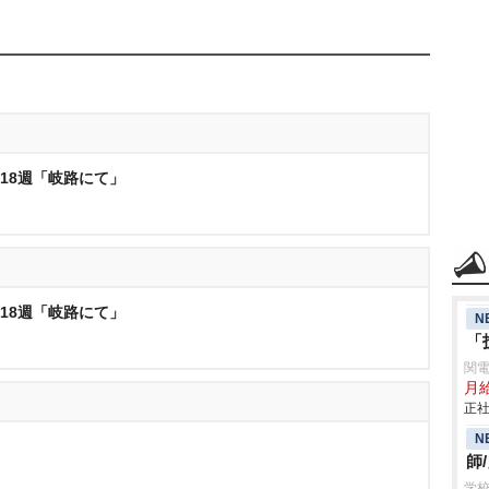
第18週「岐路にて」
第18週「岐路にて」
N
「
関
月給
正社
N
師
学校