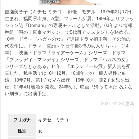
吉瀬美智子（キチセ ミチコ） 俳優、モデル。1975年2月17日
生まれ、福岡県出身。A型。フラーム所属。1999年よりファッ
ション誌『Domani』の専属モデルとして活動。03年より情報
番組『噂の！東京マガジン』で5代目アシスタントを務める。
10年、ドラマ『ハガネの女』で連続ドラマ初主演。その他の
代表作に、ドラマ『昼顔～平日午後3時の恋人たち～』（14
年）、映画・ドラマ『ライアーゲーム』シリーズ、ドラマ
『ブラッディ・マンデイ』シリーズ、ドラマ『ハガネの女』
シリーズなどがある。11年、『エランドール賞』新人賞を受
賞した。私生活では10年12月、10歳年上の一般人男性と結
婚。13年7月、第1子女児を出産。16年10月、第2子女児を出
産。21年4月離婚を発表。24年5月、映画『帰ってきた あぶな
い刑事』に出演予定。
2024-01-23 更新
フリガナ
キチセ ミチコ
性別
女