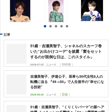
記事
51歳・吉瀬美智子、シャネルのスカーフ巻
いた“お出かけコーデ”を披露「髪をセット
するのが面倒な日は、このスタイル」
｜SNS発｜
2026-07-25
ニュース
吉瀬美智子、伊達公子、亜希ら50代女性6人の
転機に迫る 『49→50』で人生後半の“幸せにな
る技術”
｜芸能｜
2026-06-26
ニュース
51歳・吉瀬美智子、“くりくりパーマ”の新ヘア
披露 イメチェンに反響続々「だいぶ雰囲気が変