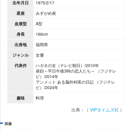
生年月日
1975/2/17
星座
みずがめ座
血液型
A型
身長
166cm
出身地
福岡県
ジャンル
女優
代表作
ハガネの女（テレビ朝日）/2010年
昼顔～平日午後3時の恋人たち～ （フジテレ
ビ）/2014年
アンメット ある脳外科医の日記 （フジテレ
ビ）/2024年
趣味
料理
出典：（
VIPタイムズ社
）
画像