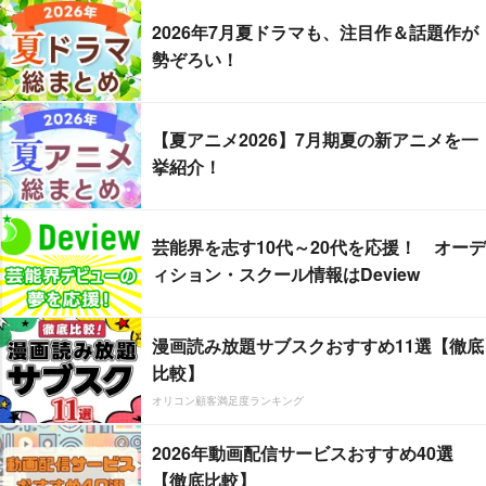
2026年7月夏ドラマも、注目作＆話題作が
勢ぞろい！
【夏アニメ2026】7月期夏の新アニメを一
挙紹介！
芸能界を志す10代～20代を応援！ オーデ
ィション・スクール情報はDeview
漫画読み放題サブスクおすすめ11選【徹底
比較】
オリコン顧客満足度ランキング
2026年動画配信サービスおすすめ40選
【徹底比較】