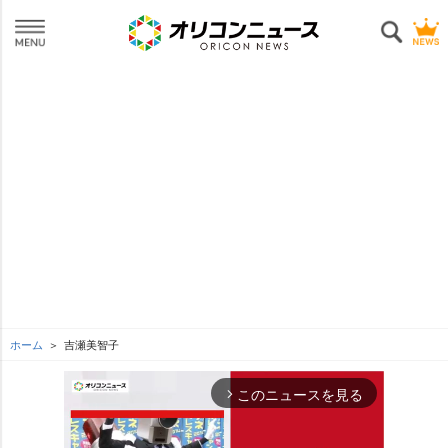
ホーム
吉瀬美智子
このニュースを見る
arrow_forward_ios