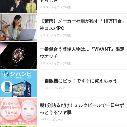
オリコンタイアップ特集
【驚愕】メーカー社員が推す「10万円台」
神コスパPC
オリコンタイアップ特集
一番似合う登場人物は…『VIVANT』限定
ウオッチ
オリコンタイアップ特集
自販機にピッ！ですぐに買えちゃう
（PR）ジハンピ
朝1分貼るだけ！ミルクピールで一日中ず
っとうるツヤ肌
（PR）サボリーノ