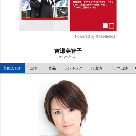
Powered by 
GliaStudios
M
吉瀬美智子
u
きちせみちこ
t
e
芸能人TOP
記事
作品
ランキング
TV出演
ドラマ出演