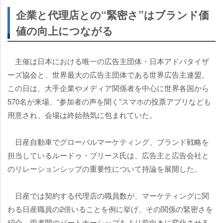
企業と代理店との“緊密さ”はブランド価
値の向上につながる
主催は日本における唯一の広告主団体・日本アドバタイザ
ーズ協会と、世界最大の広告主団体である世界広告主連盟。
この日は、大手企業やメディア関係者を中心に世界各国から
570名が来場、“参加者の声を聞く”スマホの投票アプリなども
用意され、会場は終始熱気に包まれていた。
日産自動車でグローバルマーケティング、ブランド戦略を
担当しているルードゥ・ブリース氏は、広告主と広告会社と
のリレーションシップの重要性について持論を展開した。
日産では契約する代理店の職員数が、マーケティングに関
わる日産職員の2倍いることを例に挙げ、その関係の緊密さを
紹介。両者間のパートナーシップをより前向きに変化させる