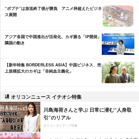
“ポプテ”は放送終了後が勝負 アニメ枠超えたビジネ
ス展開
アジア各国で中国進出が活発化、カギ握る「IP開発」
隣国の動き
【新年特集 BORDERLESS ASIA】中国ビジネス、売
上規模拡大のカギは「非純血主義化」
オリコンニュース イチオシ特集
川島海荷さんと学ぶ 日常に潜む“人身取
引”のリアル
オリコンタイアップ特集