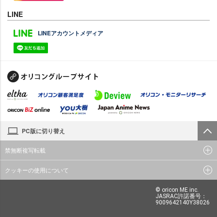
LINE
LINEアカウントメディア
PC版に切り替え
禁無断複写転載
クッキーの使用について
© oricon ME inc.
JASRAC許諾番号：
9009642140Y38026