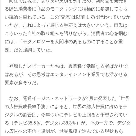
同社では現在、より良い実績を残すため、新商品を発売す
る際は消費者に商品のモニタリングに積極的に参加してもら
い議論を重ねている。この“交流”は以前までは行われていなか
ったが、これによって感じる手応えは大きいという。両氏は
こういった自社の取り組みを語りながら、消費者の心を掴む
には、「テクノロジーを人間味のあるものにすることが重
要」だと強調していた。
登壇したスピーカーたちは、異業種で活躍する者ばかりで
はあるが、その思考はエンタテインメント業界でも活かせる
要素が多そうだ。
なお、電通イージス・ネットワークが1月に発表した「世界
の広告費成長率予測」によると、世界の総広告費に占めるデ
ジタルの割合は、今年ついにテレビを上回ると予想されてい
る（テレビ35.5％、デジタル38.3％）が、その一方で、デジタ
ル広告への不信・規制が、世界規模で進んでいる現状もあ