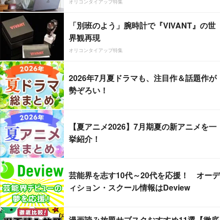
オリコンタイアップ特集
「別班のよう」腕時計で『VIVANT』の世
界観再現
オリコンタイアップ特集
2026年7月夏ドラマも、注目作＆話題作が
勢ぞろい！
【夏アニメ2026】7月期夏の新アニメを一
挙紹介！
芸能界を志す10代～20代を応援！ オーデ
ィション・スクール情報はDeview
漫画読み放題サブスクおすすめ11選【徹底