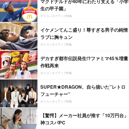
マクドナルドが40年にわたり支える「小学
生の甲子園」
オリコンタイアップ特集
イケメンてんこ盛り！尊すぎる男子の純情
ラブに胸キュン
オリコンタイアップ特集
デカすぎ都市伝説発生!?ファミマ45％増量
作戦再来
オリコンタイアップ特集
SUPER★DRAGON、自ら描いた”レトロ
フューチャー”
オリコンタイアップ特集
【驚愕】メーカー社員が推す「10万円台」
神コスパPC