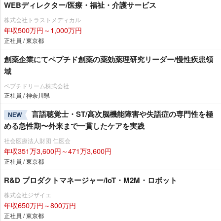
WEBディレクター/医療・福祉・介護サービス
株式会社トラストメディカル
年収500万円～1,000万円
正社員 / 東京都
創薬企業にてペプチド創薬の薬効薬理研究リーダー/慢性疾患領
域
ペプチドリーム株式会社
正社員 / 神奈川県
言語聴覚士・ST/高次脳機能障害や失語症の専門性を極
NEW
める急性期〜外来まで一貫したケアを実践
社会医療法人財団 仁医会
年収351万3,600円～471万3,600円
正社員 / 東京都
R&D プロダクトマネージャー/IoT・M2M・ロボット
株式会社ジザイエ
年収650万円～800万円
正社員 / 東京都