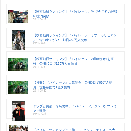
【映画動員ランキング】『パイレーツ』V4で今年初の興収
60億円突破
2011-06-15
【映画動員ランキング】『パイレーツ・オブ・カリビアン
／生命の泉』がV3 動員330万人突破
2011-06-07
【映画動員ランキング】『パイレーツ』2週連続1位を獲
得 公開10日で235万人を動員
2011-05-31
【興収】『パイレーツ』人気健在 公開3日で98万人動
員 世界各国で1位を獲得
2011-05-23
デップと共演・松崎悠希、『パイレーツ』ジャパンプレミ
アに凱旋
2011-05-18
『パイレーツ』カンヌ初上陸!! スタッフ・キャストも大