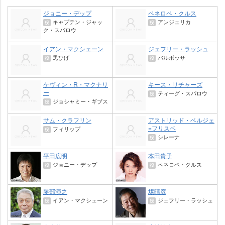
ジョニー・デップ
ペネロペ・クルス
キャプテン・ジャッ
アンジェリカ
役
役
ク・スパロウ
イアン・マクシェーン
ジェフリー・ラッシュ
黒ひげ
バルボッサ
役
役
ケヴィン・R・マクナリ
キース・リチャーズ
ー
ティーグ・スパロウ
役
ジョシャミー・ギブス
役
サム・クラフリン
アストリッド・ベルジェ
=フリスベ
フィリップ
役
シレーナ
役
平田広明
本田貴子
ジョニー・デップ
ペネロペ・クルス
役
役
勝部演之
壌晴彦
イアン・マクシェーン
ジェフリー・ラッシュ
役
役