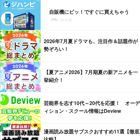
自販機にピッ！ですぐに買えちゃう
（PR）ジハンピ
2026年7月夏ドラマも、注目作＆話題作が
勢ぞろい！
【夏アニメ2026】7月期夏の新アニメを一
挙紹介！
芸能界を志す10代～20代を応援！ オーデ
ィション・スクール情報はDeview
漫画読み放題サブスクおすすめ11選【徹底
比較】