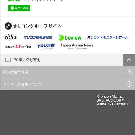
PC版に切り替え
禁無断複写転載
クッキーの使用について
© oricon ME inc.
JASRAC許諾番号：
9009642140Y38026