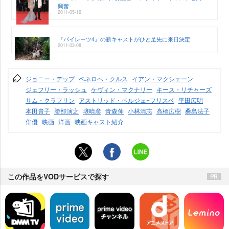
興奮
2011-05-16
『パイレーツ4』の新キャストがひと足先に来日決定
2011-03-08
ジョニー・デップ
ペネロペ・クルス
イアン・マクシェーン
ジェフリー・ラッシュ
ケヴィン・マクナリー
キース・リチャーズ
サム・クラフリン
アストリッド・ベルジェ=フリスベ
平田広明
本田貴子
勝部演之
壌晴彦
青森伸
小林清志
高橋広樹
桑島法子
俳優
映画
洋画
映画キャスト紹介
この作品をVODサービスで探す