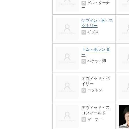
ビル・ターナ
役
ー
ケヴィン・R・マ
クナリー
ギブス
役
トム・ホランダ
ー
ベケット卿
役
デヴィッド・ベ
イリー
コットン
役
デヴィッド・ス
コフィールド
マーサー
役