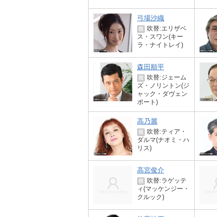
弓場沙織
吹替:エリザベ
役
ス・スワン(キー
ラ・ナイトレイ)
森田順平
吹替:ジェーム
役
ズ・ノリントン(ジ
ャック・ダヴェン
ポート)
高乃麗
吹替:ティア・
役
ダルマ(ナオミ・ハ
リス)
高宮俊介
吹替:ラゲッテ
役
ィ(マッケンジー・
クルック)