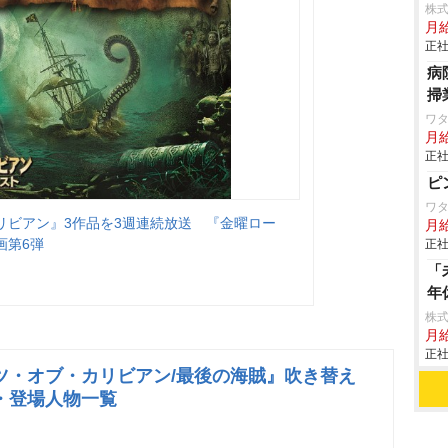
株
月給
正社
病
掃
ワタ
月
正社
ピ
ワタ
リビアン』3作品を3週連続放送 『金曜ロー
月
画第6弾
正社
「
年
株
月給
正社
ツ・オブ・カリビアン/最後の海賊』吹き替え
・登場人物一覧