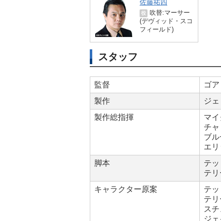
佐藤祐四
吹替:マーサー
役
(デヴィッド・スコ
フィールド)
スタッフ
監督
ゴア
製作
ジェ
製作総指揮
マイ
チャ
ブル
エリ
脚本
テッ
テリ
キャラクター原案
テッ
テリ
スチ
ジェ