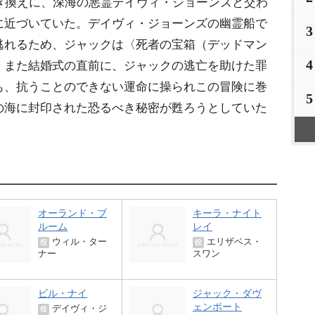
き換えに、深海の悪霊デイヴィ・ジョーンズと交わ
に近づいていた。デイヴィ・ジョーンズの幽霊船で
3
逃れるため、ジャックは〈死者の宝箱（デッドマン
4
。また結婚式の直前に、ジャックの逃亡を助けた罪
も、抗うことのできない運命に操られこの冒険に巻
5
の海に封印された恐るべき秘密が甦ろうとしていた
オーランド・ブ
キーラ・ナイト
ルーム
レイ
ウィル・ター
エリザベス・
役
役
ナー
スワン
ビル・ナイ
ジャック・ダヴ
ェンポート
デイヴィ・ジ
役