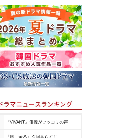
『VIVANT』俳優がツッコミの声
『風、薫る』次回あらすじ