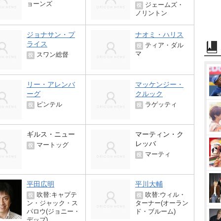
ョーンズ
ジェームズ・
役
ノリントン
ジョナサン・プ
ナオミ・ハリス
ライス
ティア・ダル
役
マ
スワン総督
役
リー・アレンバ
マッケンジー・
ーグ
クルック
ピンテル
ラゲッティ
役
役
ギルス・ニュー
マーティン・ク
レッバ
マートッグ
役
マーティ
役
平田広明
平川大輔
吹替:キャプテ
吹替:ウィル・
役
役
ン・ジャック・ス
ターナー(オーラン
パロウ(ジョニー・
ド・ブルーム)
デップ)