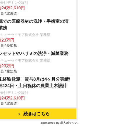
式会社デミング設計
24万2,610円
員 / 北海道
院での医療器材の洗浄・手術室の清
業務
キューセイモア株式会社 業務部
給23万円
員 / 愛知県
ンセットやハサミの洗浄・滅菌業務
キューセイモア株式会社 業務部
給23万円
員 / 愛知県
未経験歓迎」賞与8月は4ヶ月分実績/
休124日・土日祝休の農業土木設計
式会社デミング設計
24万2,610円
員 / 北海道
続きはこちら
sponsored by 求人ボックス