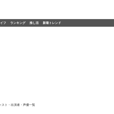
イフ
ランキング
推し活
新着トレンド
ャスト・出演者・声優一覧