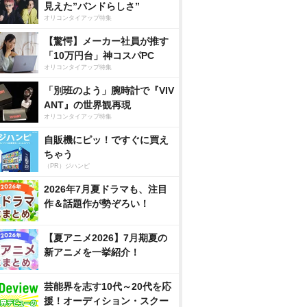
見えた”バンドらしさ”
オリコンタイアップ特集
【驚愕】メーカー社員が推す
「10万円台」神コスパPC
オリコンタイアップ特集
「別班のよう」腕時計で『VIV
ANT』の世界観再現
オリコンタイアップ特集
自販機にピッ！ですぐに買え
ちゃう
（PR）ジハンピ
2026年7月夏ドラマも、注目
作＆話題作が勢ぞろい！
【夏アニメ2026】7月期夏の
新アニメを一挙紹介！
芸能界を志す10代～20代を応
援！オーディション・スクー