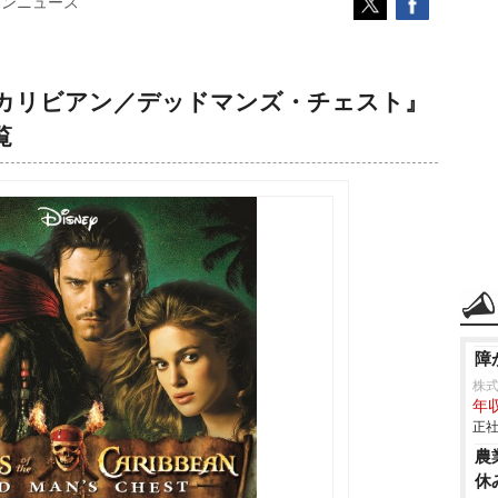
コンニュース
カリビアン／デッドマンズ・チェスト』
覧
障
株
年収
正社
農
休