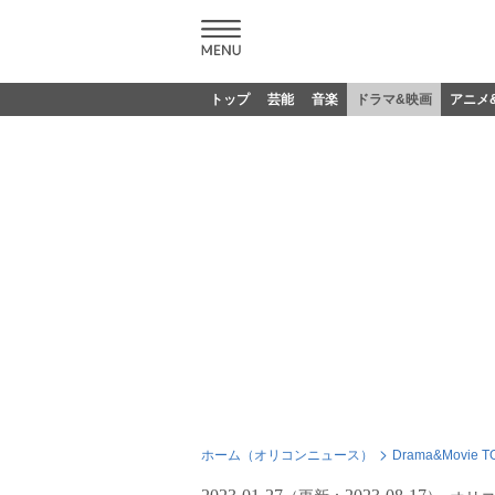
トップ
芸能
音楽
ドラマ&映画
アニメ
ホーム（オリコンニュース）
Drama&Movie T