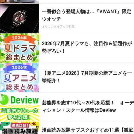
一番似合う登場人物は…『VIVANT』限定
ウオッチ
オリコンタイアップ特集
2026年7月夏ドラマも、注目作＆話題作が
勢ぞろい！
【夏アニメ2026】7月期夏の新アニメを一
挙紹介！
芸能界を志す10代～20代を応援！ オーデ
ィション・スクール情報はDeview
漫画読み放題サブスクおすすめ11選【徹底