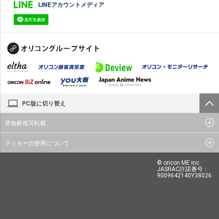
LINEアカウントメディア
PC版に切り替え
禁無断複写転載
クッキーの使用について
© oricon ME inc.
JASRAC許諾番号：
9009642140Y38026