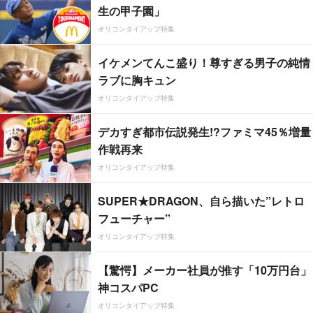
生の甲子園」
オリコンタイアップ特集
イケメンてんこ盛り！尊すぎる男子の純情
ラブに胸キュン
オリコンタイアップ特集
デカすぎ都市伝説発生!?ファミマ45％増量
作戦再来
オリコンタイアップ特集
SUPER★DRAGON、自ら描いた”レトロ
フューチャー”
オリコンタイアップ特集
【驚愕】メーカー社員が推す「10万円台」
神コスパPC
オリコンタイアップ特集