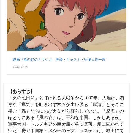
映画『風の谷のナウシカ』声優・キャスト・登場人物一覧
2023-07-07
【あらすじ】
「火の七日間」と呼ばれる大戦争から1000年。人類は、有
毒な「瘴気」を吐き出す木々が生い茂る「腐海」とそこに
棲む「蟲」たちにおびえながら暮らしていた。「腐海」の
ほとりにある「風の谷」は、平和な小国。しかしある夜、
軍事大国・トルメキアの巨大船が谷に墜落。船に囚われて
いた工房都市国家・ペジテの王女・ラステルは、救出に向