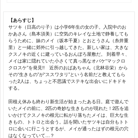
【あらすじ】
サツキ（日高のり子）は小学6年生の女の子。入院中のお
かあさん（島本須美）に空気のキレイな土地で静養しても
らうために、妹のメイ（坂本千夏）とおとうさん（糸井重
里）と一緒に郊外に引っ越してきた。新しい家は、大きな
クスノキの近くに建っているおんぼろ屋敷だ。 到着早々、
メイは家に隠れていた小さくて真っ黒なオバケ“マックロ
クロスケ”を発見!! 近所のおばあちゃん（北林谷栄）から
その“生きもの”が“ススワタリ”という名前だと教えてもら
った2人は、ちょっと不思議でステキな出会いにドキドキ
する。
田植え休みも終わり新生活が始まったある日。庭で遊んで
いたメイの前に、2匹の奇妙な生きものが現れた！2匹を追
いかけてクスノキの根元に転がり落ちたメイは、巨大な生
きもの、トトロと出会う。話を聞いたサツキは自分もトト
ロに会いに行こうとするが、メイが通ったはずの根元の穴
はなくなっていて…？