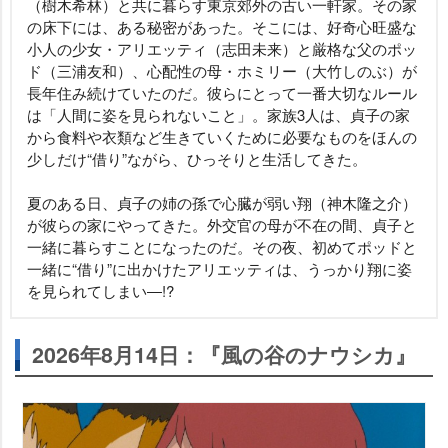
（樹木希林）と共に暮らす東京郊外の古い一軒家。その家
の床下には、ある秘密があった。そこには、好奇心旺盛な
小人の少女・アリエッティ（志田未来）と厳格な父のポッ
ド（三浦友和）、心配性の母・ホミリー（大竹しのぶ）が
長年住み続けていたのだ。彼らにとって一番大切なルール
は「人間に姿を見られないこと」。家族3人は、貞子の家
から食料や衣類など生きていくために必要なものをほんの
少しだけ“借り”ながら、ひっそりと生活してきた。
夏のある日、貞子の姉の孫で心臓が弱い翔（神木隆之介）
が彼らの家にやってきた。外交官の母が不在の間、貞子と
一緒に暮らすことになったのだ。その夜、初めてポッドと
一緒に“借り”に出かけたアリエッティは、うっかり翔に姿
を見られてしまい―!?
2026年8月14日：『風の谷のナウシカ』