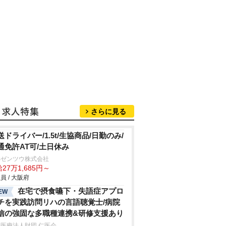
さらに見る
送ドライバー/1.5t/生協商品/日勤のみ/
通免許AT可/土日休み
Sゼンツウ株式会社
27万1,685円～
員 / 大阪府
在宅で摂食嚥下・失語症アプロ
EW
チを実践訪問リハの言語聴覚士/病院
信の強固な多職種連携&研修支援あり
医療法人財団 仁医会