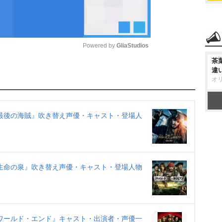
Powered by 
GliaStudios
茶
違
M
オ
u
t
e
最後の海賊』吹き替え声優・キャスト・登場人
生命の泉』吹き替え声優・キャスト・登場人物
ワールド・エンド』キャスト・出演者・声優一