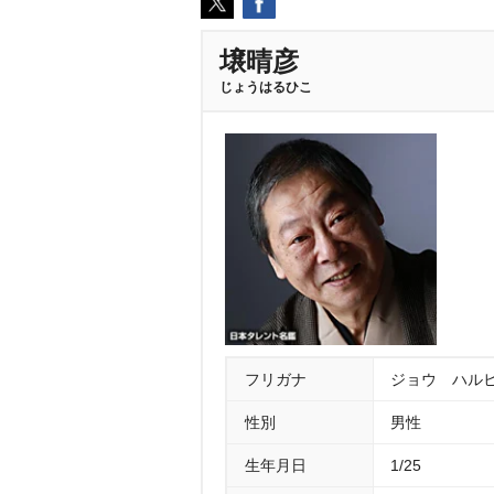
壌晴彦
じょうはるひこ
フリガナ
ジョウ ハル
性別
男性
生年月日
1/25