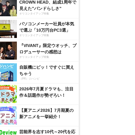
CROWN HEAD、結成1周年で
見えた”バンドらしさ”
オリコンタイアップ特集
パソコンメーカー社員が本気
で選ぶ「10万円台PC3選」
オリコンタイアップ特集
『VIVANT』限定ウオッチ、プ
ロデューサーの感想は
オリコンタイアップ特集
自販機にピッ！ですぐに買え
ちゃう
（PR）ジハンピ
2026年7月夏ドラマも、注目
作＆話題作が勢ぞろい！
【夏アニメ2026】7月期夏の
新アニメを一挙紹介！
芸能界を志す10代～20代を応