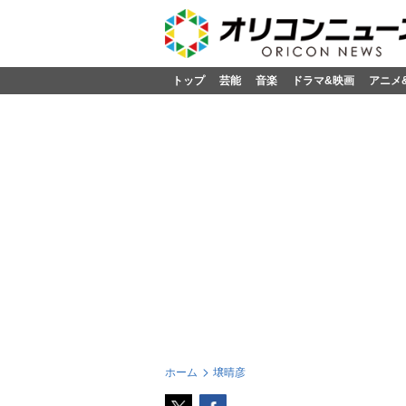
トップ
芸能
音楽
ドラマ&映画
アニメ
ホーム
壌晴彦