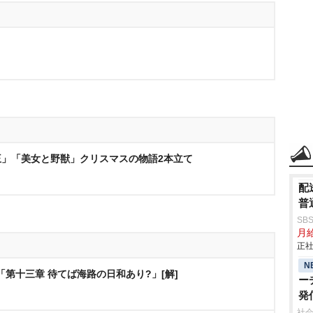
」「美女と野獣」クリスマスの物語2本立て
配
普
SB
月給
正社
N
「第十三章 待てば海路の日和あり?」[解]
ー
発
社会