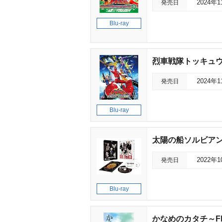
発売日
2024年
Blu-ray
烈車戦隊トッキュウジ
発売日
2024年
Blu-ray
太陽の船ソルビアンカ R
発売日
2022年
Blu-ray
かなめのカタチ～Fle