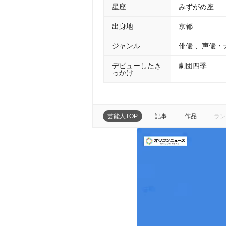
星座
みずがめ座
出身地
京都
ジャンル
俳優 、声優・
デビューしたき
劇団四季
っかけ
芸能人TOP
記事
作品
ラン