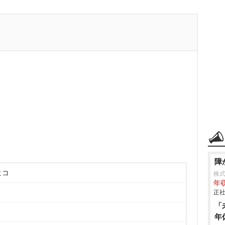
障
ヒコ
株
年収
正社
「
年