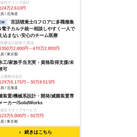
式会社デミング設計
24万2,610円
員 / 北海道
言語聴覚士/1フロアに多職種集
EW
&電子カルテ統一相談しやすく一人で
え込まない安心のチーム医療
医療法人財団 仁医会
350万2,800円～470万2,800円
員 / 東京都
水工/家族手当充実・資格取得支援/未
験可
谷土建株式会社
29万6,175円～30万8,513円
員 / 北海道
菌装置/機械系設計・開発/滅菌装置専
ーカー/SolidWorks
式会社スタッフサービス
23万5,000円～50万円
員 / 東京都
続きはこちら