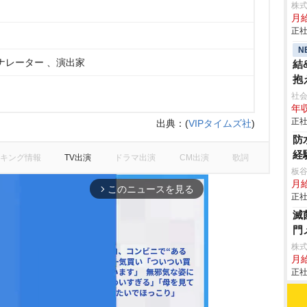
株
月給
正社
N
ナレーター 、演出家
結
抱
社会
年収
正社
出典：
(
VIPタイムズ社
)
防
経
キング情報
TV出演
ドラマ出演
CM出演
歌詞
板
月給
このニュースを見る
arrow_forward_ios
正社
滅
門メ
株
月給
正社