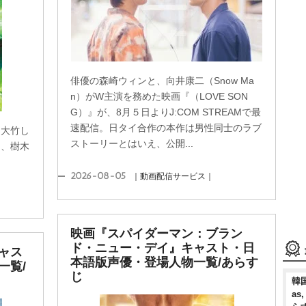
俳優の森崎ウィンと、向井康二（Snow Ma
n）がW主演を務めた映画『（LOVE SON
G）』が、8月５日よりJ:COM STREAMで最
速配信。日タイ合作の本作は男性同士のラブ
、大竹し
ストーリーとはいえ、公開...
和、樹木
2026-08-05
｜動画配信サービス｜
映画『スパイダーマン：ブラン
ド・ニュー・デイ』キャスト・日
ャス
本語版声優・登場人物一覧/あらす
一覧/
じ
韓国
as