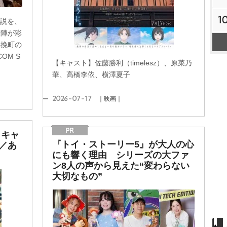
1
小説を、
優陣が彩
木挽町の
OM S
【キャスト】佐藤勝利（timelesz）、原菜乃
華、高橋李依、横澤夏子
2026-07-17
｜映画｜
』キャ
『トイ・ストーリー5』が大人の心
／あ
にも響く理由 シリーズの大ファ
ン8人の声から見えた“変わらない
大切なもの”