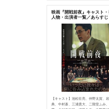
映画『開戦前夜』キャスト・
人物・出演者一覧／あらすじ
【キャスト】池松壮亮、仲野太賀、
典、中村蒼、三浦貴大、二階堂ふみ