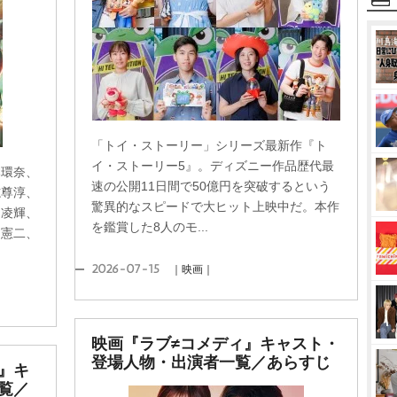
「トイ・ストーリー」シリーズ最新作『ト
イ・ストーリー5』。ディズニー作品歴代最
本環奈、
速の公開11日間で50億円を突破するという
志尊淳、
驚異的なスピードで大ヒット上映中だ。本作
山凌輝、
を鑑賞した8人のモ...
口憲二、
2026-07-15
｜映画｜
映画『ラブ≠コメディ』キャスト・
登場人物・出演者一覧／あらすじ
』キ
覧／