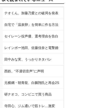
テオくん、加藤乃愛との破局を発表
自宅で「温泉卵」を簡単に作る方法
セイレーン役声優、選考理由を告白
レインボー池田、佐藤佳奈と電撃婚
田中みな実、うっかりネタバレ
西鉄、“不適切音声”に声明
元横綱・朝青龍、白鵬翔氏と再会2S
研ナオコ、コンビニで買う商品
寺田心、ジム通いで筋トレ…激変