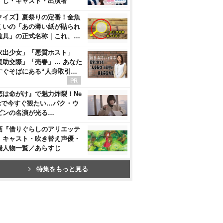
すじ・キャスト・出演者
クイズ】夏祭りの定番！金魚
くいの「あの薄い紙が貼られ
道具」の正式名称｜これ、…
家出少女」「悪質ホスト」
援助交際」「売春」… あなた
すぐそばにある“人身取引…
恋は命がけ』で魅力炸裂！Ne
flixで今すぐ観たい…パク・ウ
ビンの名演が光る…
画『借りぐらしのアリエッテ
』キャスト・吹き替え声優・
場人物一覧／あらすじ
特集をもっと見る