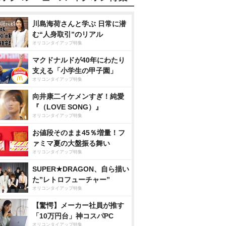
川島海荷さんと学ぶ 日常に潜
む“人身取引”のリアル
オリコンタイアップ特集
マクドナルドが40年にわたり
支える「小学生の甲子園」
オリコンタイアップ特集
向井康二イケメンすぎ！純愛
『（LOVE SONG）』
オリコンタイアップ特集
お値段そのまま45％増量！フ
ァミマ夏の大盤振る舞い
オリコンタイアップ特集
SUPER★DRAGON、自ら描い
た”レトロフューチャー”
オリコンタイアップ特集
【驚愕】メーカー社員が推す
「10万円台」神コスパPC
オリコンタイアップ特集