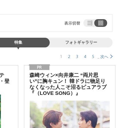
表示切替
特集
フォトギャラリー
1
2
3
4
5
次へ
テ
森崎ウィン×向井康二 “両片思
・登
い”に胸キュン！ 韓ドラに物足り
なくなった人こそ沼るピュアラブ
『（LOVE SONG）』