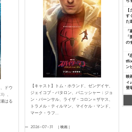
ら
【
す
た
「
「
の
『
t
ン
映
ィ
【キャスト】トム・ホランド、ゼンデイヤ、
ア、ドウ
登
ジェイコブ・バタロン、パニッシャー：ジョ
:I）、
ン・バーンサル、ライザ・コロン＝ザヤス、
真瀬はる
トラメル・ティルマン、マイケル・マンド、
マーク・ラフ...
2026-07-31
｜映画｜