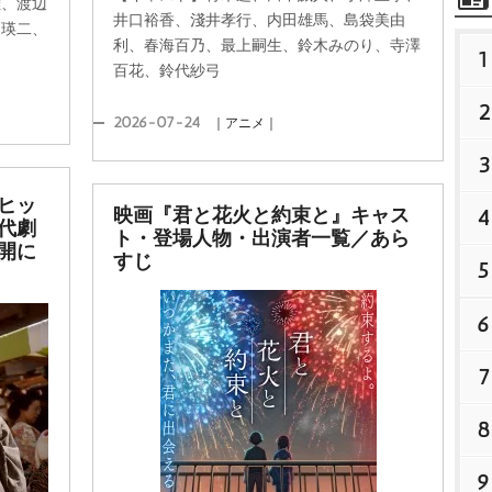
雄、渡辺
井口裕香、淺井孝行、内田雄馬、島袋美由
田瑛二、
利、春海百乃、最上嗣生、鈴木みのり、寺澤
1
百花、鈴代紗弓
2
2026-07-24
｜アニメ｜
3
ヒッ
4
映画『君と花火と約束と』キャス
代劇
ト・登場人物・出演者一覧／あら
開に
すじ
5
6
7
8
9