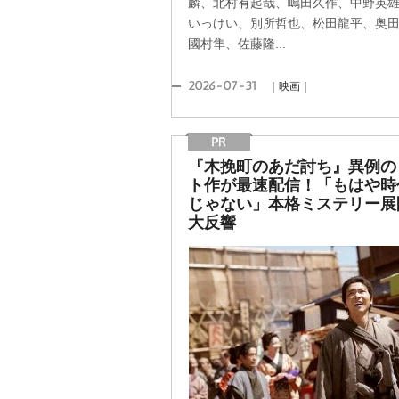
麟、北村有起哉、嶋田久作、中野英
いっけい、別所哲也、松田龍平、奥
國村隼、佐藤隆...
2026-07-31
｜映画｜
『木挽町のあだ討ち』異例の
ト作が最速配信！「もはや時
じゃない」本格ミステリー展
大反響