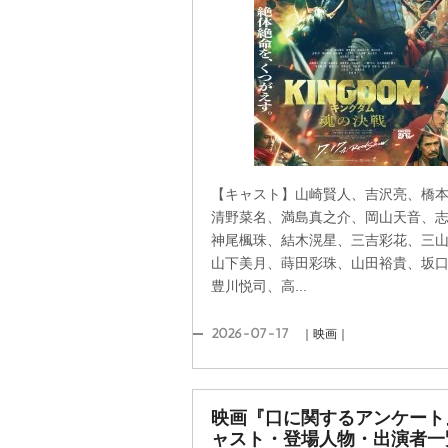
【キャスト】山崎賢人、吉沢亮、橋
清野菜名、満島真之介、岡山天音、
神尾楓珠、結木滉星、三吉彩花、三
山下美月、蒔田彩珠、山田裕貴、坂
豊川悦司、高...
2026-07-17
｜映画｜
映画『口に関するアンケート
ャスト・登場人物・出演者一