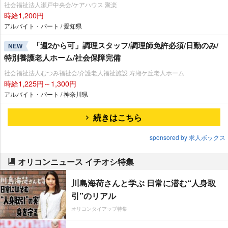
社会福祉法人瀬戸中央会/ケアハウス 聚楽
時給1,200円
アルバイト・パート / 愛知県
「週2から可」調理スタッフ/調理師免許必須/日勤のみ/
NEW
特別養護老人ホーム/社会保障完備
社会福祉法人むつみ福祉会/介護老人福祉施設 寿湘ケ丘老人ホーム
時給1,225円～1,300円
アルバイト・パート / 神奈川県
続きはこちら
sponsored by 求人ボックス
オリコンニュース イチオシ特集
川島海荷さんと学ぶ 日常に潜む“人身取
引”のリアル
オリコンタイアップ特集