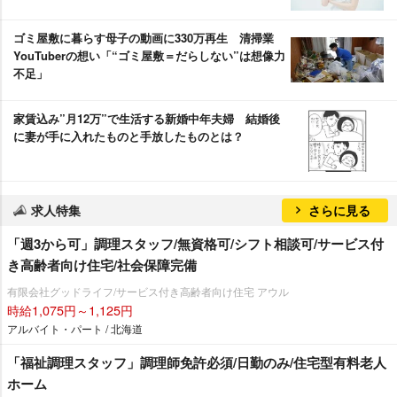
ゴミ屋敷に暮らす母子の動画に330万再生 清掃業
YouTuberの想い「“ゴミ屋敷＝だらしない”は想像力
不足」
家賃込み”月12万”で生活する新婚中年夫婦 結婚後
に妻が手に入れたものと手放したものとは？
求人特集
さらに見る
「週3から可」調理スタッフ/無資格可/シフト相談可/サービス付
き高齢者向け住宅/社会保障完備
有限会社グッドライフ/サービス付き高齢者向け住宅 アウル
時給1,075円～1,125円
アルバイト・パート / 北海道
「福祉調理スタッフ」調理師免許必須/日勤のみ/住宅型有料老人
ホーム