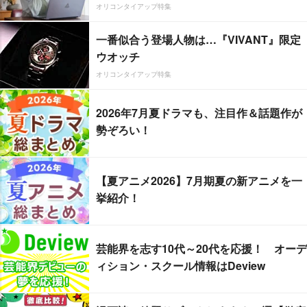
オリコンタイアップ特集
一番似合う登場人物は…『VIVANT』限定
ウオッチ
オリコンタイアップ特集
2026年7月夏ドラマも、注目作＆話題作が
勢ぞろい！
【夏アニメ2026】7月期夏の新アニメを一
挙紹介！
芸能界を志す10代～20代を応援！ オーデ
ィション・スクール情報はDeview