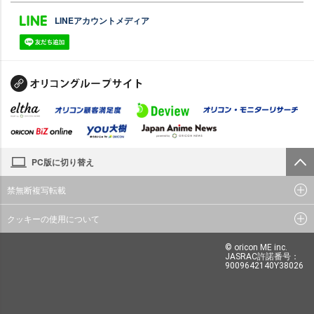
LINEアカウントメディア
PC版に切り替え
禁無断複写転載
クッキーの使用について
© oricon ME inc.
JASRAC許諾番号：
9009642140Y38026