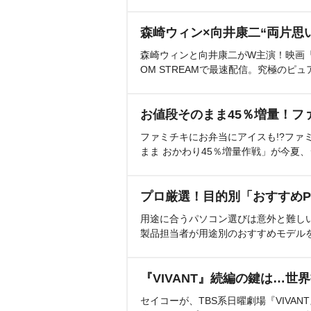
森崎ウィン×向井康二“両片思
森崎ウィンと向井康二がW主演！映画『（L
OM STREAMで最速配信。究極のピュ
お値段そのまま45％増量！フ
ファミチキにお弁当にアイスも!?ファ
まま おかわり45％増量作戦」が今夏
プロ厳選！目的別「おすすめP
用途に合うパソコン選びは意外と難し
製品担当者が用途別のおすすめモデル
『VIVANT』続編の鍵は…世
セイコーが、TBS系日曜劇場『VIVA