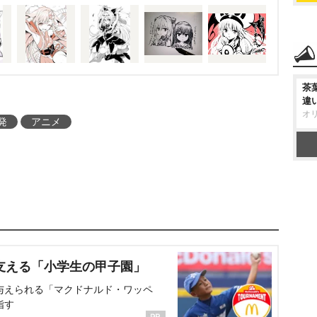
茶
違
オ
発
アニメ
支える「小学生の甲子園」
与えられる「マクドナルド・ワッペ
指す