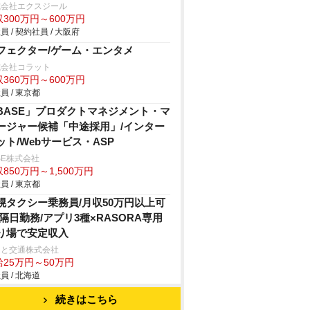
式会社エクスジール
300万円～600万円
員 / 契約社員 / 大阪府
フェクター/ゲーム・エンタメ
式会社コラット
360万円～600万円
員 / 東京都
BASE」プロダクトマネジメント・マ
ージャー候補「中途採用」/インター
ット/Webサービス・ASP
SE株式会社
850万円～1,500万円
員 / 東京都
幌タクシー乗務員/月収50万円以上可
/隔日勤務/アプリ3種×RASORA専用
り場で安定収入
こと交通株式会社
給25万円～50万円
員 / 北海道
続きはこちら