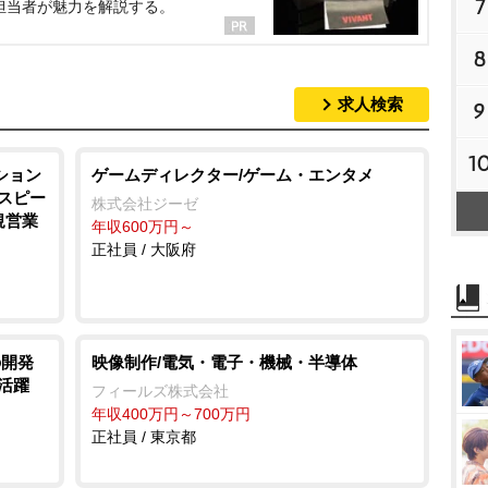
7
担当者が魅力を解説する。
8
求人検索
9
1
ション
ゲームディレクター/ゲーム・エンタメ
とスピー
株式会社ジーゼ
規営業
年収600万円～
正社員 / 大阪府
の開発
映像制作/電気・電子・機械・半導体
活躍
フィールズ株式会社
年収400万円～700万円
正社員 / 東京都