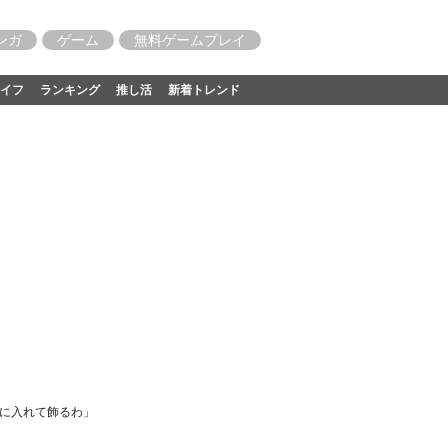
ンガ
ゲーム
無料ゲームプレイ
イフ
ランキング
推し活
新着トレンド
縁に入れて飾るわ」