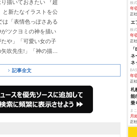
り描いておきたい 『超
株
年収
」と新たなイラストを公
正社
では「表情色っぽさある
エ
株
神がツクヨミの神を描い
年収
がたや」「可愛い女の子
正社
「
矢吹先生!」「神の描く
ネ
れて飾るわ。顔がよすぎ
ネ
ざいます」などの声が出
記事全文
BA
年収
ixで世界独占配信がスタートし
正社
札
典の「竹取物語」を下敷
能
でハッピーエンドを目指
乗
と彩葉の交流と成長を描
ま
月
正社