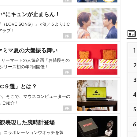
い”にキュンが止まらん！
OVE SONG）』が8／５よりJ:C
アラブ！
1
ァミマ夏の大盤振る舞い
ミリーマートの人気企画「お値段その
2
、シリーズ初の年2回開催！
3
C９選」とは？
4
い。そこで、マウスコンピューターの
をご紹介！
5
界観表現した腕時計登場
6
NT』コラボレーションウオッチを製