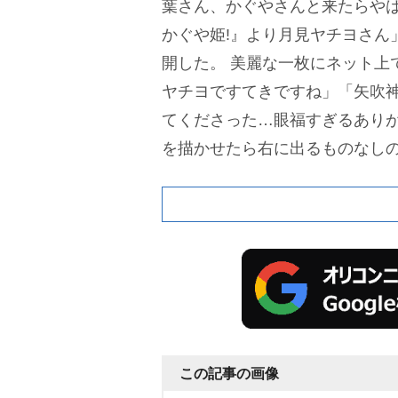
葉さん、かぐやさんと来たらやは
かぐや姫!』より月見ヤチヨさん
開した。
美麗な一枚にネット上
ヤチヨですてきですね」「矢吹
てくださった…眼福すぎるあり
を描かせたら右に出るものなしの
ヤチヨありがてぇ……額縁に入
る、尊い。本当にありがとうご
ている。
2026年1月にNetfl
たアニメ『超かぐや姫!』は、古
きに、今より少し近未来の日本
して前向きに進んでいくかぐや
いた物語となっている。
この記事の画像