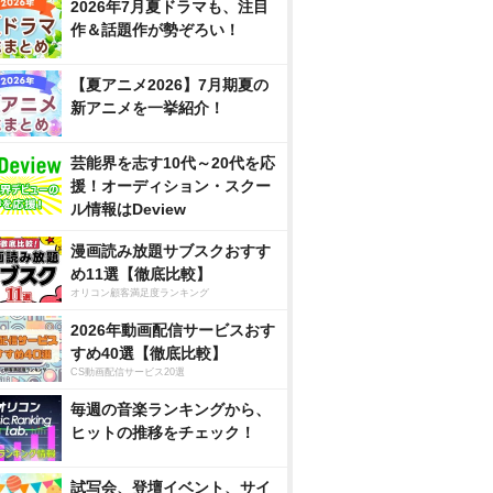
2026年7月夏ドラマも、注目
作＆話題作が勢ぞろい！
【夏アニメ2026】7月期夏の
新アニメを一挙紹介！
芸能界を志す10代～20代を応
援！オーディション・スクー
ル情報はDeview
漫画読み放題サブスクおすす
め11選【徹底比較】
オリコン顧客満足度ランキング
2026年動画配信サービスおす
すめ40選【徹底比較】
CS動画配信サービス20選
毎週の音楽ランキングから、
ヒットの推移をチェック！
試写会、登壇イベント、サイ