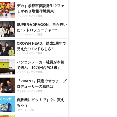
デカすぎ都市伝説発生!?ファ
ミマ45％増量作戦再来
オリコンタイアップ特集
SUPER★DRAGON、自ら描い
た”レトロフューチャー”
オリコンタイアップ特集
CROWN HEAD、結成1周年で
見えた”バンドらしさ”
オリコンタイアップ特集
パソコンメーカー社員が本気
で選ぶ「10万円台PC3選」
オリコンタイアップ特集
『VIVANT』限定ウオッチ、プ
ロデューサーの感想は
オリコンタイアップ特集
自販機にピッ！ですぐに買え
ちゃう
（PR）ジハンピ