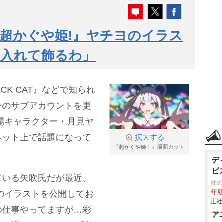
超かぐや姫!』ヤチヨのイラス
に入れて飾るわ」
LACK CAT』などで知られ
身のサブアカウントを更
場キャラクター・月見ヤ
ネット上で話題になって
拡大する
『超かぐや姫！』場面カット
デ
ビ
ている矢吹氏だが最近、
株式
年収
のイラストを公開してお
正社
の仕事やってますが…彩
ア