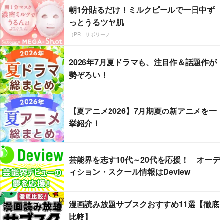
朝1分貼るだけ！ミルクピールで一日中ず
っとうるツヤ肌
（PR）サボリーノ
2026年7月夏ドラマも、注目作＆話題作が
勢ぞろい！
【夏アニメ2026】7月期夏の新アニメを一
挙紹介！
芸能界を志す10代～20代を応援！ オーデ
ィション・スクール情報はDeview
漫画読み放題サブスクおすすめ11選【徹底
比較】