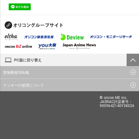
PC版に切り替え
禁無断複写転載
クッキーの使用について
© oricon ME inc.
JASRAC許諾番号：
9009642140Y38026