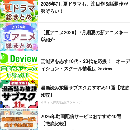
2026年7月夏ドラマも、注目作＆話題作が
勢ぞろい！
【夏アニメ2026】7月期夏の新アニメを一
挙紹介！
芸能界を志す10代～20代を応援！ オーデ
ィション・スクール情報はDeview
漫画読み放題サブスクおすすめ11選【徹底
比較】
オリコン顧客満足度ランキング
2026年動画配信サービスおすすめ40選
【徹底比較】