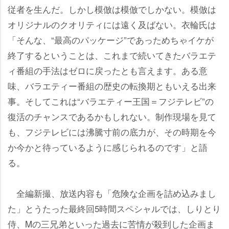
従者を生んだ。しかし模倣は模倣でしかない。模倣は
オリジナルのクオリティには遠く及ばない。衣輪氏は
「そんな、“最高のパッケージ”であっためちゃイケが
終了するということは、これまで続いてきたバラエテ
ィ番組の手法はゼロに戻ったとも言えます。ある意
味、バラエティー番組の歴史の転換期ともいえる出来
事。そしてこれは“バラエティー王国＝フジテレビ”の
復活のチャンスであるかもしれない。制作現場を見て
も、フジテレビには沸騰寸前の底力が、その時期を今
か今かと待っているように感じられるのです」と語
る。
全編新撮、放送内容も「危険な企画を詰め込みまし
た」とうたった最終回5時間スペシャルでは、しりとり
侍、Mの三兄弟といった過去に苦情が殺到した企画ま