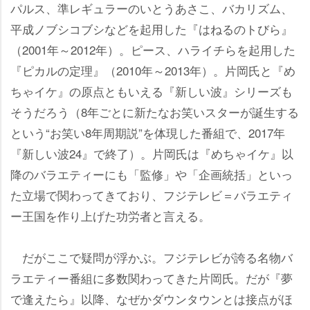
パルス、準レギュラーのいとうあさこ、バカリズム、
平成ノブシコブシなどを起用した『はねるのトびら』
（2001年～2012年）。ピース、ハライチらを起用した
『ピカルの定理』（2010年～2013年）。片岡氏と『め
ちゃイケ』の原点ともいえる『新しい波』シリーズも
そうだろう（8年ごとに新たなお笑いスターが誕生する
という“お笑い8年周期説”を体現した番組で、2017年
『新しい波24』で終了）。片岡氏は『めちゃイケ』以
降のバラエティーにも「監修」や「企画統括」といっ
た立場で関わってきており、フジテレビ＝バラエティ
ー王国を作り上げた功労者と言える。
だがここで疑問が浮かぶ。フジテレビが誇る名物バ
ラエティー番組に多数関わってきた片岡氏。だが『夢
で逢えたら』以降、なぜかダウンタウンとは接点がほ