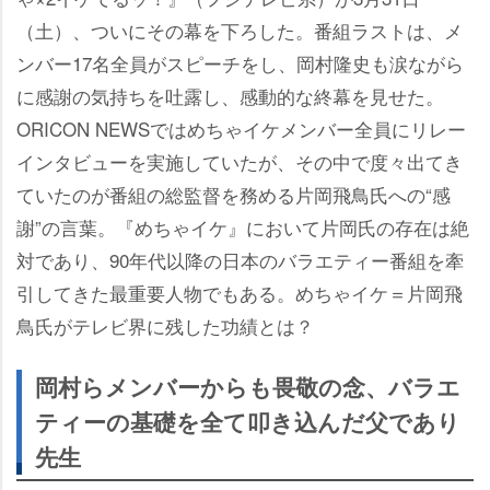
（土）、ついにその幕を下ろした。番組ラストは、メ
ンバー17名全員がスピーチをし、岡村隆史も涙ながら
に感謝の気持ちを吐露し、感動的な終幕を見せた。
ORICON NEWSではめちゃイケメンバー全員にリレー
インタビューを実施していたが、その中で度々出てき
ていたのが番組の総監督を務める片岡飛鳥氏への“感
謝”の言葉。『めちゃイケ』において片岡氏の存在は絶
対であり、90年代以降の日本のバラエティー番組を牽
引してきた最重要人物でもある。めちゃイケ＝片岡飛
鳥氏がテレビ界に残した功績とは？
岡村らメンバーからも畏敬の念、バラエ
ティーの基礎を全て叩き込んだ父であり
先生