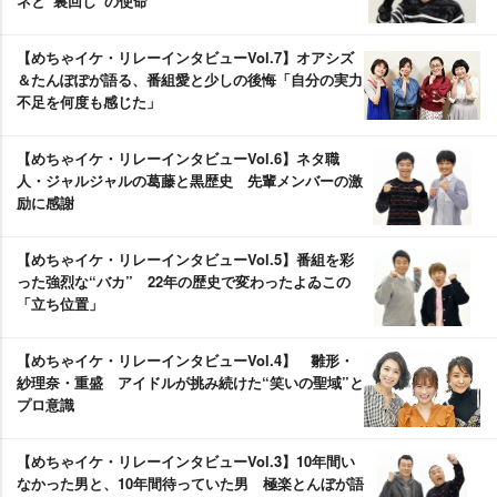
ネと“裏回し”の使命
【めちゃイケ・リレーインタビューVol.7】オアシズ
＆たんぽぽが語る、番組愛と少しの後悔「自分の実力
不足を何度も感じた」
【めちゃイケ・リレーインタビューVol.6】ネタ職
人・ジャルジャルの葛藤と黒歴史 先輩メンバーの激
励に感謝
【めちゃイケ・リレーインタビューVol.5】番組を彩
った強烈な“バカ” 22年の歴史で変わったよゐこの
「立ち位置」
【めちゃイケ・リレーインタビューVol.4】 雛形・
紗理奈・重盛 アイドルが挑み続けた“笑いの聖域”と
プロ意識
【めちゃイケ・リレーインタビューVol.3】10年間い
なかった男と、10年間待っていた男 極楽とんぼが語