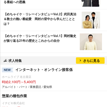
る番組への恩義
【めちゃイケ・リレーインタビューVol.2】武田真治
＆敦士の熱い番組愛 岡村の背中から学んだことと
は？
【めちゃイケ・リレーインタビューVol.1】岡村隆史
が振り返る21年の歴史とこれからの自分
求人特集
さらに見る
インターネット・オンライン接客係
NEW
ホームライブ 名古屋店
時給2,100円～5,400円
アルバイト・パート / 業務委託 / 愛知県
惣菜の梱包作業
イチビキ株式会社