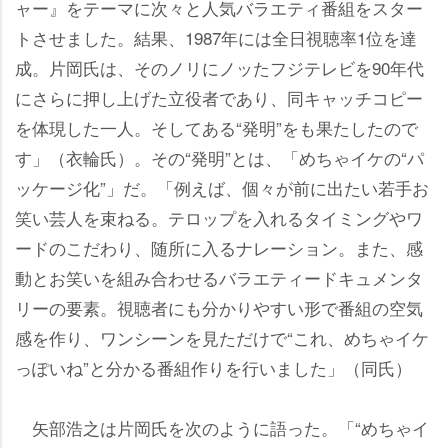
ャー』をテーマに次々と人気バラエティ番組をスター
トさせました。結果、1987年には全日視聴率1位を達
成。片岡氏は、そのノリにノッたフジテレビを90年代
にさらに押し上げた立役者であり、同キャッチコピー
を体現した一人。そしてある“発明”をも果たしたので
す」（衣輪氏）。その“発明”とは、「めちゃイケの“パ
ッケージ化”」だ。「例えば、個々が前に出たい若手お
笑い芸人を束ねる。テロップを入れるタイミングやワ
ードのこだわり、随所に入るナレーション。また、感
動とお笑いを組み合わせるバラエティードキュメンタ
リーの要素。視聴者にも分かりやすい形で番組の空気
感を作り、ワンシーンを見ただけで“これ、めちゃイケ
っぽいね”と分かる番組作りを行いました」（同氏）
矢部浩之は片岡氏を次のように語った。「“めちゃイ