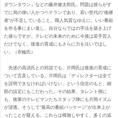
ダウンタウン』などの藤井健太郎氏。問題は彼らがす
でに局の偉い人かつベテランであり、若い世代の“後継
者”が不足していること。職人気質なゆえに、いい番組
を作る事にまい進し、自分ならではの手法を築き上げ
た彼らですが、テレビの未来のために今後は若手芸人
だけでなく、後進の育成にもさらに力を注いでほし
い」（衣輪氏）
先述の高須氏との対談でも、片岡氏は後進の育成に
ついて言及している。片岡氏は「ディレクターは全て
を説明できなければいけない」という信念のもと、細
部の設定にもこだわった。その結果、タレント側に
も、後輩のテレビマンたちスタッフ陣にも片岡イズム
が浸透。そうして“最高の番組パッケージ”が出来上が
ったことが窺える。これらは模倣しやすく、多くの追