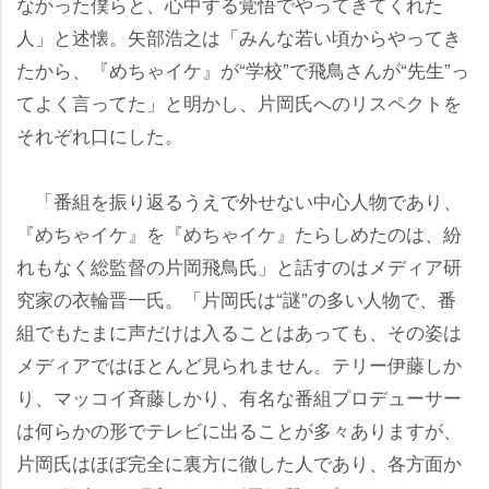
なかった僕らと、心中する覚悟でやってきてくれた
人」と述懐。矢部浩之は「みんな若い頃からやってき
たから、『めちゃイケ』が“学校”で飛鳥さんが“先生”っ
てよく言ってた」と明かし、片岡氏へのリスペクトを
それぞれ口にした。
「番組を振り返るうえで外せない中心人物であり、
『めちゃイケ』を『めちゃイケ』たらしめたのは、紛
れもなく総監督の片岡飛鳥氏」と話すのはメディア研
究家の衣輪晋一氏。「片岡氏は“謎”の多い人物で、番
組でもたまに声だけは入ることはあっても、その姿は
メディアではほとんど見られません。テリー伊藤しか
り、マッコイ斉藤しかり、有名な番組プロデューサー
は何らかの形でテレビに出ることが多々ありますが、
片岡氏はほぼ完全に裏方に徹した人であり、各方面か