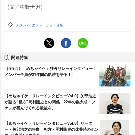
（文／中野ナガ）
フジ
バラエティ
ヒット分析
関連特集
（全9回）『めちゃイケ』独占リレーインタビュー！
メンバー全員が21年間の軌跡を語る！!
【めちゃイケ・リレーインタビューVol.9】矢部浩之
が語る“相方”岡村隆史との関係 22年の集大成「フ
ァンが喜んでくれる最後を」
【めちゃイケ・リレーインタビューVol.8】リーダ
ー・矢部浩之の告白 相方・岡村隆史の休養時のホン