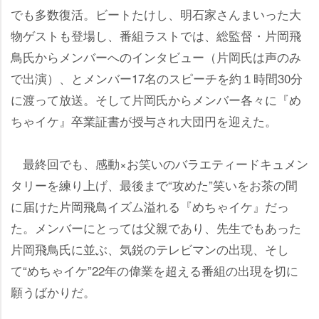
でも多数復活。ビートたけし、明石家さんまいった大
物ゲストも登場し、番組ラストでは、総監督・片岡飛
鳥氏からメンバーへのインタビュー（片岡氏は声のみ
で出演）、とメンバー17名のスピーチを約１時間30分
に渡って放送。そして片岡氏からメンバー各々に『め
ちゃイケ』卒業証書が授与され大団円を迎えた。
最終回でも、感動×お笑いのバラエティードキュメン
タリーを練り上げ、最後まで“攻めた”笑いをお茶の間
に届けた片岡飛鳥イズム溢れる『めちゃイケ』だっ
た。メンバーにとっては父親であり、先生でもあった
片岡飛鳥氏に並ぶ、気鋭のテレビマンの出現、そし
て“めちゃイケ”22年の偉業を超える番組の出現を切に
願うばかりだ。