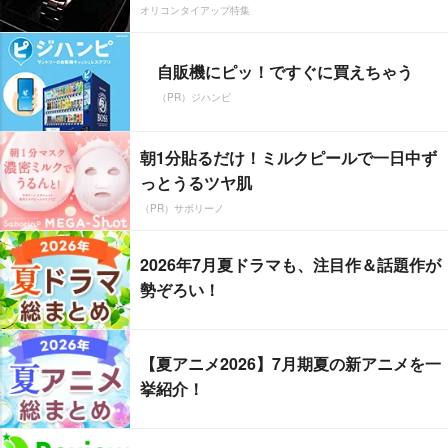
オリコンタイアップ特集
自販機にピッ！ですぐに買えちゃう
（PR）ジハンピ
朝1分貼るだけ！ミルクピールで一日中ず
っとうるツヤ肌
（PR）サボリーノ
2026年7月夏ドラマも、注目作＆話題作が
勢ぞろい！
【夏アニメ2026】7月期夏の新アニメを一
挙紹介！