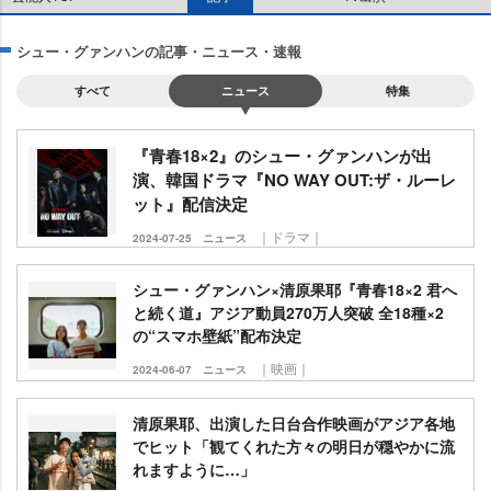
シュー・グァンハンの記事・ニュース・速報
すべて
ニュース
特集
『青春18×2』のシュー・グァンハンが出
演、韓国ドラマ『NO WAY OUT:ザ・ルーレ
ット』配信決定
｜ドラマ｜
2024-07-25
ニュース
シュー・グァンハン×清原果耶『青春18×2 君へ
と続く道』アジア動員270万人突破 全18種×2
の“スマホ壁紙”配布決定
｜映画｜
2024-06-07
ニュース
清原果耶、出演した日台合作映画がアジア各地
でヒット「観てくれた方々の明日が穏やかに流
れますように…」