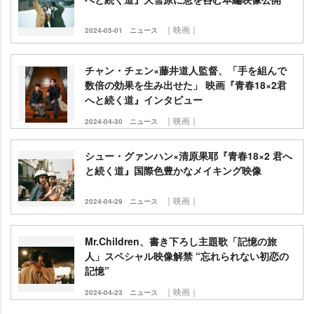
｜映画｜
2024-05-01
ニュース
チャン・チェン×藤井道人監督、「手を組んで
数倍の効果を生み出せた」 映画『青春18×2君
へと続く道』インタビュー
｜映画｜
2024-04-30
ニュース
シュー・グァンハン×清原果耶『青春18×2 君へ
と続く道』国際色豊かなメイキング映像
｜映画｜
2024-04-29
ニュース
Mr.Children、書き下ろし主題歌「記憶の旅
人」スペシャル映像解禁 “忘れられない初恋の
記憶”
｜映画｜
2024-04-23
ニュース