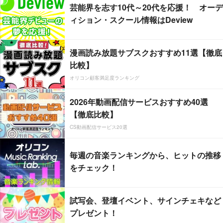
芸能界を志す10代～20代を応援！ オーデ
ィション・スクール情報はDeview
漫画読み放題サブスクおすすめ11選【徹底
比較】
オリコン顧客満足度ランキング
2026年動画配信サービスおすすめ40選
【徹底比較】
CS動画配信サービス20選
毎週の音楽ランキングから、ヒットの推移
をチェック！
試写会、登壇イベント、サインチェキなど
プレゼント！