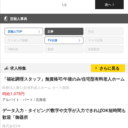
1/3
次へ
芸能人事典
芸能人TOP
記事
作品
ランキング情報
TV出演
ドラマ出演
CM出演
歌詞
音楽配信
求人特集
さらに見る
「福祉調理スタッフ」無資格可/午後のみ/住宅型有料老人ホーム
医療法人重仁会/有料老人ホーム カペラ西岡
時給1,075円
アルバイト・パート / 北海道
データ入力・タイピング/数字や文字が入力できればOK短時間も
歓迎「御器所
株式会社H4