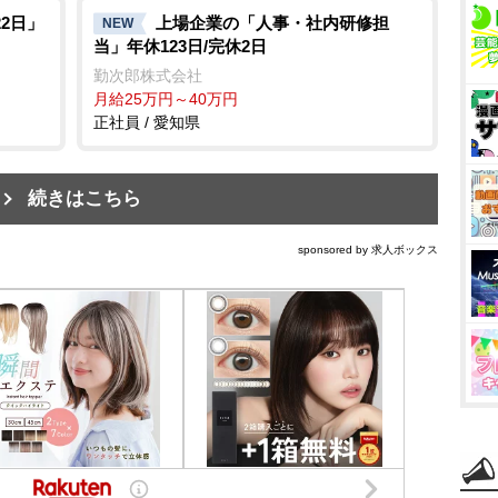
2日」
上場企業の「人事・社内研修担
NEW
当」年休123日/完休2日
勤次郎株式会社
月給25万円～40万円
正社員 / 愛知県
続きはこちら
sponsored by 求人ボックス