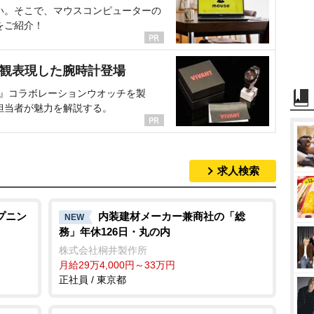
い。そこで、マウスコンピューターの
をご紹介！
界観表現した腕時計登場
NT』コラボレーションウオッチを製
担当者が魅力を解説する。
求人検索
プニン
内装建材メーカー兼商社の「総
NEW
務」年休126日・丸の内
株式会社桐井製作所
月給29万4,000円～33万円
正社員 / 東京都