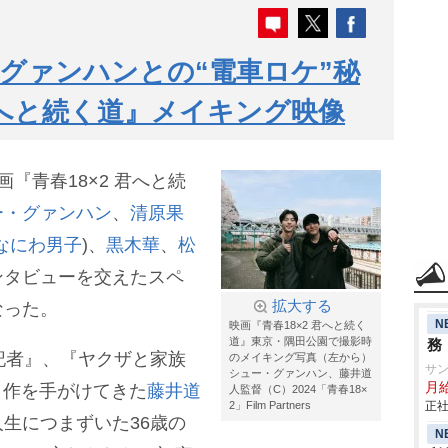
グァンハンとの“電車ロケ”秘
 君へと続く道』メイキング映像
『青春18×2 君へと続
ー・グァンハン
、
清原果
なにわ男子
)、
黒木華
、
松
ンタビューを交えたスペ
拡大する
なった。
N
映画『青春18×2 君へと続く
道』東京・隅田公園で撮影時
務
記者』、『ヤクザと家族
のメイキング写真（左から）
サ
シュー・グァンハン、藤井道
月
ット作を手がけてきた
藤井道
人監督（C）2024「青春18×
2」Film Partners
正社
生につまずいた36歳の
N