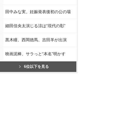
田中みな実、妊娠発表後初の公の場
細田佳央太演じる涼は“現代の彰”
黒木瞳、西岡徳馬、吉田羊が出演
映画泥棒、サラっと“本名”明かす
6位以下を見る