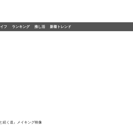
イフ
ランキング
推し活
新着トレンド
へと続く道』メイキング映像