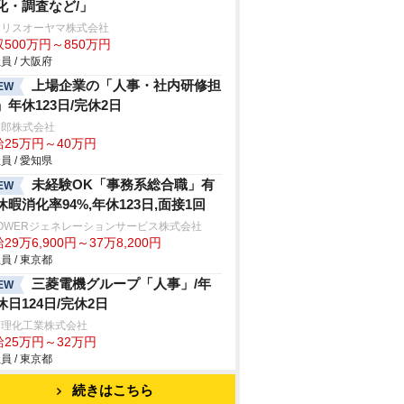
化・調査など/」
イリスオーヤマ株式会社
500万円～850万円
員 / 大阪府
上場企業の「人事・社内研修担
EW
」年休123日/完休2日
次郎株式会社
給25万円～40万円
員 / 愛知県
未経験OK「事務系総合職」有
EW
休暇消化率94%,年休123日,面接1回
POWERジェネレーションサービス株式会社
29万6,900円～37万8,200円
員 / 東京都
三菱電機グループ「人事」/年
EW
休日124日/完休2日
田理化工業株式会社
給25万円～32万円
員 / 東京都
続きはこちら