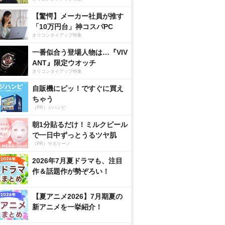
【驚愕】メーカー社員が推す
「10万円台」神コスパPC
オリコンタイアップ特集
一番似合う登場人物は…『VIV
ANT』限定ウオッチ
オリコンタイアップ特集
自販機にピッ！ですぐに買え
ちゃう
（PR）ジハンピ
朝1分貼るだけ！ミルクピール
で一日中ずっとうるツヤ肌
（PR）サボリーノ
2026年7月夏ドラマも、注目
作＆話題作が勢ぞろい！
【夏アニメ2026】7月期夏の
新アニメを一挙紹介！