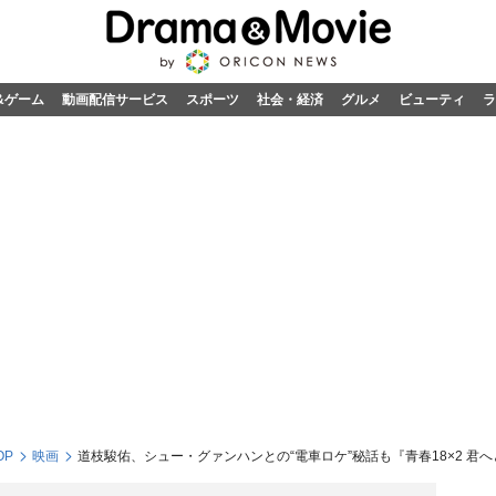
&ゲーム
動画配信サービス
スポーツ
社会・経済
グルメ
ビューティ
ラ
OP
映画
道枝駿佑、シュー・グァンハンとの“電車ロケ”秘話も『青春18×2 君