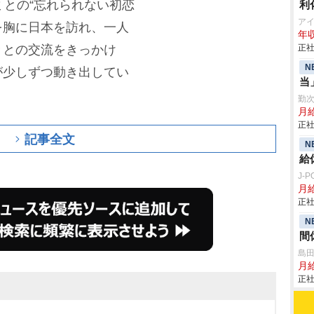
ミとの“忘れられない初恋
利
ア
”を胸に日本を訪れ、一人
年収
々との交流をきっかけ
正社
N
が少しずつ動き出してい
当
勤
月
正社
記事全文
N
給
J-
月給
正社
N
間
島
月
正社