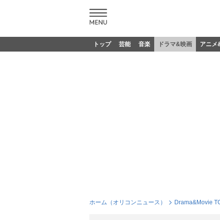
トップ
芸能
音楽
ドラマ&映画
アニメ
ホーム（オリコンニュース）
Drama&Movie T