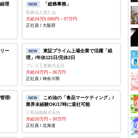
経理
「総務事務」
NEW
医療法人恵仁会
月給24万5,000円～37万円
正社員 / 大阪府
リー
東証プライム上場企業で活躍「経
NEW
理」/年休121日/完休2日
プレス工業株式会社
月給24万円～36万円
正社員 / 神奈川県
管理/
こめ油の「食品マーケティング」/
NEW
業界未経験OK/17時に退社可能
三和油脂株式会社
月給20万円～30万円
正社員 / 北海道