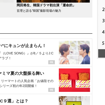
岡田将生、韓国ドラマ初出演「運命的」
2
玄理と語る“韓国”撮影現場の魅力
3
4
5
い”にキュンが止まらん！
OVE SONG）』が8／５よりJ:C
アラブ！
ァミマ夏の大盤振る舞い
ミリーマートの人気企画「お値段その
、シリーズ初の年2回開催！
C９選」とは？