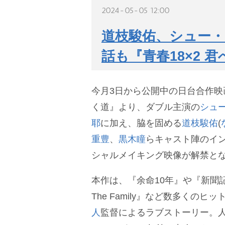
2024-05-05 12:00
道枝駿佑、シュー・
話も『青春18×2
今月3日から公開中の日台合作映画
く道』より、ダブル主演の
シュ
耶
に加え、脇を固める
道枝駿佑
(
重豊
、
黒木瞳
らキャスト陣のイ
シャルメイキング映像が解禁と
本作は、『余命10年』や『新聞
The Family』など数多くのヒ
人
監督によるラブストーリー。人