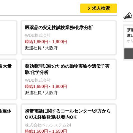
求人検索
医薬品の安定性試験業務/化学分析
茶
WDB株式会社
違
オ
時給1,850円～1,900円
派遣社員 / 大阪府
名大量
薬効薬理試験のための動物実験や遺伝子実
験/化学分析
WDB株式会社
時給1,650円～1,800円
派遣社員 / 大阪府
/週休
携帯電話に関するコールセンター/夕方から
OK/未経験歓迎/扶養内OK
株式会社ベルシステム24
時給1,500円～1,550円