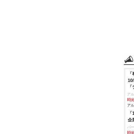
「
1
「
ア
時給
アル
「
企
パ
時給