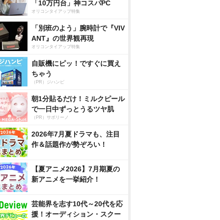
「10万円台」神コスパPC
オリコンタイアップ特集
「別班のよう」腕時計で『VIV
ANT』の世界観再現
オリコンタイアップ特集
自販機にピッ！ですぐに買え
ちゃう
（PR）ジハンピ
朝1分貼るだけ！ミルクピール
で一日中ずっとうるツヤ肌
（PR）サボリーノ
2026年7月夏ドラマも、注目
作＆話題作が勢ぞろい！
【夏アニメ2026】7月期夏の
新アニメを一挙紹介！
芸能界を志す10代～20代を応
援！オーディション・スクー