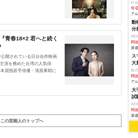
社
年収
アル
動
分
WD
青春18×2 君へと続く
時給
る
派遣
ス
で公開されている日台合作映画
大
ル主演を務めた台湾の人気俳
日本屈指若手俳優・清原果耶に
株式
時給
アル
大
試
WD
時給
派遣
この芸能人のトップへ