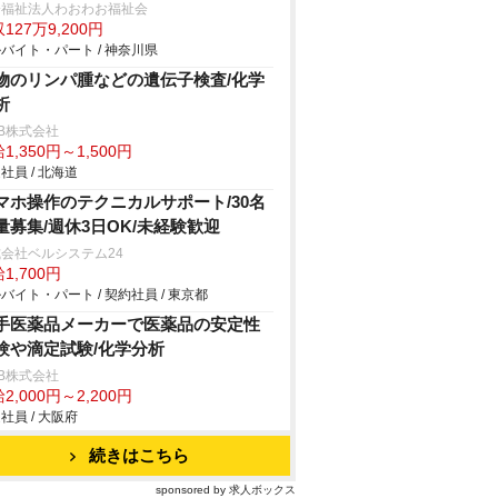
会福祉法人わおわお福祉会
127万9,200円
バイト・パート / 神奈川県
物のリンパ腫などの遺伝子検査/化学
析
B株式会社
1,350円～1,500円
社員 / 北海道
マホ操作のテクニカルサポート/30名
量募集/週休3日OK/未経験歓迎
会社ベルシステム24
1,700円
バイト・パート / 契約社員 / 東京都
手医薬品メーカーで医薬品の安定性
験や滴定試験/化学分析
B株式会社
2,000円～2,200円
社員 / 大阪府
続きはこちら
sponsored by 求人ボックス