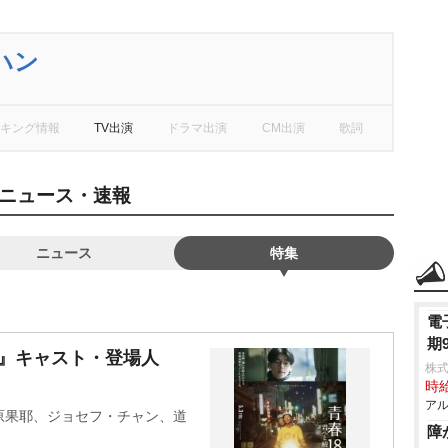
ハン
キング情報
TV出演
ドラマ出演
CM出演
歌詞
ニュース・速報
ニュース
特集
電
期
道』キャスト・登場人
株式
時給
アル
原果耶、ジョセフ・チャン、道
障