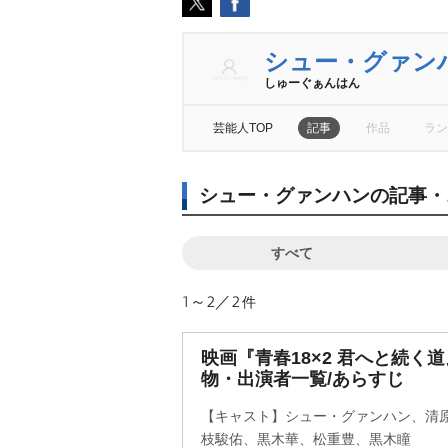
シュー・グァン
しゅーぐぁんはん
芸能人TOP
記事
作品
ラン
シュー・グァンハンの記事・
すべて
1～2／2
件
映画『青春18×2 君へと続く
物・出演者一覧/あらすじ
【キャスト】シュー・グァンハン、清
枝駿佑、黒木華、松重豊、黒木瞳