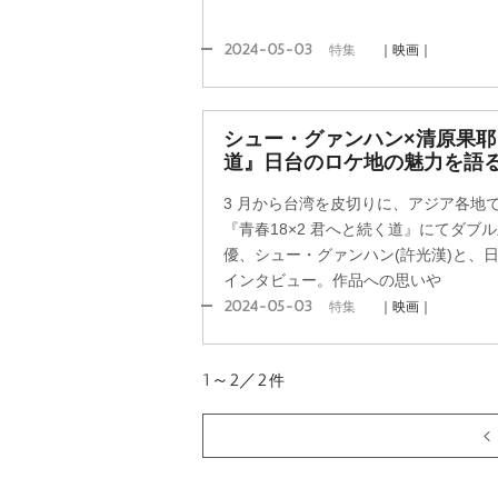
2024-05-03
特集
｜映画｜
シュー・グァンハン×清原果耶『
道』日台のロケ地の魅力を語
3 月から台湾を皮切りに、アジア各地
『青春18×2 君へと続く道』にてダブ
優、シュー・グァンハン(許光漢)と、
インタビュー。作品への思い
2024-05-03
特集
｜映画｜
1～2／2
件