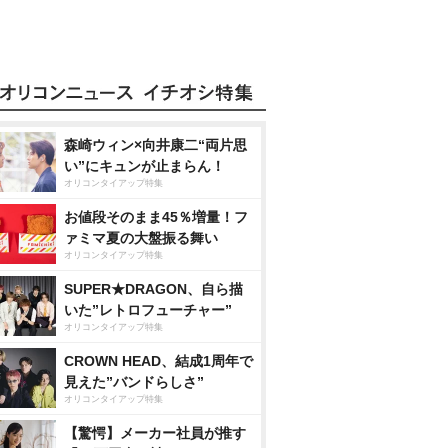
森崎ウィン×向井康二“両片思
い”にキュンが止まらん！
オリコンタイアップ特集
お値段そのまま45％増量！フ
ァミマ夏の大盤振る舞い
オリコンタイアップ特集
SUPER★DRAGON、自ら描
いた”レトロフューチャー”
オリコンタイアップ特集
CROWN HEAD、結成1周年で
見えた”バンドらしさ”
オリコンタイアップ特集
【驚愕】メーカー社員が推す