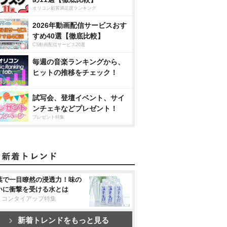
オリコン顧客満足度ランキング
2026年動画配信サービスおす
すめ40選【徹底比較】
CS動画配信サービス20選
毎週の音楽ランキングから、
ヒットの推移をチェック！
試写会、登壇イベント、サイ
ンチェキなどプレゼント！
プレゼント特集
葉で一目瞭然の浸透力！味の
いに衝撃を受ける水とは
リコンタイアップ特集
新着トレンドをもっと見る