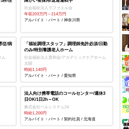
のみ/住
障がい者採用/送迎運転手
社会福祉法人ラファエル会
年収203万円～214万円
アルバイト・パート / 神奈川県
専従/病
「福祉調理スタッフ」調理師免許必須/日勤
のみ/特別養護老人ホーム
ウム
社会福祉法人貴和会/アカデミックケアホーム
太閤
時給1,140円
アルバイト・パート / 愛知県
法人向け携帯電話のコールセンター/週休3
日OK/1日2h～OK
株式会社ベルシステム24
時給1,200円
アルバイト・パート / 契約社員 / 北海道