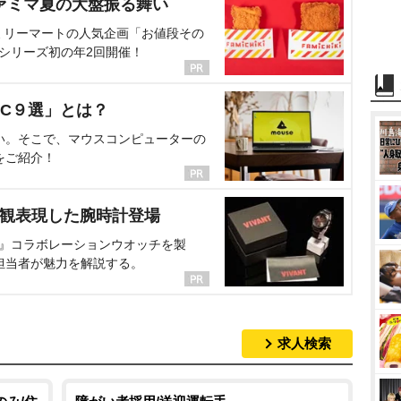
ァミマ夏の大盤振る舞い
ミリーマートの人気企画「お値段その
、シリーズ初の年2回開催！
C９選」とは？
い。そこで、マウスコンピューターの
をご紹介！
界観表現した腕時計登場
NT』コラボレーションウオッチを製
担当者が魅力を解説する。
求人検索