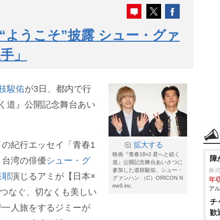
“ようこそ”披露 シュー・グァ
上手」
枝駿佑
が3日、都内で行
続く道』公開記念舞台あい
の紀行エッセイ「青春1
拡大する
映画『青春18×2 君へと続く
障
、台湾の俳優
シュー・グ
道』公開記念舞台あいさつに
参加した道枝駿佑、シュー・
株
果耶
演じるアミが【日本×
グァンハン （C）ORICON N
年収
ewS inc.
アル
につなぐ、切なくも美しい
チ
で一人旅をするジミーが
歓