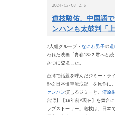
2024-05-03 12:16
道枝駿佑、中国語で
ンハンも太鼓判「
7人組グループ・
なにわ男子
の
道
われた映画『青春18×2 君へと
さつに登壇した。
台湾で話題を呼んだジミー・ライ
8×2 日本慢車流浪記」を原作に
ァンハン
演じるジミーと、
清原
台湾】【18年前×現在】を舞台
ラブストーリー。道枝は、日本