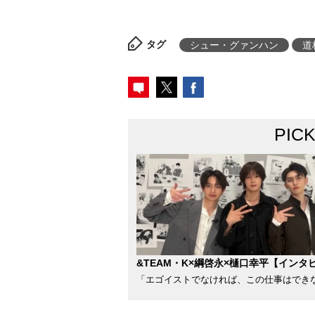
タグ
シュー・グァンハン
道
PIC
&TEAM・K×綱啓永×樋口幸平【インタ
「エゴイストでなければ、この仕事はでき