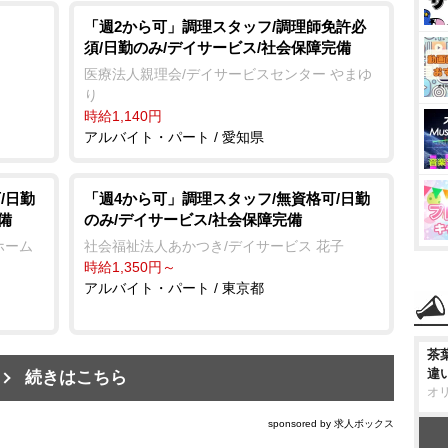
「週2から可」調理スタッフ/調理師免許必
須/日勤のみ/デイサービス/社会保障完備
医療法人親理会/デイサービスセンター やまゆ
り
時給1,140円
アルバイト・パート / 愛知県
/日勤
「週4から可」調理スタッフ/無資格可/日勤
備
のみ/デイサービス/社会保障完備
ホーム
社会福祉法人あかつき/デイサービス 花子
時給1,350円～
アルバイト・パート / 東京都
茶
違
続きはこちら
オ
sponsored by 求人ボックス