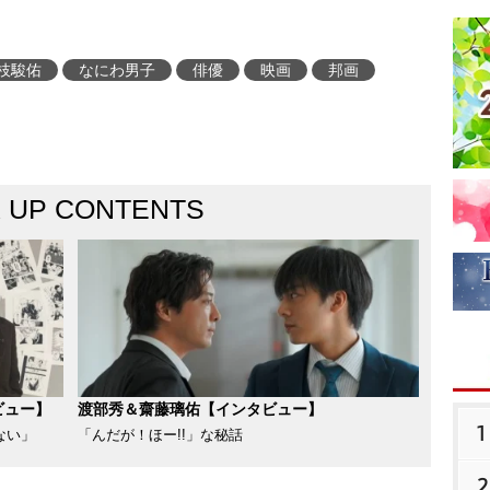
枝駿佑
なにわ男子
俳優
映画
邦画
K UP CONTENTS
ビュー】
渡部秀＆齋藤璃佑【インタビュー】
1
ない」
「んだが！ほー!!」な秘話
2