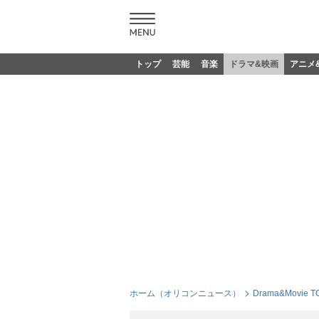
トップ
芸能
音楽
ドラマ&映画
アニメ
ホーム（オリコンニュース）
Drama&Movie T