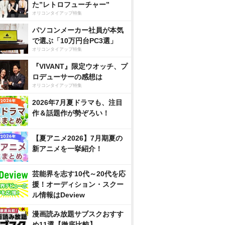
た”レトロフューチャー”
オリコンタイアップ特集
パソコンメーカー社員が本気
で選ぶ「10万円台PC3選」
オリコンタイアップ特集
『VIVANT』限定ウオッチ、プ
ロデューサーの感想は
オリコンタイアップ特集
2026年7月夏ドラマも、注目
作＆話題作が勢ぞろい！
【夏アニメ2026】7月期夏の
新アニメを一挙紹介！
芸能界を志す10代～20代を応
援！オーディション・スクー
ル情報はDeview
漫画読み放題サブスクおすす
め11選【徹底比較】