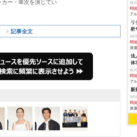
ッカー・幸次を演じてい
株式
時給
アル
リ
析
記事全文
WD
時給
派遣
法
休
株式
時給
アル
新
WD
時給
派遣