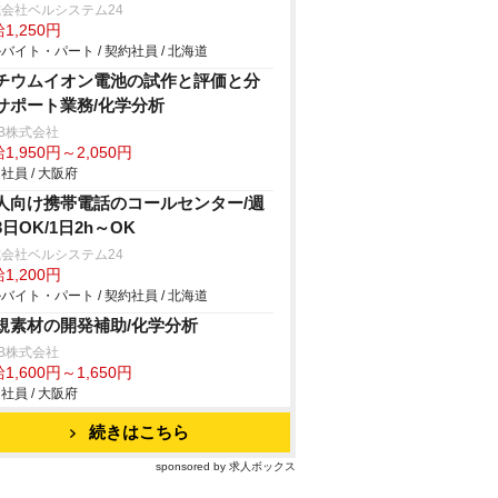
会社ベルシステム24
1,250円
バイト・パート / 契約社員 / 北海道
チウムイオン電池の試作と評価と分
サポート業務/化学分析
B株式会社
1,950円～2,050円
社員 / 大阪府
人向け携帯電話のコールセンター/週
3日OK/1日2h～OK
会社ベルシステム24
1,200円
バイト・パート / 契約社員 / 北海道
規素材の開発補助/化学分析
B株式会社
1,600円～1,650円
社員 / 大阪府
続きはこちら
sponsored by 求人ボックス