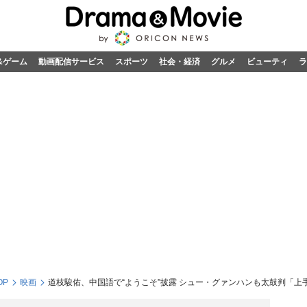
&ゲーム
動画配信サービス
スポーツ
社会・経済
グルメ
ビューティ
ラ
OP
映画
道枝駿佑、中国語で“ようこそ”披露 シュー・グァンハンも太鼓判「上