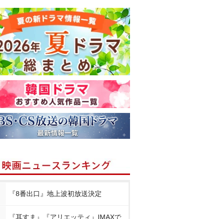
『8番出口』地上波初放送決定
『耳すま』『アリエッティ』IMAXで