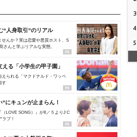
3
4
む“人身取引”のリアル
ませんか？実は恋愛や悪質ホスト、S
5
海荷さんと学ぶリアルな実態。
支える「小学生の甲子園」
与えられる「マクドナルド・ワッペ
指す
い”にキュンが止まらん！
OVE SONG）』が8／５よりJ:C
アラブ！