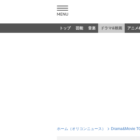
トップ
芸能
音楽
ドラマ&映画
アニメ
ホーム（オリコンニュース）
Drama&Movie T