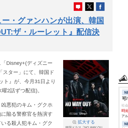
シュー・グァンハンが出演、韓国
 OUT:ザ・ルーレット』配信決
isney+(ディズニー
「スター」にて、韓国ド
ーレット』が、今月31日より
水曜2話ずつ配信)。
N
可
。凶悪犯のキム・グクホ
社会
時給
地に陥る警察官を熱演す
アル
拡大する
ている殺人犯キム・グク
N
韓国ドラマ『NO WAY OU