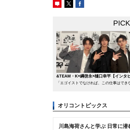
PIC
&TEAM・K×綱啓永×樋口幸平【インタ
「エゴイストでなければ、この仕事はでき
オリコントピックス
川島海荷さんと学ぶ 日常に潜