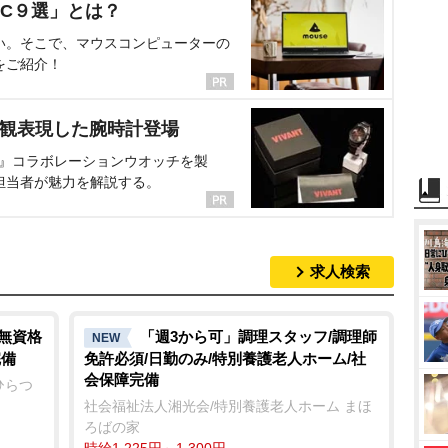
C９選」とは？
い。そこで、マウスコンピューターの
をご紹介！
界観表現した腕時計登場
NT』コラボレーションウオッチを製
担当者が魅力を解説する。
求人検索
/無資格
「週3から可」調理スタッフ/調理師
NEW
完備
免許必須/日勤のみ/特別養護老人ホーム/社
会保障完備
ひらつ
社会福祉法人湘光会/特別養護老人ホーム まほ
ろばの家
時給1,225円～1,300円