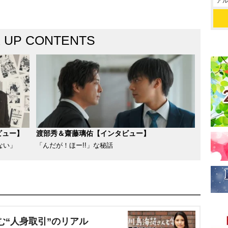
アル
K UP CONTENTS
ビュー】
渡部秀＆齋藤璃佑【インタビュー】
ない」
「んだが！ほー!!」な秘話
む“人身取引”のリアル