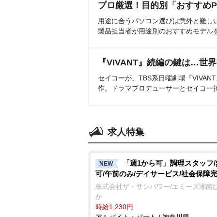
プロ厳選！目的別「おすすめP
用途に合うパソコン選びは意外と難し
製品担当者が用途別のおすすめモデル
『VIVANT』続編の鍵は…世
セイコーが、TBS系日曜劇場『VIVA
作。ドラマプロデューサーとセイコー
求人特集
「週1から可」調理スタッフ
NEW
可/午前のみ/デイサービス/社会保障
株式会社ザ・サンパワー/エミーズ湘南
か
時給1,230円
アルバイト・パート / 神奈川県