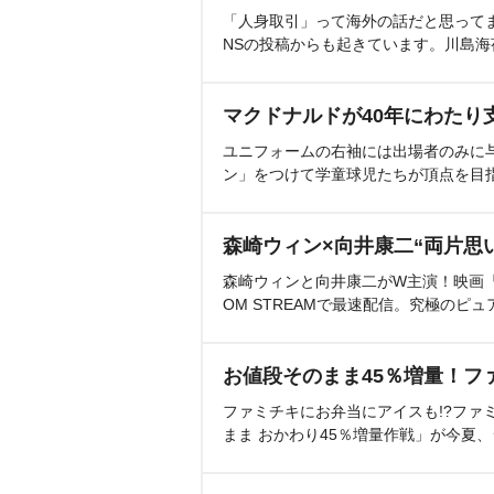
「人身取引」って海外の話だと思って
NSの投稿からも起きています。川島
マクドナルドが40年にわたり
ユニフォームの右袖には出場者のみに
ン」をつけて学童球児たちが頂点を目
森崎ウィン×向井康二“両片思
森崎ウィンと向井康二がW主演！映画『（L
OM STREAMで最速配信。究極のピュ
お値段そのまま45％増量！フ
ファミチキにお弁当にアイスも!?ファ
まま おかわり45％増量作戦」が今夏