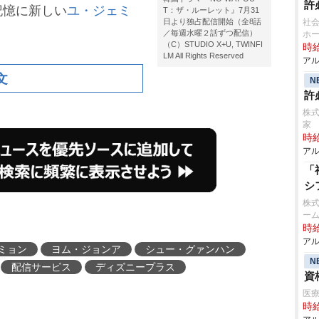
許
記憶に新しい
ユ・ジェミ
T：ザ・ルーレット』7月31
日より独占配信開始（全8話
社会
／毎週水曜２話ずつ配信）
ホー
（C）STUDIO X+U, TWINFI
時給
LM All Rights Reserved
アル
文
N
許
株式
家
時給
アル
「
シ
株式
ーム
時給
アル
ミョン
ヨム・ジョンア
シュー・グァンハン
N
配信サービス
ディズニープラス
資
医療
時給