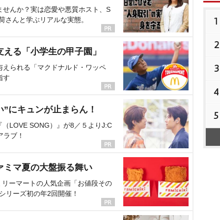
ませんか？実は恋愛や悪質ホスト、S
1
海荷さんと学ぶリアルな実態。
2
支える「小学生の甲子園」
3
与えられる「マクドナルド・ワッペ
指す
4
い”にキュンが止まらん！
5
OVE SONG）』が8／５よりJ:C
アラブ！
ァミマ夏の大盤振る舞い
ミリーマートの人気企画「お値段その
、シリーズ初の年2回開催！