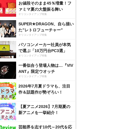
お値段そのまま45％増量！フ
ァミマ夏の大盤振る舞い
オリコンタイアップ特集
SUPER★DRAGON、自ら描い
た”レトロフューチャー”
オリコンタイアップ特集
パソコンメーカー社員が本気
で選ぶ「10万円台PC3選」
オリコンタイアップ特集
一番似合う登場人物は…『VIV
ANT』限定ウオッチ
オリコンタイアップ特集
2026年7月夏ドラマも、注目
作＆話題作が勢ぞろい！
【夏アニメ2026】7月期夏の
新アニメを一挙紹介！
芸能界を志す10代～20代を応