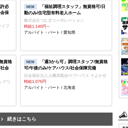
免許必
「福祉調理スタッフ」無資格可/日
NEW
社会保
勤のみ/住宅型有料老人ホーム
株式会社つむぎコーポレーション
ライフ
時給1,140円～
アルバイト・パート / 愛知県
/無資格
「週3から可」調理スタッフ/無資格
NEW
/社会
可/午後のみ/ケアハウス/社会保障完備
社会福祉法人上磯清風会/ケアハウス そよかぜ
 グリ
時給1,075円
アルバイト・パート / 北海道
続きはこちら