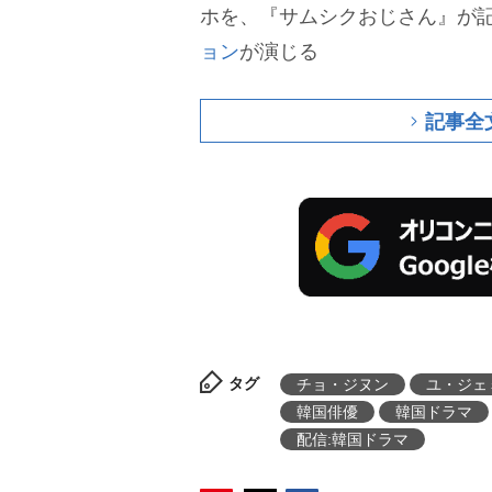
ホを、『サムシクおじさん』が
ョン
が演じる
記事全
タグ
チョ・ジヌン
ユ・ジェ
韓国俳優
韓国ドラマ
配信:韓国ドラマ