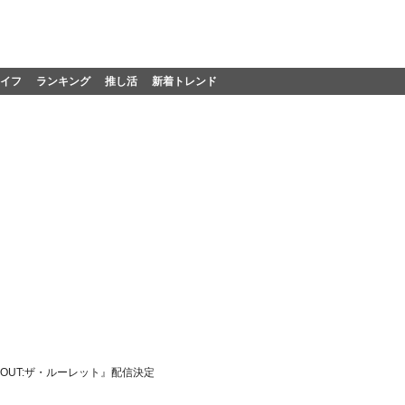
イフ
ランキング
推し活
新着トレンド
 OUT:ザ・ルーレット』配信決定