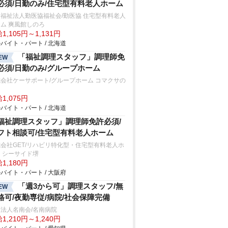
必須/日勤のみ/住宅型有料老人ホーム
福祉法人勤医協福祉会/勤医協 住宅型有料老人
ム 爽風館しのろ
1,105円～1,131円
バイト・パート / 北海道
「福祉調理スタッフ」調理師免
EW
必須/日勤のみ/グループホーム
会社ケーサポート/グループホーム コマクサの
1,075円
バイト・パート / 北海道
福祉調理スタッフ」調理師免許必須/
フト相談可/住宅型有料老人ホーム
会社GET/リハビリ特化型・住宅型有料老人ホ
 シーサイド堺
1,180円
バイト・パート / 大阪府
「週3から可」調理スタッフ/無
EW
格可/夜勤専従/病院/社会保障完備
法人名南会/名南病院
1,210円～1,240円