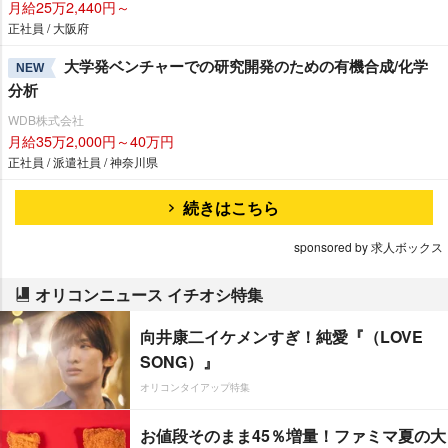
月給25万2,440円～
正社員 / 大阪府
大学発ベンチャーでの研究開発のための有機合成/化学
NEW
分析
WDB株式会社
月給35万2,000円～40万円
正社員 / 派遣社員 / 神奈川県
続きはこちら
sponsored by 求人ボックス
オリコンニュース イチオシ特集
向井康二イケメンすぎ！純愛『（LOVE
SONG）』
オリコンタイアップ特集
お値段そのまま45％増量！ファミマ夏の大