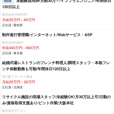
未経験採用枠/月給30万～/インフラエンジニア/年間休日
NEW
120日以上
株式会社HIGHEST
月給30万円～60万円
正社員 / 愛知県
制作進行管理職/インターネット/Webサービス・ASP
株式会社indent
年収400万円～660万円
正社員 / 東京都
結婚式場レストランのフレンチ料理人/調理スタッフ・本格フレ
ンチ体験勤務も可能/年間休日120日以上
宮の森フランセス教会
月給25万円～26万円
正社員 / 北海道
リサイクル施設の現場スタッフ/未経験OK!月30万以上可/日勤の
み/資格取得支援あり/ピット作業/大阪本社
株式会社ダイカン