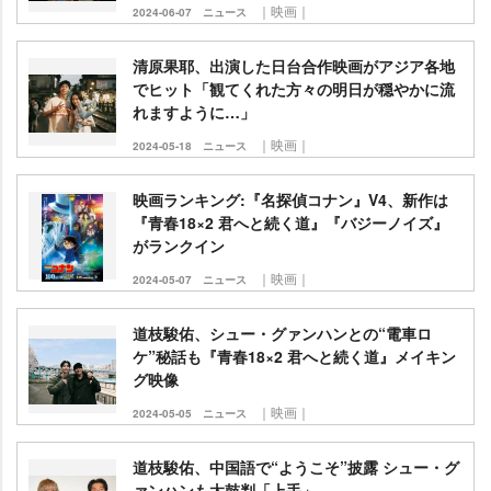
｜映画｜
2024-06-07
ニュース
清原果耶、出演した日台合作映画がアジア各地
でヒット「観てくれた方々の明日が穏やかに流
れますように…」
｜映画｜
2024-05-18
ニュース
映画ランキング:『名探偵コナン』V4、新作は
『青春18×2 君へと続く道』『バジーノイズ』
がランクイン
｜映画｜
2024-05-07
ニュース
道枝駿佑、シュー・グァンハンとの“電車ロ
ケ”秘話も『青春18×2 君へと続く道』メイキン
グ映像
｜映画｜
2024-05-05
ニュース
道枝駿佑、中国語で“ようこそ”披露 シュー・グ
ァンハンも太鼓判「上手」