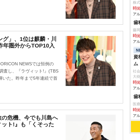
株式
時給
アル
歯
藤
時給
ング」、1位は麒麟・川
アル
年圏外からTOP10入
N
資
ム
RICON NEWSでは恒例の
調査し、『ラヴィット!』(TBS
社会
大
に輝いた。昨年まで5年連続で首
時給
アル
歯
医
時給
アル
散の危機、今でも川島へ
ィット!』も「くそった