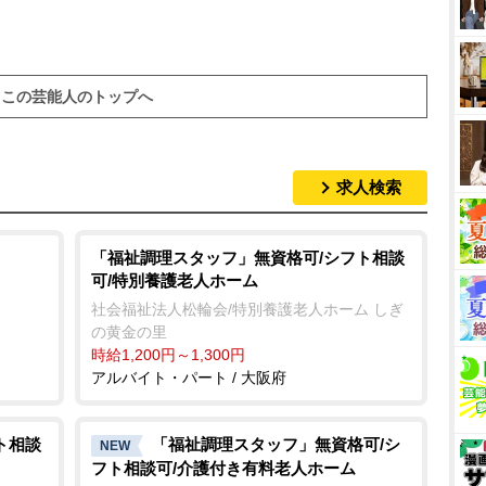
M
u
この芸能人のトップへ
t
e
求人検索
「福祉調理スタッフ」無資格可/シフト相談
可/特別養護老人ホーム
社会福祉法人松輪会/特別養護老人ホーム しぎ
の黄金の里
時給1,200円～1,300円
アルバイト・パート / 大阪府
ト相談
「福祉調理スタッフ」無資格可/シ
NEW
フト相談可/介護付き有料老人ホーム