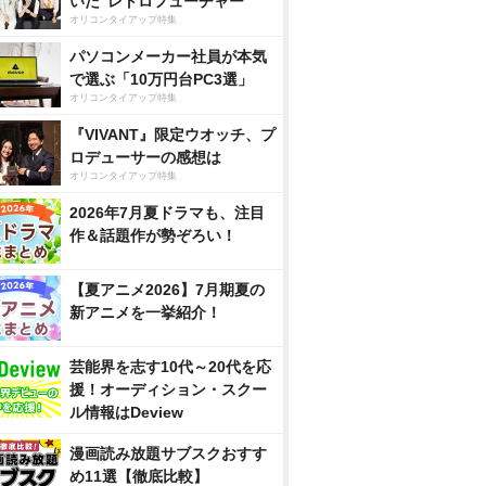
いた”レトロフューチャー”
オリコンタイアップ特集
パソコンメーカー社員が本気
で選ぶ「10万円台PC3選」
オリコンタイアップ特集
『VIVANT』限定ウオッチ、プ
ロデューサーの感想は
オリコンタイアップ特集
2026年7月夏ドラマも、注目
作＆話題作が勢ぞろい！
【夏アニメ2026】7月期夏の
新アニメを一挙紹介！
芸能界を志す10代～20代を応
援！オーディション・スクー
ル情報はDeview
漫画読み放題サブスクおすす
め11選【徹底比較】