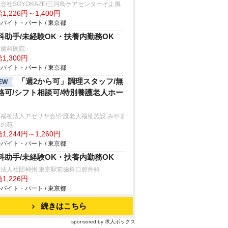
会社SOYOKAZE/三河島ケアセンターそよ風
1,226円～1,400円
バイト・パート / 東京都
科助手/未経験OK・扶養内勤務OK
岡歯科医院
1,300円
バイト・パート / 東京都
「週2から可」調理スタッフ/無
EW
格可/シフト相談可/特別養護老人ホー
福祉法人アゼリヤ会/介護老人福祉施設 みやま
樹の苑
1,244円～1,260円
バイト・パート / 東京都
科助手/未経験OK・扶養内勤務OK
療法人社団神州 東京駅前歯科口腔外科
1,226円
バイト・パート / 東京都
続きはこちら
sponsored by 求人ボックス