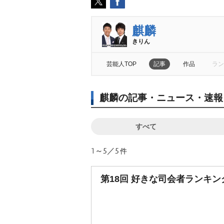
麒麟
きりん
芸能人TOP
記事
作品
ラン
麒麟の記事・ニュース・速報
すべて
1～5／5
件
第18回 好きな司会者ランキン