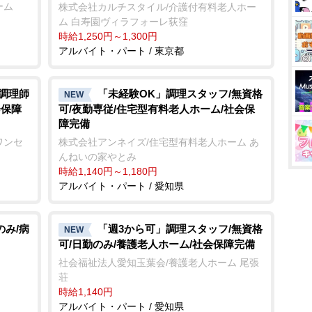
ーム
株式会社カルチスタイル/介護付有料老人ホー
ム 白寿園ヴィラフォーレ荻窪
時給1,250円～1,300円
アルバイト・パート / 東京都
/調理師
「未経験OK」調理スタッフ/無資格
NEW
会保障
可/夜勤専従/住宅型有料老人ホーム/社会保
障完備
ワンセ
株式会社アンネイズ/住宅型有料老人ホーム あ
んねいの家やとみ
時給1,140円～1,180円
アルバイト・パート / 愛知県
のみ/病
「週3から可」調理スタッフ/無資格
NEW
可/日勤のみ/養護老人ホーム/社会保障完備
社会福祉法人愛知玉葉会/養護老人ホーム 尾張
荘
時給1,140円
アルバイト・パート / 愛知県