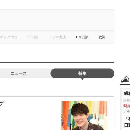
キング情報
TV出演
ドラマ出演
CM出演
歌詞
ニュース
特集
歯
医
グ
時給
アル
「
日