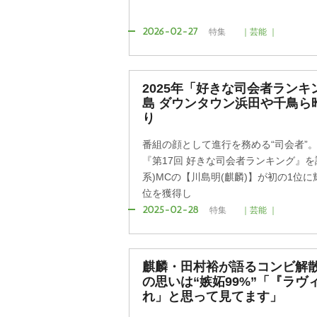
2026-02-27
特集
｜芸能 ｜
2025年「好きな司会者ランキ
島 ダウンタウン浜田や千鳥ら昨
り
番組の顔として進行を務める“司会者”。O
『第17回 好きな司会者ランキング』を
系)MCの【川島明(麒麟)】が初の1位
位を獲得し
2025-02-28
特集
｜芸能 ｜
麒麟・田村裕が語るコンビ解
の思いは“嫉妬99%”「『ラヴ
れ」と思って見てます」