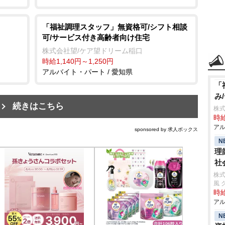
「福祉調理スタッフ」無資格可/シフト相談
可/サービス付き高齢者向け住宅
株式会社望/ケア望ドリーム稲口
時給1,140円～1,250円
アルバイト・パート / 愛知県
「
み
続きはこちら
株
時給
アル
sponsored by 求人ボックス
N
理
社
株式
風 
時給
アル
N