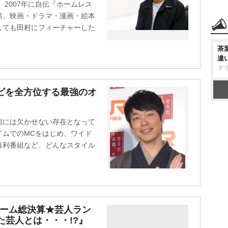
、2007年に自伝『ホームレス
裕。映画・ドラマ・漫画・絵本
しても田村にフィーチャーした
茶
違
オ
レビを全方位する最強のオ
組には欠かせない存在となって
イムでのMCをはじめ、ワイド
喜利番組など、どんなスタイル
ブーム総決算★芸人ラン
た芸人とは・・・!?』