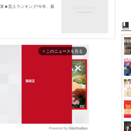
決算★芸人ランキング!今年、最
このニュースを見る
arrow_forward_ios
Powered by 
GliaStudios