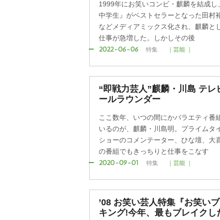
1999年にお笑いコンビ・麒麟を結成し
中学生』がベストセラーとなった田村
などメディアミックス化され、麒麟と
仕事が急増した。しかしその後
2022-06-06
特集
｜芸能 ｜
“即戦力芸人”麒麟・川島 テ
ールラウンダー
ここ数年、いつの間にかバラエティ番
いるのが、麒麟・川島明。プライムタ
ショーのコメンテーター、ひな壇、大
の番組でもきっちりと仕事をこなす
2020-09-01
特集
｜芸能 ｜
’08 お笑い芸人特集『お笑い
キング!今年、最もブレイクし