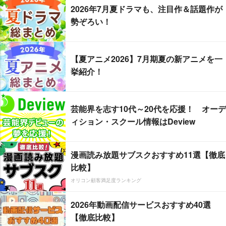
2026年7月夏ドラマも、注目作＆話題作が
勢ぞろい！
【夏アニメ2026】7月期夏の新アニメを一
挙紹介！
芸能界を志す10代～20代を応援！ オーデ
ィション・スクール情報はDeview
漫画読み放題サブスクおすすめ11選【徹底
比較】
オリコン顧客満足度ランキング
2026年動画配信サービスおすすめ40選
【徹底比較】