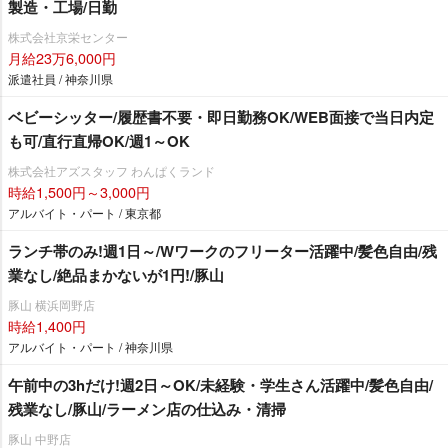
製造・工場/日勤
株式会社京栄センター
月給23万6,000円
派遣社員 / 神奈川県
ベビーシッター/履歴書不要・即日勤務OK/WEB面接で当日内定
も可/直行直帰OK/週1～OK
株式会社アズスタッフ わんぱくランド
時給1,500円～3,000円
アルバイト・パート / 東京都
ランチ帯のみ!週1日～/Wワークのフリーター活躍中/髪色自由/残
業なし/絶品まかないが1円!/豚山
豚山 横浜岡野店
時給1,400円
アルバイト・パート / 神奈川県
午前中の3hだけ!週2日～OK/未経験・学生さん活躍中/髪色自由/
残業なし/豚山/ラーメン店の仕込み・清掃
豚山 中野店