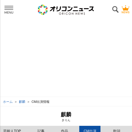
ホーム
麒麟
CM出演情報
麒麟
きりん
芸能人TOP
記事
作品
CM出演
歌詞