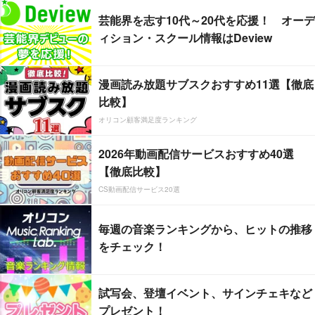
芸能界を志す10代～20代を応援！ オーデ
ィション・スクール情報はDeview
漫画読み放題サブスクおすすめ11選【徹底
比較】
オリコン顧客満足度ランキング
2026年動画配信サービスおすすめ40選
【徹底比較】
CS動画配信サービス20選
毎週の音楽ランキングから、ヒットの推移
をチェック！
試写会、登壇イベント、サインチェキなど
プレゼント！