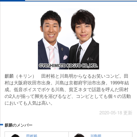
麒麟（キリン） 田村裕と川島明からなるお笑いコンビ。田
村は大阪府吹田市出身。川島は京都府宇治市出身。1999年結
成。低音ボイスでボケる川島、貧乏ネタで話題を呼んだ田村
の2人が揃って脚光を浴びるなど、コンビとしても個々の活動
においても人気は高い。
2020-05-18 更新
麒麟のメンバー
田村裕
川島明