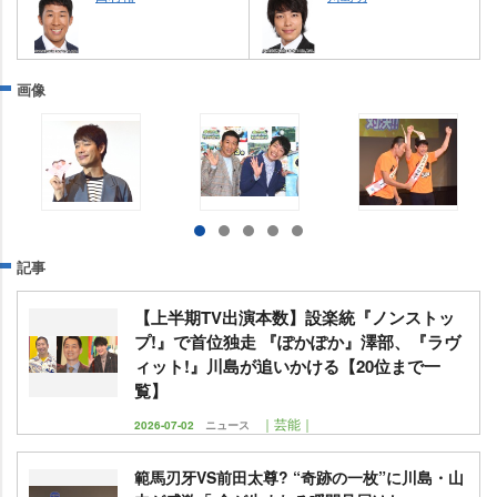
画像
記事
【上半期TV出演本数】設楽統『ノンストッ
プ!』で首位独走 『ぽかぽか』澤部、『ラヴ
ィット!』川島が追いかける【20位まで一
覧】
｜芸能｜
2026-07-02
ニュース
範馬刃牙VS前田太尊? “奇跡の一枚”に川島・山