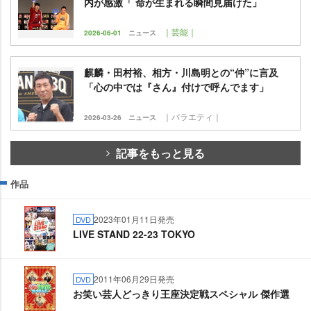
内が感激「 命が生まれる瞬間見届けた」
｜芸能｜
2026-06-01
ニュース
麒麟・田村裕、相方・川島明との“仲”に言及
「心の中では『さん』付けで呼んでます」
｜バラエティ｜
2026-03-26
ニュース
記事をもっと見る
作品
2023年01月11日発売
DVD
LIVE STAND 22-23 TOKYO
2011年06月29日発売
DVD
お笑い芸人どっきり王座決定戦スペシャル 傑作選