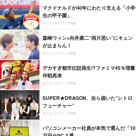
マクドナルドが40年にわたり支える「小学
生の甲子園」
オリコンタイアップ特集
森崎ウィン×向井康二“両片思い”にキュン
が止まらん！
オリコンタイアップ特集
デカすぎ都市伝説発生!?ファミマ45％増量
作戦再来
オリコンタイアップ特集
SUPER★DRAGON、自ら描いた”レトロ
フューチャー”
オリコンタイアップ特集
パソコンメーカー社員が本気で選んだ「10
万円台PC３選」