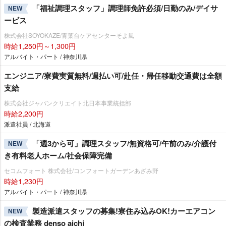
「福祉調理スタッフ」調理師免許必須/日勤のみ/デイサ
NEW
ービス
株式会社SOYOKAZE/青葉台ケアセンターそよ風
時給1,250円～1,300円
アルバイト・パート / 神奈川県
エンジニア/寮費実質無料/週払い可/赴任・帰任移動交通費は全額
支給
株式会社ジャパンクリエイト北日本事業統括部
時給2,200円
派遣社員 / 北海道
「週3から可」調理スタッフ/無資格可/午前のみ/介護付
NEW
き有料老人ホーム/社会保障完備
セコムフォート 株式会社/コンフォートガーデンあざみ野
時給1,230円
アルバイト・パート / 神奈川県
製造派遣スタッフの募集!寮住み込みOK!カーエアコン
NEW
の検査業務 denso aichi