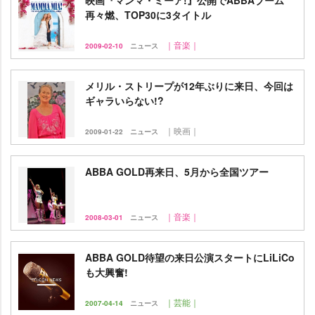
映画『マンマ・ミーア!』公開でABBAブーム
再々燃、TOP30に3タイトル
｜音楽｜
2009-02-10
ニュース
メリル・ストリープが12年ぶりに来日、今回は
ギャラいらない!?
｜映画｜
2009-01-22
ニュース
ABBA GOLD再来日、5月から全国ツアー
｜音楽｜
2008-03-01
ニュース
ABBA GOLD待望の来日公演スタートにLiLiCo
も大興奮!
｜芸能｜
2007-04-14
ニュース