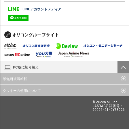
LINEアカウントメディア
PC版に切り替え
禁無断複写転載
クッキーの使用について
© oricon ME inc.
JASRAC許諾番号：
9009642140Y38026