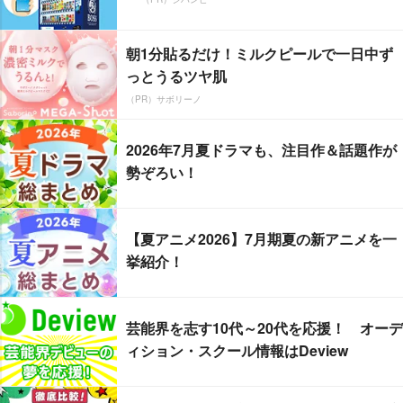
朝1分貼るだけ！ミルクピールで一日中ず
っとうるツヤ肌
（PR）サボリーノ
2026年7月夏ドラマも、注目作＆話題作が
勢ぞろい！
【夏アニメ2026】7月期夏の新アニメを一
挙紹介！
芸能界を志す10代～20代を応援！ オーデ
ィション・スクール情報はDeview