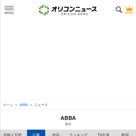
ホーム
ABBA
ニュース
ABBA
あば
芸能人TOP
記事
作品
ランキング
TV出演
歌詞