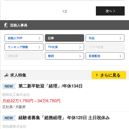
1/2
次へ
芸能人事典
芸能人TOP
記事
作品
ランキング情報
TV出演
ドラマ出演
CM出演
歌詞
音楽配信
求人特集
さらに見る
第二新卒歓迎「経理」/年休134日
NEW
昭和化工株式会社
月給22万1,750円～34万6,750円
正社員 / 大阪府
経験者募集「総務経理」 年休125日 土日祝休み
NEW
旭技建株式会社