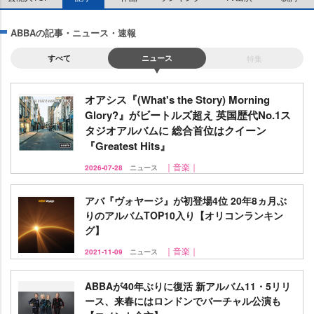
ABBAの記事・ニュース・速報
すべて
ニュース
特集
オアシス『(What's the Story) Morning
Glory?』がビートルズ超え 英国歴代No.1ス
タジオアルバムに 総合首位はクイーン
『Greatest Hits』
｜音楽｜
2026-07-28
ニュース
アバ『ヴォヤージ』が初登場4位 20年8ヵ月ぶ
りのアルバムTOP10入り【オリコンランキン
グ】
｜音楽｜
2021-11-09
ニュース
ABBAが40年ぶりに復活 新アルバム11・5リリ
ース、来春にはロンドンでバーチャル公演も