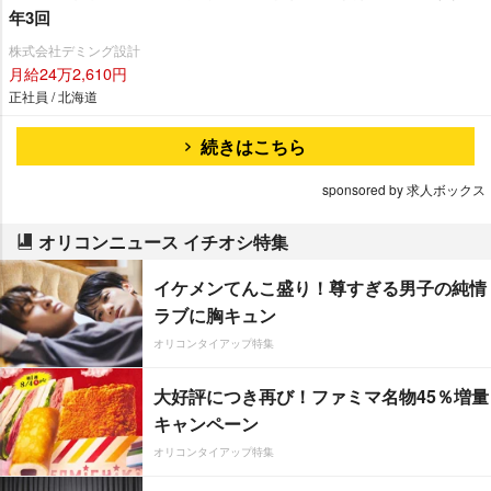
年3回
株式会社デミング設計
月給24万2,610円
正社員 / 北海道
続きはこちら
sponsored by 求人ボックス
オリコンニュース イチオシ特集
イケメンてんこ盛り！尊すぎる男子の純情
ラブに胸キュン
オリコンタイアップ特集
大好評につき再び！ファミマ名物45％増量
キャンペーン
オリコンタイアップ特集