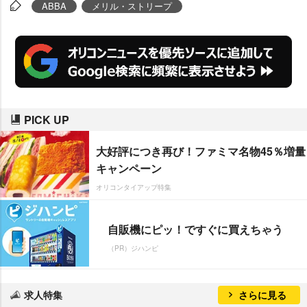
ないって出演者同士で話してた
ABBA
メリル・ストリープ
わ」と茶目っ気たっぷりの笑顔で
語った。
PICK UP
大好評につき再び！ファミマ名物45％増量
キャンペーン
オリコンタイアップ特集
自販機にピッ！ですぐに買えちゃう
（PR）ジハンピ
求人特集
さらに見る