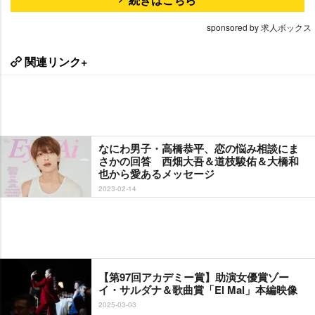
sponsored by 求人ボックス
関連リンク+
なにわ男子・高橋恭平、恋の悩み相談にま
さかの回答 西畑大吾＆道枝駿佑＆大橋和
也から愛あるメッセージ
2023-02-14
【第97回アカデミー賞】助演女優賞ゾー
イ・サルダナ＆歌曲賞「El Mal」本編映像
2025-03-03