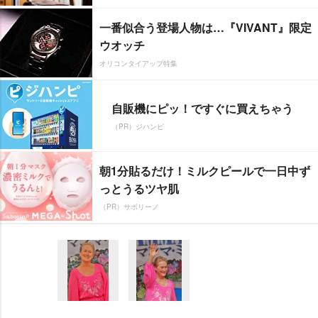
一番似合う登場人物は…『VIVANT』限定
ウオッチ
オリコンタイアップ特集
自販機にピッ！ですぐに買えちゃう
（PR）ジハンピ
朝1分貼るだけ！ミルクピールで一日中ず
っとうるツヤ肌
（PR）サボリーノ