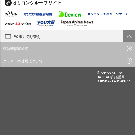
PC版に切り替え
禁無断複写転載
クッキーの使用について
© oricon ME inc.
JASRAC許諾番号：
9009642140Y38026