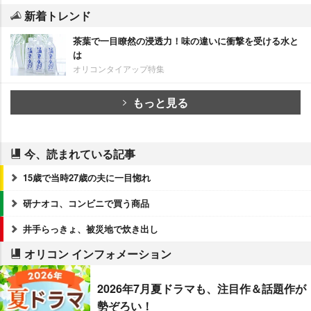
新着トレンド
茶葉で一目瞭然の浸透力！味の違いに衝撃を受ける水と
は
オリコンタイアップ特集
もっと見る
今、読まれている記事
15歳で当時27歳の夫に一目惚れ
研ナオコ、コンビニで買う商品
井手らっきょ、被災地で炊き出し
オリコン インフォメーション
2026年7月夏ドラマも、注目作＆話題作が
勢ぞろい！