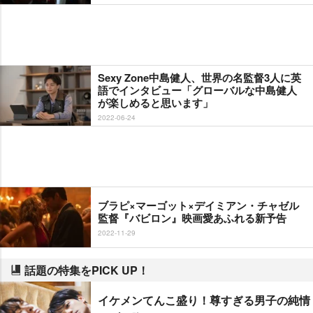
Sexy Zone中島健人、世界の名監督3人に英
語でインタビュー「グローバルな中島健人
が楽しめると思います」
2022-06-24
ブラピ×マーゴット×デイミアン・チャゼル
監督『バビロン』映画愛あふれる新予告
2022-11-29
話題の特集をPICK UP！
イケメンてんこ盛り！尊すぎる男子の純情