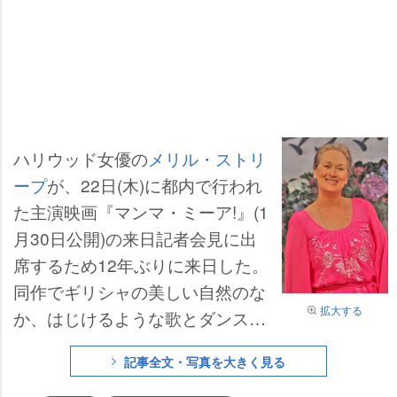
ハリウッド女優の
メリル・ストリ
ープ
が、22日(木)に都内で行われ
た主演映画『マンマ・ミーア!』(1
月30日公開)の来日記者会見に出
席するため12年ぶりに来日した。
同作でギリシャの美しい自然のな
拡大する
か、はじけるような歌とダンスを
披露するストリープは、「こんな
記事全文・写真を大きく見る
に楽しい撮影なら、ギャラはいら