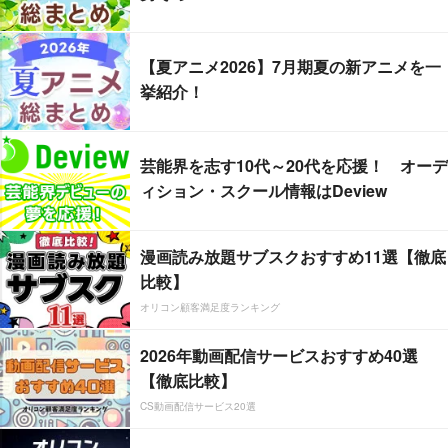
【夏アニメ2026】7月期夏の新アニメを一
挙紹介！
芸能界を志す10代～20代を応援！ オーデ
ィション・スクール情報はDeview
漫画読み放題サブスクおすすめ11選【徹底
比較】
オリコン顧客満足度ランキング
2026年動画配信サービスおすすめ40選
【徹底比較】
CS動画配信サービス20選