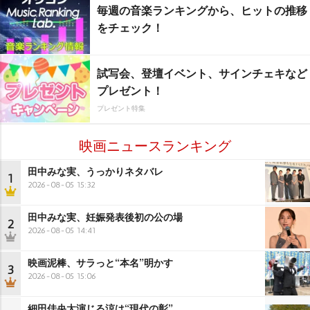
毎週の音楽ランキングから、ヒットの推移
をチェック！
試写会、登壇イベント、サインチェキなど
プレゼント！
プレゼント特集
映画ニュースランキング
田中みな実、うっかりネタバレ
1
2026-08-05 15:32
田中みな実、妊娠発表後初の公の場
2
2026-08-05 14:41
映画泥棒、サラっと“本名”明かす
3
2026-08-05 15:06
細田佳央太演じる涼は“現代の彰”