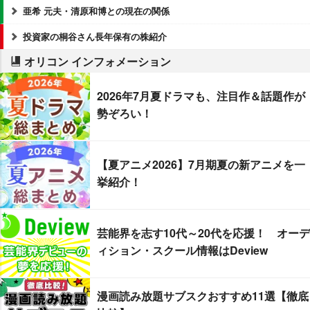
亜希 元夫・清原和博との現在の関係
投資家の桐谷さん長年保有の株紹介
オリコン インフォメーション
2026年7月夏ドラマも、注目作＆話題作が
勢ぞろい！
【夏アニメ2026】7月期夏の新アニメを一
挙紹介！
芸能界を志す10代～20代を応援！ オーデ
ィション・スクール情報はDeview
漫画読み放題サブスクおすすめ11選【徹底