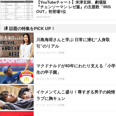
【YouTubeチャート】米津玄師、劇場版
『チェンソーマン レゼ篇』の主題歌「IRIS
OUT」初登場1位
2025-09-24
話題の特集をPICK UP！
川島海荷さんと学ぶ 日常に潜む“人身取
引”のリアル
オリコンタイアップ特集
マクドナルドが40年にわたり支える「小学
生の甲子園」
オリコンタイアップ特集
イケメンてんこ盛り！尊すぎる男子の純情
ラブに胸キュン
オリコンタイアップ特集