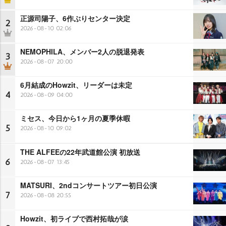
正源司陽子、6作ぶりセンター決定
2
2026-08-10 02:06
NEMOPHILA、メンバー2人の脱退発表
3
2026-08-07 20:00
6月結成のHowzit、リーダーは未定
4
2026-08-09 04:00
ミセス、今日から1ヶ月の夏季休暇
5
2026-08-10 09:02
THE ALFEEの22年武道館公演 初放送
6
2026-08-07 13:45
MATSURI、2ndコンサートツアー初日公演
7
2026-08-08 20:55
Howzit、初ライブで西村拓哉が涙