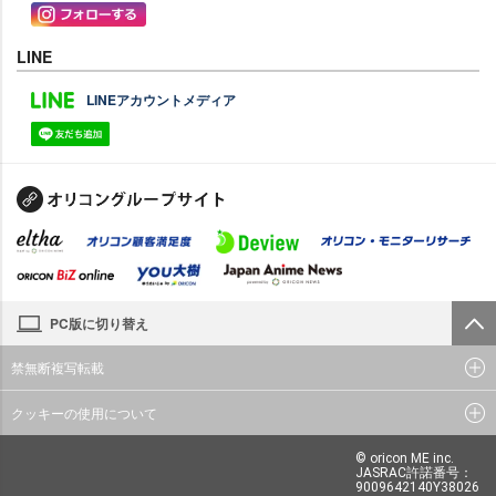
LINE
LINEアカウントメディア
PC版に切り替え
禁無断複写転載
クッキーの使用について
© oricon ME inc.
JASRAC許諾番号：
9009642140Y38026