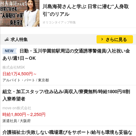
川島海荷さんと学ぶ 日常に潜む“人身取
引”のリアル
オリコンタイアップ特集
求人特集
さらに見る
日勤・玉川学園前駅周辺の交通誘導警備員/入社祝い金
NEW
あり/週1日～OK
株式会社MSK
日給1万4,500円～
アルバイト・パート / 東京都
組立・加工スタッフ/住み込み/高収入/寮費無料/時給1800円/8割
入寮希望者
move on株式会社
時給1,800円～2,250円
派遣社員 / 大阪府
介護福祉士/失敗しない職場選びをサポート/給与も環境も妥協な