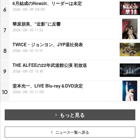
6月結成のHowzit、リーダーは未定
6
2026-08-09 04:00
華原朋美、“近影”に反響
7
2026-08-10 11:52
TWICE・ジョンヨン、JYP退社発表
8
2026-08-10 15:19
THE ALFEEの22年武道館公演 初放送
9
2026-08-07 13:45
堂本光一、LIVE Blu-ray＆DVD決定
10
2026-08-10 11:00
もっと見る
ニュース一覧へ戻る