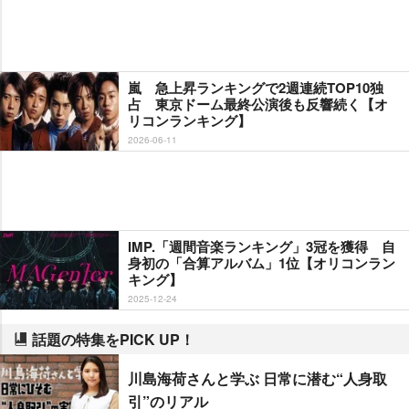
嵐 急上昇ランキングで2週連続TOP10独
占 東京ドーム最終公演後も反響続く【オ
リコンランキング】
2026-06-11
IMP.「週間音楽ランキング」3冠を獲得 自
身初の「合算アルバム」1位【オリコンラン
キング】
2025-12-24
話題の特集をPICK UP！
川島海荷さんと学ぶ 日常に潜む“人身取
引”のリアル