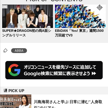
SUPER★DRAGON初の両A面シ
EBiDAN「Yes! 東京」週間1500
ングルリリース
万回超でV3
ABBA
PICK UP
川島海荷さんと学ぶ 日常に潜む“人身取
引”のリアル