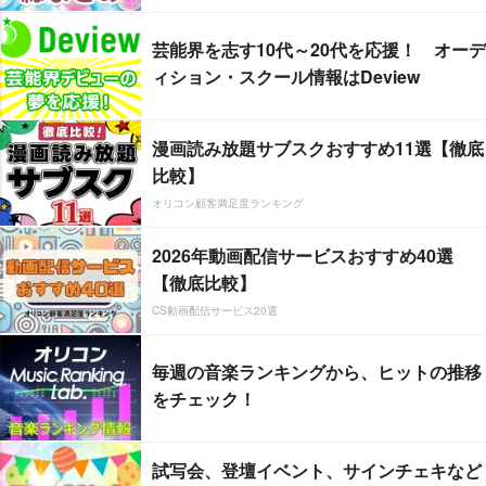
芸能界を志す10代～20代を応援！ オーデ
ィション・スクール情報はDeview
漫画読み放題サブスクおすすめ11選【徹底
比較】
オリコン顧客満足度ランキング
2026年動画配信サービスおすすめ40選
【徹底比較】
CS動画配信サービス20選
毎週の音楽ランキングから、ヒットの推移
をチェック！
試写会、登壇イベント、サインチェキなど