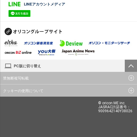
LINEアカウントメディア
PC版に切り替え
禁無断複写転載
クッキーの使用について
© oricon ME inc.
JASRAC許諾番号：
9009642140Y38026