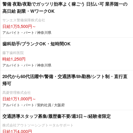
警備 夜勤/夜勤でガッツリ効率よく稼ごう 日払い可 業界随一の
高日給 副業・WワークOK
サンエス警備保障株式会社
日給1万5,500円～
アルバイト・パート / 神奈川県
歯科助手/ブランクOK・短時間OK
藤下歯科医院
時給1,250円
アルバイト・パート / 神奈川県
20代から60代活躍中/警備・交通誘導/8h勤務/シフト制・直行直
帰可
髙菱管理株式会社
日給1万1,000円～
アルバイト・パート / 契約社員 / 大阪府
交通誘導スタッフ募集/履歴書不要/週3日～/経験者限定
株式会社アウトソーシングトータルサポート
日給1万4,000円