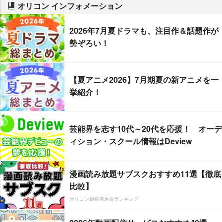
オリコン インフォメーション
2026年7月夏ドラマも、注目作＆話題作が
勢ぞろい！
【夏アニメ2026】7月期夏の新アニメを一
挙紹介！
芸能界を志す10代～20代を応援！ オーデ
ィション・スクール情報はDeview
漫画読み放題サブスクおすすめ11選【徹底
比較】
オリコン顧客満足度ランキング