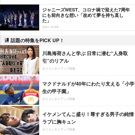
ジャニーズWEST、コロナ禍で迎えた7周年
にも前向きな想い「改めて夢を持ち直し
た」
2021-10-29
話題の特集をPICK UP！
川島海荷さんと学ぶ 日常に潜む“人身取
引”のリアル
オリコンタイアップ特集
マクドナルドが40年にわたり支える「小学
生の甲子園」
オリコンタイアップ特集
イケメンてんこ盛り！尊すぎる男子の純情
ラブに胸キュン
オリコンタイアップ特集