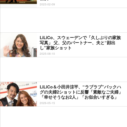
2023-02-09
LiLiCo、スウェーデンで「久しぶりの家族
写真」 父、父のパートナー、夫と“顔出
し”家族ショット
2025-08-10
LiLiCo＆小田井涼平、“ラブラブ”バックハ
グの夫婦2ショットに反響「素敵なご夫婦」
「幸せそうなお2人」「お似合いすぎる」
2026-05-15