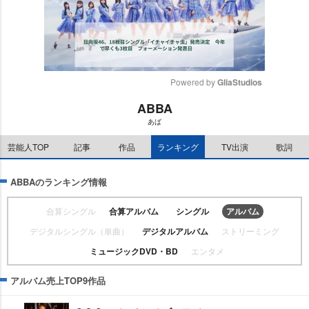
Powered by 
GliaStudios
ABBA
M
あば
u
t
芸能人TOP
記事
作品
ランキング
TV出演
歌詞
e
ABBAのランキング情報
合算シングル
合算アルバム
シングル
アルバム
デジタルシングル（単曲）
デジタルアルバム
ストリーミング
ミュージックDVD・BD
エンタメ
アルバム売上TOP9作品