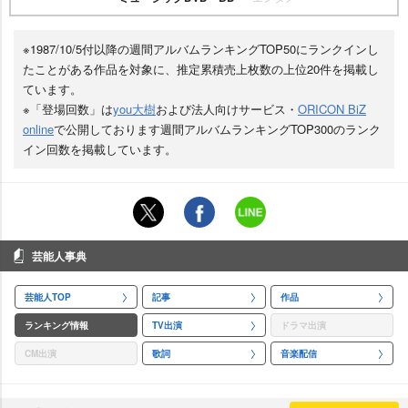
※1987/10/5付以降の週間アルバムランキングTOP50にランクインし
たことがある作品を対象に、推定累積売上枚数の上位20件を掲載し
ています。
※「登場回数」は
you大樹
および法人向けサービス・
ORICON BiZ
online
で公開しております週間アルバムランキングTOP300のランク
イン回数を掲載しています。
芸能人事典
芸能人TOP
記事
作品
ランキング情報
TV出演
ドラマ出演
CM出演
歌詞
音楽配信