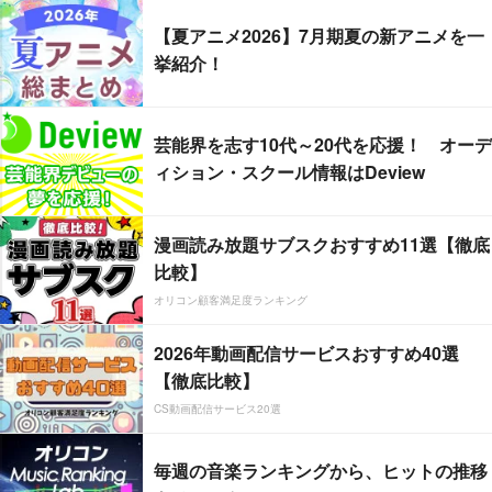
【夏アニメ2026】7月期夏の新アニメを一
挙紹介！
芸能界を志す10代～20代を応援！ オーデ
ィション・スクール情報はDeview
漫画読み放題サブスクおすすめ11選【徹底
比較】
オリコン顧客満足度ランキング
2026年動画配信サービスおすすめ40選
【徹底比較】
CS動画配信サービス20選
毎週の音楽ランキングから、ヒットの推移