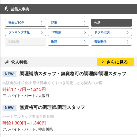
芸能人事典
芸能人TOP
記事
作品
ランキング情報
TV出演
ドラマ出演
CM出演
歌詞
音楽配信
求人特集
さらに見る
調理補助スタッフ・無資格可の調理師/調理スタッフ
NEW
名阪食品株式会社 泉大津市立くすのき認定こども園内の厨房
時給1,177円～1,215円
アルバイト・パート / 大阪府
無資格可の調理師/調理スタッフ
NEW
ハートフルキッズ本郷台保育園
時給1,300円～1,340円
アルバイト・パート / 神奈川県