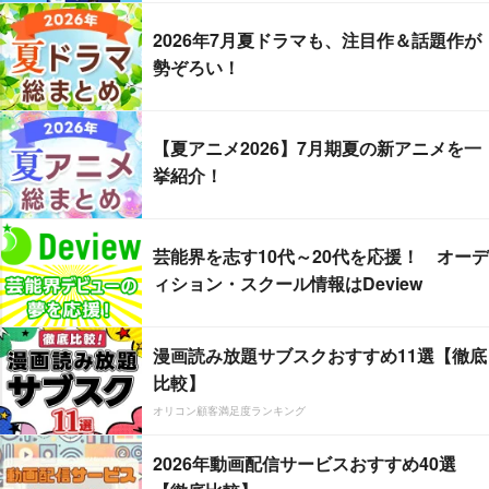
2026年7月夏ドラマも、注目作＆話題作が
勢ぞろい！
【夏アニメ2026】7月期夏の新アニメを一
挙紹介！
芸能界を志す10代～20代を応援！ オーデ
ィション・スクール情報はDeview
漫画読み放題サブスクおすすめ11選【徹底
比較】
オリコン顧客満足度ランキング
2026年動画配信サービスおすすめ40選