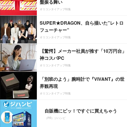
盤振る舞い
オリコンタイアップ特集
SUPER★DRAGON、自ら描いた”レトロ
フューチャー”
オリコンタイアップ特集
【驚愕】メーカー社員が推す「10万円台」
神コスパPC
オリコンタイアップ特集
「別班のよう」腕時計で『VIVANT』の世
界観再現
オリコンタイアップ特集
自販機にピッ！ですぐに買えちゃう
（PR）ジハンピ