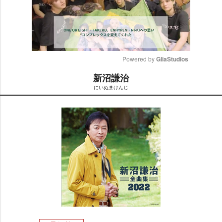
Powered by 
GliaStudios
新沼謙治
M
にいぬまけんじ
u
t
e