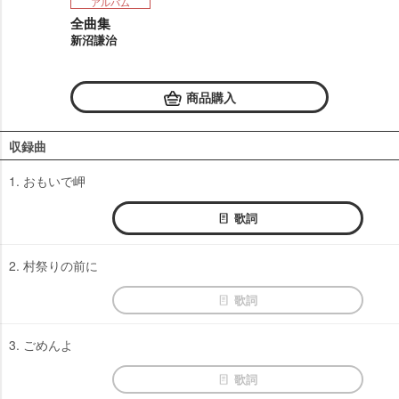
アルバム
全曲集
新沼謙治
商品購入
収録曲
1. おもいで岬
歌詞
2. 村祭りの前に
歌詞
3. ごめんよ
歌詞