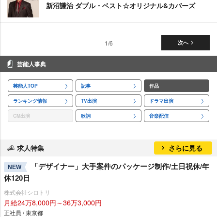
新沼謙治 ダブル・ベスト☆オリジナル&カバーズ
1/6
次へ
芸能人事典
芸能人TOP
記事
作品
ランキング情報
TV出演
ドラマ出演
CM出演
歌詞
音楽配信
求人特集
さらに見る
「デザイナー」大手案件のパッケージ制作/土日祝休/年
NEW
休120日
株式会社シロトリ
月給24万8,000円～36万3,000円
正社員 / 東京都