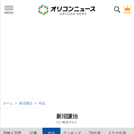
ホーム
新沼謙治
作品
新沼謙治
にいぬまけんじ
芸能人TOP
記事
作品
ランキング
TV出演
ドラマ出演