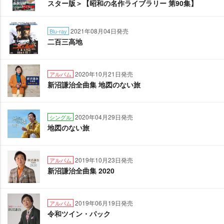
スター版＞【昭和の名作ライブラリー 第90集】
2021年08月04日発売
Blu-ray
二百三高地
2020年10月21日発売
アルバム
新沼謙治全曲集 地図のない旅
2020年04月29日発売
シングル
地図のない旅
2019年10月23日発売
アルバム
新沼謙治全曲集 2020
2019年06月19日発売
アルバム
令和ツイン・パック