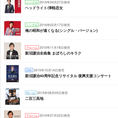
2016年04月27日発売
シングル
ヘッドライト/津軽恋女
2016年02月17日発売
シングル
俺の昭和が遠くなる(シングル・バージョン)
2015年11月18日発売
アルバム
新沼謙治全曲集 まぼろしのキラク
2015年10月14日発売
DVD
新沼謙治40周年記念リサイタル 復興支援コンサート
2015年08月05日発売
Blu-ray
二百三高地
2015年07月22日発売
アルバム