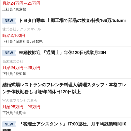
月給24万円～25万円
正社員 / 東京都
トヨタ自動車 上郷工場で部品の検査/特典168万/tutumi
NEW
株式会社テクノスマイル
時給2,100円
正社員 / 派遣社員 / 愛知県
未経験歓迎 「通関士」年休120日/残業月20H
NEW
高末株式会社
月給24万円～26万円
正社員 / 愛知県
結婚式場レストランのフレンチ料理人/調理スタッフ・本格フレ
ンチ体験勤務も可能/年間休日120日以上
宮の森フランセス教会
月給25万円～26万円
正社員 / 北海道
「税理士アシスタント」17:00退社、月平均残業時間10
NEW
時間