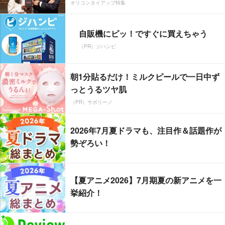
オリコンタイアップ特集
自販機にピッ！ですぐに買えちゃう
（PR）ジハンピ
朝1分貼るだけ！ミルクピールで一日中ず
っとうるツヤ肌
（PR）サボリーノ
2026年7月夏ドラマも、注目作＆話題作が
勢ぞろい！
【夏アニメ2026】7月期夏の新アニメを一
挙紹介！