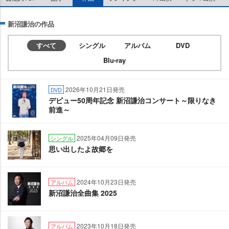
新沼謙治の作品
すべて
シングル
アルバム
DVD
Blu-ray
2026年10月21日発売
DVD
デビュー50周年記念 新沼謙治コンサート～限りなき
前進～
2025年04月09日発売
シングル
思い出したよ故郷を
2024年10月23日発売
アルバム
新沼謙治全曲集 2025
2023年10月18日発売
アルバム